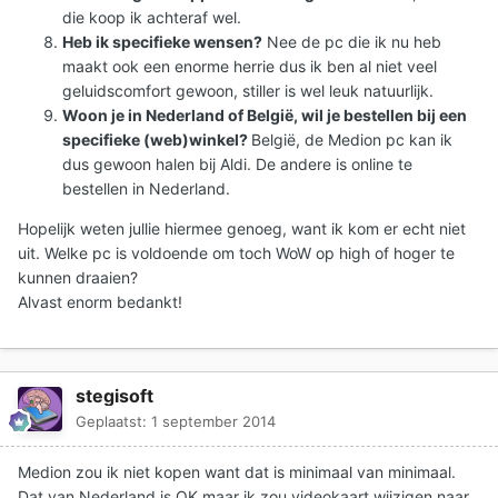
die koop ik achteraf wel.
Heb ik specifieke wensen?
Nee de pc die ik nu heb
maakt ook een enorme herrie dus ik ben al niet veel
geluidscomfort gewoon, stiller is wel leuk natuurlijk.
Woon je in Nederland of België, wil je bestellen bij een
specifieke (web)winkel?
België, de Medion pc kan ik
dus gewoon halen bij Aldi. De andere is online te
bestellen in Nederland.
Hopelijk weten jullie hiermee genoeg, want ik kom er echt niet
uit. Welke pc is voldoende om toch WoW op high of hoger te
kunnen draaien?
Alvast enorm bedankt!
stegisoft
Geplaatst:
1 september 2014
Medion zou ik niet kopen want dat is minimaal van minimaal.
Dat van Nederland is OK maar ik zou videokaart wijzigen naar