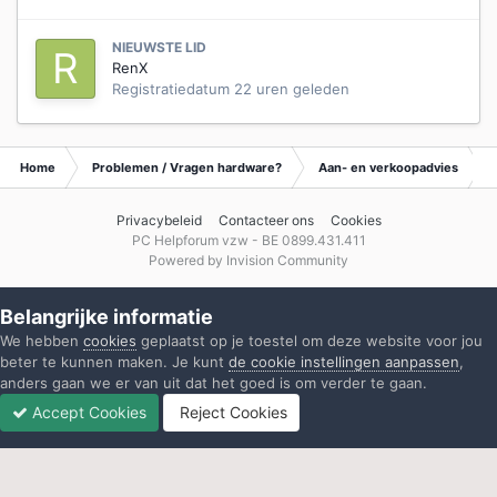
NIEUWSTE LID
RenX
Registratiedatum
22 uren geleden
Home
Problemen / Vragen hardware?
Aan- en verkoopadvies
Privacybeleid
Contacteer ons
Cookies
PC Helpforum vzw - BE 0899.431.411
Powered by Invision Community
Belangrijke informatie
We hebben
cookies
geplaatst op je toestel om deze website voor jou
beter te kunnen maken. Je kunt
de cookie instellingen aanpassen
,
anders gaan we er van uit dat het goed is om verder te gaan.
Accept Cookies
Reject Cookies
Forums
Ongelezen
Inloggen
Registreren
Meer