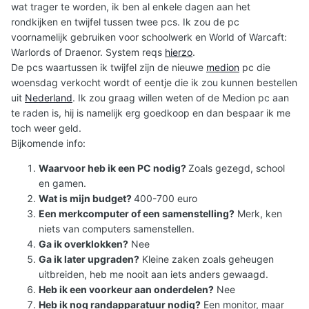
wat trager te worden, ik ben al enkele dagen aan het
rondkijken en twijfel tussen twee pcs. Ik zou de pc
voornamelijk gebruiken voor schoolwerk en World of Warcaft:
Warlords of Draenor. System reqs
hierzo
.
De pcs waartussen ik twijfel zijn de nieuwe
medion
pc die
woensdag verkocht wordt of eentje die ik zou kunnen bestellen
uit
Nederland
. Ik zou graag willen weten of de Medion pc aan
te raden is, hij is namelijk erg goedkoop en dan bespaar ik me
toch weer geld.
Bijkomende info:
Waarvoor heb ik een PC nodig?
Zoals gezegd, school
en gamen.
Wat is mijn budget?
400-700 euro
Een merkcomputer of een samenstelling?
Merk, ken
niets van computers samenstellen.
Ga ik overklokken?
Nee
Ga ik later upgraden?
Kleine zaken zoals geheugen
uitbreiden, heb me nooit aan iets anders gewaagd.
Heb ik een voorkeur aan onderdelen?
Nee
Heb ik nog randapparatuur nodig?
Een monitor, maar