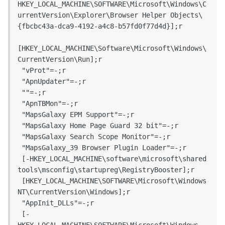
HKEY_LOCAL_MACHINE\SOFTWARE\Microsoft\Windows\C
urrentVersion\Explorer\Browser Helper Objects\
{fbcbc43a-dca9-4192-a4c8-b57fd0f77d4d}];r

[HKEY_LOCAL_MACHINE\Software\Microsoft\Windows\
CurrentVersion\Run];r

 "vProt"=-;r

 "ApnUpdater"=-;r

 ""=-;r

 "ApnTBMon"=-;r

 "MapsGalaxy EPM Support"=-;r

 "MapsGalaxy Home Page Guard 32 bit"=-;r

 "MapsGalaxy Search Scope Monitor"=-;r

 "MapsGalaxy_39 Browser Plugin Loader"=-;r

 [-HKEY_LOCAL_MACHINE\software\microsoft\shared 
tools\msconfig\startupreg\RegistryBooster];r

 [HKEY_LOCAL_MACHINE\SOFTWARE\Microsoft\Windows 
NT\CurrentVersion\Windows];r

 "AppInit_DLLs"=-;r

 [-
HKEY_LOCAL_MACHINE\SOFTWARE\Microsoft\Windows 