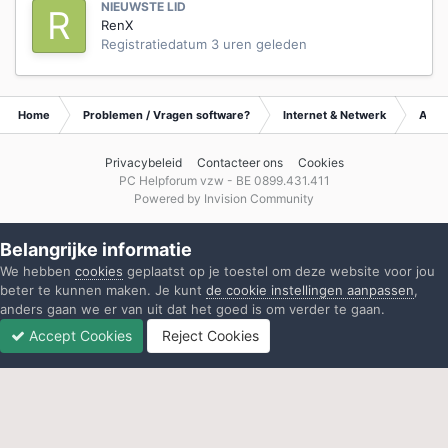
NIEUWSTE LID
RenX
Registratiedatum
3 uren geleden
Home
Problemen / Vragen software?
Internet & Netwerk
Archi
Privacybeleid
Contacteer ons
Cookies
PC Helpforum vzw - BE 0899.431.411
Powered by Invision Community
Belangrijke informatie
We hebben
cookies
geplaatst op je toestel om deze website voor jou
beter te kunnen maken. Je kunt
de cookie instellingen aanpassen
,
anders gaan we er van uit dat het goed is om verder te gaan.
Accept Cookies
Reject Cookies
Forums
Ongelezen
Inloggen
Registreren
Meer