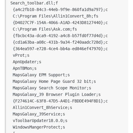
Search_toolbar.dll;f

 {a4c2fb10-84c3-44eb-9f9e-860fa1d9a797};c

 C:\Program Files\Allin1Convert_8h;fs

 {D4027C7F-154A-4066-A1AD-4243D8127440};c

 C:\Program Files\Ask.com;fs

 {fbcbc43a-dca9-4192-a4c8-b57fd0f77d4d};c

 {cd1a63ba-a08c-431b-9a34-f240aadc728d};c

 {364ea597-e728-4ce4-bb4a-ed846ef47970};c

 vProt;s

 ApnUpdater;s

 ApnTBMon;s

 MapsGalaxy EPM Support;s

 MapsGalaxy Home Page Guard 32 bit;s

 MapsGalaxy Search Scope Monitor;s

 MapsGalaxy_39 Browser Plugin Loader;s

 {F274614C-63F8-47D5-A4D1-FBDDE494F8D1};c

 Allin1Convert_8hService;s

 MapsGalaxy_39Service;s

 vToolbarUpdater18.0.0;s

 WindowsMangerProtect;s
