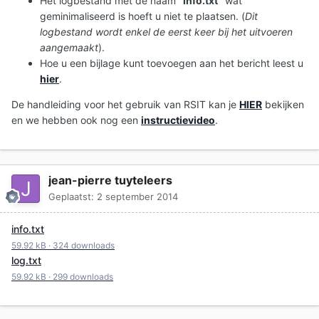
Het logbestand met de naam "
Info.txt
" wat
geminimaliseerd is hoeft u niet te plaatsen. (
Dit
logbestand wordt enkel de eerst keer bij het uitvoeren
aangemaakt
).
Hoe u een bijlage kunt toevoegen aan het bericht leest u
hier
.
De handleiding voor het gebruik van RSIT kan je
HIER
bekijken
en we hebben ook nog een
instructievideo
.
jean-pierre tuyteleers
Geplaatst:
2 september 2014
info.txt
59.92 kB
·
324 downloads
log.txt
59.92 kB
·
299 downloads