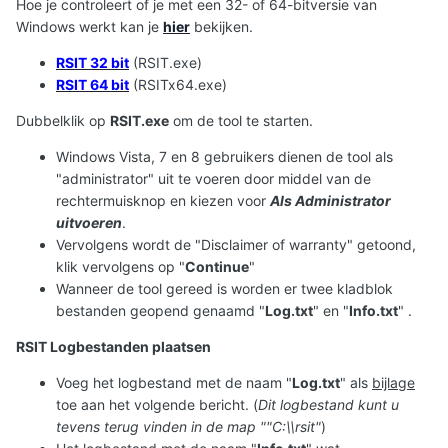
Hoe je controleert of je met een 32- of 64-bitversie van
Windows werkt kan je
hier
bekijken.
RSIT 32 bit
(RSIT.exe)
RSIT 64 bit
(RSITx64.exe)
Dubbelklik op
RSIT.exe
om de tool te starten.
Windows Vista, 7 en 8 gebruikers dienen de tool als
"administrator" uit te voeren door middel van de
rechtermuisknop en kiezen voor
Als Administrator
uitvoeren
.
Vervolgens wordt de "Disclaimer of warranty" getoond,
klik vervolgens op "
Continue
"
Wanneer de tool gereed is worden er twee kladblok
bestanden geopend genaamd "
Log.txt
" en "
Info.txt
" .
RSIT Logbestanden plaatsen
Voeg het logbestand met de naam "
Log.txt
" als
bijlage
toe aan het volgende bericht. (
Dit logbestand kunt u
tevens terug vinden in de map ""C:\\rsit"
)