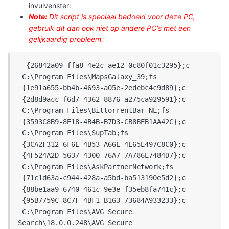
invulvenster:
Note:
Dit script is speciaal bedoeld voor deze PC,
gebruik dit dan ook niet op andere PC's met een
gelijkaardig probleem.
  {26842a09-ffa8-4e2c-ae12-0c80f01c3295};c

 C:\Program Files\MapsGalaxy_39;fs

 {1e91a655-bb4b-4693-a05e-2edebc4c9d89};c

 {2d8d9acc-f6d7-4362-8876-a275ca929591};c

 C:\Program Files\BittorrentBar_NL;fs

 {3593C8B9-8E18-4B4B-B7D3-CB8BEB1AA42C};c

 C:\Program Files\SupTab;fs

 {3CA2F312-6F6E-4B53-A66E-4E65E497C8C0};c

 {4F524A2D-5637-4300-76A7-7A786E7484D7};c

 C:\Program Files\AskPartnerNetwork;fs

 {71c1d63a-c944-428a-a5bd-ba513190e5d2};c

 {88be1aa9-6740-461c-9e3e-f35eb8fa741c};c

 {95B7759C-8C7F-4BF1-B163-73684A933233};c

 C:\Program Files\AVG Secure 
Search\18.0.0.248\AVG Secure 