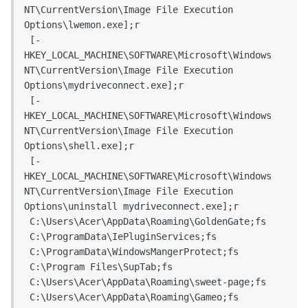
NT\CurrentVersion\Image File Execution 
Options\lwemon.exe];r

 [-
HKEY_LOCAL_MACHINE\SOFTWARE\Microsoft\Windows 
NT\CurrentVersion\Image File Execution 
Options\mydriveconnect.exe];r

 [-
HKEY_LOCAL_MACHINE\SOFTWARE\Microsoft\Windows 
NT\CurrentVersion\Image File Execution 
Options\shell.exe];r

 [-
HKEY_LOCAL_MACHINE\SOFTWARE\Microsoft\Windows 
NT\CurrentVersion\Image File Execution 
Options\uninstall mydriveconnect.exe];r

 C:\Users\Acer\AppData\Roaming\GoldenGate;fs

 C:\ProgramData\IePluginServices;fs

 C:\ProgramData\WindowsMangerProtect;fs

 C:\Program Files\SupTab;fs

 C:\Users\Acer\AppData\Roaming\sweet-page;fs

 C:\Users\Acer\AppData\Roaming\Gameo;fs
