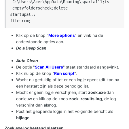
 C:\Users\Acer\AppData\Roaming\sparta111;fs

 emptyfolderscheck;delete 

startupall; 

filesrcm;
Klik op de knop "
More options
" en vink nu de
onderstaande opties aan.
Do a Deep Scan
Auto Clean
De optie "
Scan All Users
" staat standaard aangevinkt.
Klik nu op de knop "
Run script
".
Wacht nu geduldig af tot er een logje opent (dit kan na
een herstart zijn als deze benodigd is).
Mocht er geen logje verschijnen, start
zoek.exe
dan
opnieuw en klik op de knop
zoek-results.log
, de log
verschijnt dan alsnog.
Post het geopende logje in het volgende bericht als
bijlage
.
Zoek.exe logbestand plaatsen