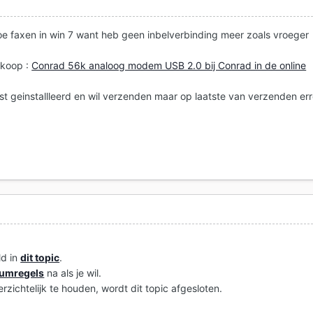
4
e faxen in win 7 want heb geen inbelverbinding meer zoals vroeger
,koop :
Conrad 56k analoog modem USB 2.0 bij Conrad in de online
uist geinstallleerd en wil verzenden maar op laatste van verzenden err
4
ld in
dit topic
.
rumregels
na als je wil.
zichtelijk te houden, wordt dit topic afgesloten.