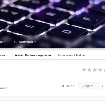
ps
Activiteit
emeen
Archief Hardware algemeen
faxen in win 7 lukt niet
Delen
Volgers
0
emeen