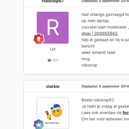
robocop67
Geplaatst:
4 september 201
had onlangs gevraagd ho
op men laptop.
voorstel toen moderater 
shop | 000955662
heb ik gedaan en hij is j
bericht
Lid
weet iemand raad
mvg
101
robocop
clarkie
Geplaatst:
4 september 201
Beste robocop67,
Je hebt je vraag al geste
Lees ook eventjes de
fo
Om het voor iedereen over