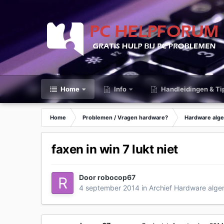
Home
Info
Handleidingen & Ti
Home
Problemen / Vragen hardware?
Hardware alg
faxen in win 7 lukt niet
Door
robocop67
4 september 2014
in
Archief Hardware alg