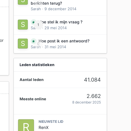
0
berichten terug?
Sarah
·
9 december 2014
Hoe stel ik mijn vraag ?
1
Sarah
·
29 mei 2014
or
Hoe post ik een antwoord?
0
Sarah
·
31 mei 2014
Leden statistieken
41.084
Aantal leden
2.662
Meeste online
8 december 2025
NIEUWSTE LID
RenX