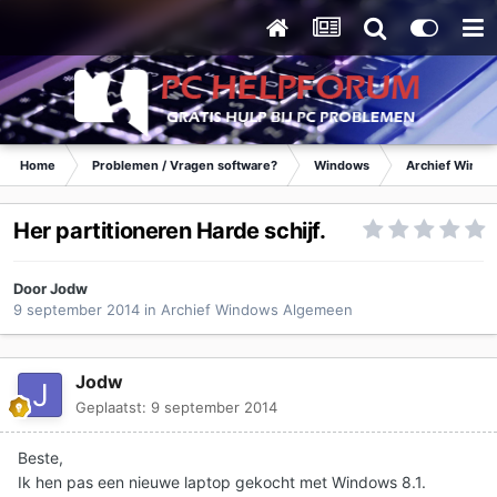
Home
Problemen / Vragen software?
Windows
Archief Wind
Her partitioneren Harde schijf.
Door
Jodw
9 september 2014
in
Archief Windows Algemeen
Jodw
Geplaatst:
9 september 2014
Beste,
Ik hen pas een nieuwe laptop gekocht met Windows 8.1.