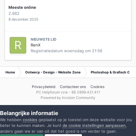
Meeste online
2.662
8 december 2025
NIEUWSTE LID
RenX
Registratiedatum
woensdag om 21:56
Home
Ontwerp - Design - Website Zone
Photoshop & Grafisch Ont
Privacybeleid
Contacteer ons
Cookies
PC Helpforum vzw - BE 0899.431.411
Powered by Invision Community
Belangrijke informatie
We hebben
cookies
geplaatst op je toestel om deze website voor jou
beter te kunnen maken. Je kunt
de cookie instellingen aanpassen
,
anders gaan we er van uit dat het goed is om verder te gaan.