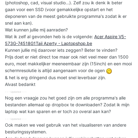
(photoshop, cad, visual studio...). Zelf zou ik denk ik beter
gaan voor een SSD (voor gemakkelijke opstart en het
deponeren van de meest gebruikte programma's zodat ik er
snel aan kan).
Wat kunnen jullie mij aanraden?
Wat ik zelf al gevonden heb is de volgende:
Acer Aspire V5-
573G-74518G1Taii Azerty - Laptopshop.be
Kunnen jullie mij daarover iets zeggen? Beter te vinden?
Prijs doet er niet direct toe maar ook niet veel meer dan 1500
euro, moet makkelijker meeneembaar zijn (15inch) en een mooi
schermresolutie is altijd aangenaam voor de ogen
& het is erg dringend dus moet snel leverbaar zijn.
Alvast bedankt
- - - Updated - - -
Nog een vraagje zou het goed zijn om alle programma's alle
bestanden allemaal op dropbox te downloaden? Zodat ik mijn
laptop wat kan sparen en er toch zo overal aan kan?
- - - Updated - - -
Ook maken we veel gebruik van het visualiseren van andere
besturingssystemen.