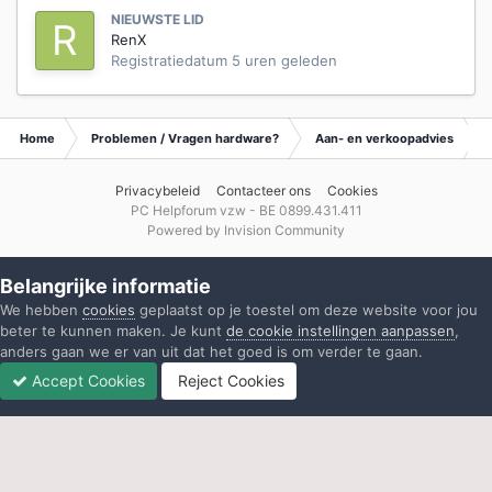
NIEUWSTE LID
RenX
Registratiedatum
5 uren geleden
Home
Problemen / Vragen hardware?
Aan- en verkoopadvies
Privacybeleid
Contacteer ons
Cookies
PC Helpforum vzw - BE 0899.431.411
Powered by Invision Community
Belangrijke informatie
We hebben
cookies
geplaatst op je toestel om deze website voor jou
beter te kunnen maken. Je kunt
de cookie instellingen aanpassen
,
anders gaan we er van uit dat het goed is om verder te gaan.
Accept Cookies
Reject Cookies
Forums
Ongelezen
Inloggen
Registreren
Meer