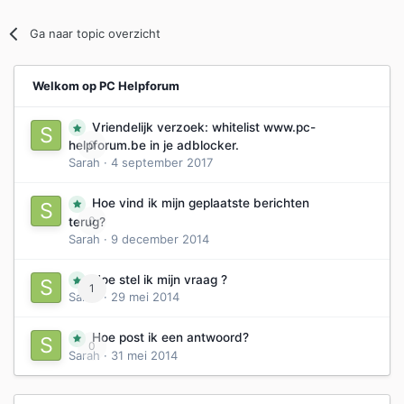
Ga naar topic overzicht
Welkom op PC Helpforum
Vriendelijk verzoek: whitelist www.pc-
0
helpforum.be in je adblocker.
Sarah
·
4 september 2017
Hoe vind ik mijn geplaatste berichten
0
terug?
Sarah
·
9 december 2014
Hoe stel ik mijn vraag ?
1
Sarah
·
29 mei 2014
Hoe post ik een antwoord?
0
Sarah
·
31 mei 2014