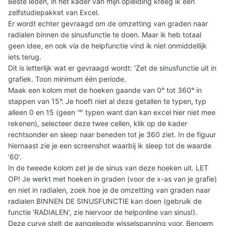
Beste leden, in het kader van mijn opleiding kreeg ik een
zelfstudiepakket van Excel.
Er wordt echter gevraagd om de omzetting van graden naar
radialen binnen de sinusfunctie te doen. Maar ik heb totaal
geen idee, en ook via de helpfunctie vind ik niet onmiddellijk
iets terug.
Dit is letterlijk wat er gevraagd wordt: 'Zet de sinusfunctie uit in
grafiek. Toon minimum één periode.
Maak een kolom met de hoeken gaande van 0° tot 360° in
stappen van 15°. Je hoeft niet al deze getallen te typen, typ
alleen 0 en 15 (geen ‘°’ typen want dan kan excel hier niet mee
rekenen), selecteer deze twee cellen, klik op de kader
rechtsonder en sleep naar beneden tot je 360 ziet. In de figuur
hiernaast zie je een screenshot waarbij ik sleep tot de waarde
‘60’.
In de tweede kolom zet je de sinus van deze hoeken uit. LET
OP! Je werkt met hoeken in graden (voor de x-as van je grafie)
en niet in radialen, zoek hoe je de omzetting van graden naar
radialen BINNEN DE SINUSFUNCTIE kan doen (gebruik de
functie ‘RADIALEN’, zie hiervoor de helponline van sinus!).
Deze curve stelt de aangelegde wisselspanning voor. Benoem