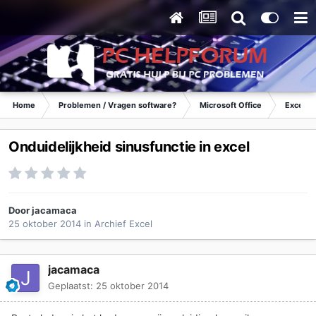
Home
Problemen / Vragen software?
Microsoft Office
Excel
Onduidelijkheid sinusfunctie in excel
Door
jacamaca
25 oktober 2014
in
Archief Excel
jacamaca
Geplaatst:
25 oktober 2014