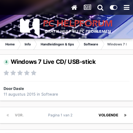
Home
Info
Handleidingen & tips
Software
Windows 7 Live
Windows 7 Live CD/ USB-stick
Door
Dasle
11 augustus 2015
in
Software
VOR.
Pagina 1 van 2
VOLGENDE