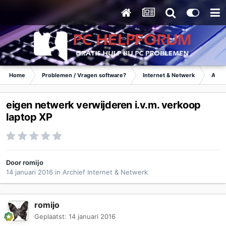
Home
Problemen / Vragen software?
Internet & Netwerk
Archi
eigen netwerk verwijderen i.v.m. verkoop
laptop XP
Door
romijo
14 januari 2016
in
Archief Internet & Netwerk
romijo
Geplaatst:
14 januari 2016