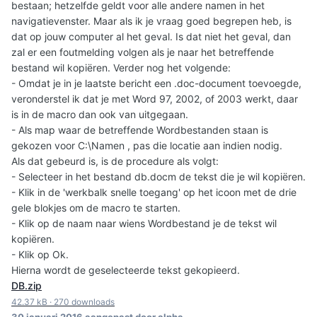
bestaan; hetzelfde geldt voor alle andere namen in het
navigatievenster. Maar als ik je vraag goed begrepen heb, is
dat op jouw computer al het geval. Is dat niet het geval, dan
zal er een foutmelding volgen als je naar het betreffende
bestand wil kopiëren. Verder nog het volgende:
- Omdat je in je laatste bericht een .doc-document toevoegde,
veronderstel ik dat je met Word 97, 2002, of 2003 werkt, daar
is in de macro dan ook van uitgegaan.
- Als map waar de betreffende Wordbestanden staan is
gekozen voor C:\Namen , pas die locatie aan indien nodig.
Als dat gebeurd is, is de procedure als volgt:
- Selecteer in het bestand db.docm de tekst die je wil kopiëren.
- Klik in de 'werkbalk snelle toegang' op het icoon met de drie
gele blokjes om de macro te starten.
- Klik op de naam naar wiens Wordbestand je de tekst wil
kopiëren.
- Klik op Ok.
Hierna wordt de geselecteerde tekst gekopieerd.
DB.zip
42.37 kB
·
270 downloads