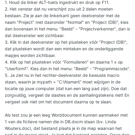
1. Houd de linker ALT-toets ingedrukt en druk op F11.
2. Het venster dat nu verschijnt zou uit 2 delen moeten
bestaan. Zie je aan de linkerkant geen deelvenster met de
naam "Project" met daaronder "Normal" en "Project (DB)", kies
dan bovenaan in het menu: "Beeld" - "Projectverkenner", dan is
dat deelvenster wel zichtbaar.
3. Klik in dat deelvenster op het plusteken vóór "Project (DB)",
dat plusteken wordt dan een minteken en de onderliggende
mapjes worden zichtbaar.
4. Klik op het plusteken vóór "Formulieren" en daarna 1 x op
"Userform1". Kies dan in het menu: "Beeld" - "Programmacode".
5. Je ziet nu in het rechter-deelvenster de bewuste macro
staan, waarin je mypath = "C:\Namen\" moet wijzigen in de
locatie op jouw computer (dat kan een lang pad zijn). Doe dat
zorgvuldig, vergeet de slashes en de aanhalingstekens niet! En
vergeet ook niet om het document daarna op te slaan.
Als test zou je een leeg Worddocument kunnen aanmaken met
1 van de fictieve namen die in DB.docm staan (bv. Linda
Wouters.doc), dat bestand plaats je in de map waarvan het
pad in de macro staat. Je laat dat bestand gesloten. Open dan