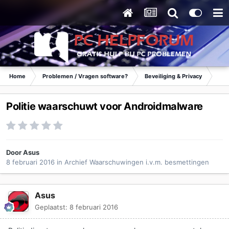
Home
Problemen / Vragen software?
Beveiliging & Privacy
Waa
Politie waarschuwt voor Androidmalware
Door
Asus
8 februari 2016
in
Archief Waarschuwingen i.v.m. besmettingen
Asus
Geplaatst:
8 februari 2016