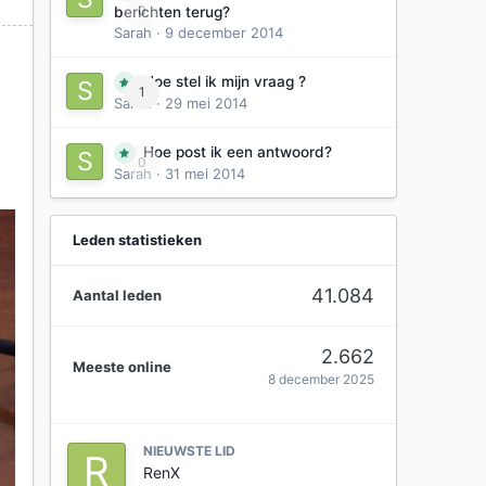
0
berichten terug?
Sarah
·
9 december 2014
Hoe stel ik mijn vraag ?
1
Sarah
·
29 mei 2014
Hoe post ik een antwoord?
0
Sarah
·
31 mei 2014
Leden statistieken
41.084
Aantal leden
2.662
Meeste online
8 december 2025
NIEUWSTE LID
RenX