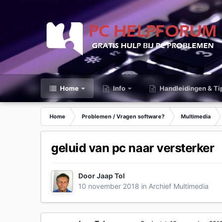
Home
Info
Handleidingen & Ti
Home
Problemen / Vragen software?
Multimedia
geluid van pc naar versterker
Door
Jaap Tol
10 november 2018
in
Archief Multimedia