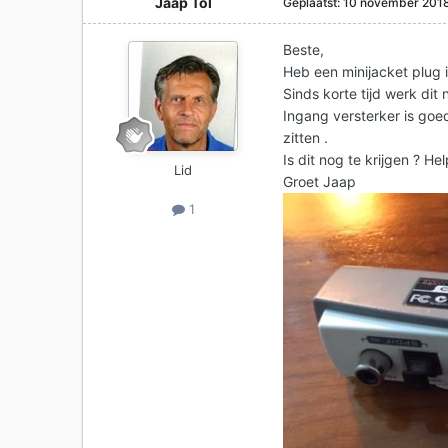
Jaap Tol
Geplaatst:
10 november 201
Beste,
Heb een minijacket plug i
Sinds korte tijd werk dit
Ingang versterker is goe
zitten .
Is dit nog te krijgen ? Hel
Lid
Groet Jaap
1