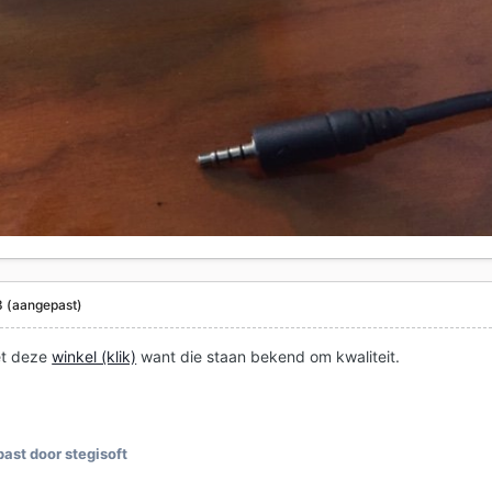
8
(aangepast)
et deze
winkel (klik)
want die staan bekend om kwaliteit.
ast door stegisoft