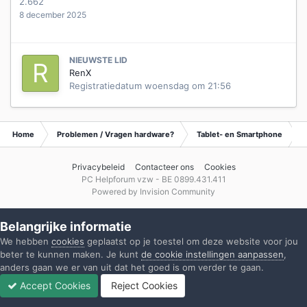
2.662
8 december 2025
NIEUWSTE LID
RenX
Registratiedatum
woensdag om 21:56
Home
Problemen / Vragen hardware?
Tablet- en Smartphone
Privacybeleid
Contacteer ons
Cookies
PC Helpforum vzw - BE 0899.431.411
Powered by Invision Community
Belangrijke informatie
We hebben
cookies
geplaatst op je toestel om deze website voor jou
beter te kunnen maken. Je kunt
de cookie instellingen aanpassen
,
anders gaan we er van uit dat het goed is om verder te gaan.
Accept Cookies
Reject Cookies
Forums
Ongelezen
Inloggen
Registreren
Meer