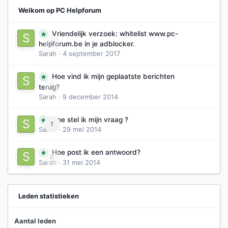
Welkom op PC Helpforum
Vriendelijk verzoek: whitelist www.pc-
0
helpforum.be in je adblocker.
Sarah
·
4 september 2017
Hoe vind ik mijn geplaatste berichten
0
terug?
Sarah
·
9 december 2014
Hoe stel ik mijn vraag ?
1
Sarah
·
29 mei 2014
Hoe post ik een antwoord?
0
Sarah
·
31 mei 2014
Leden statistieken
Aantal leden