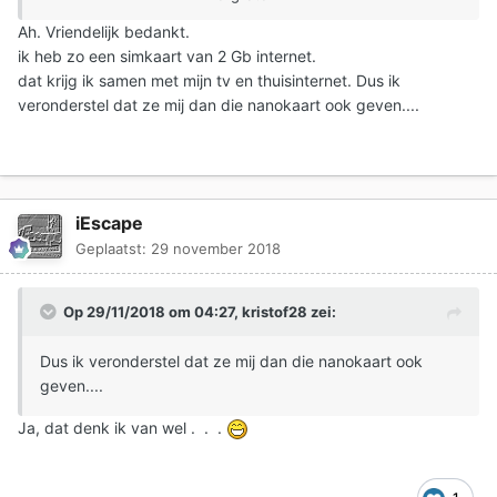
Let op: zorg wel dat je eerst een back-up hebt van jouw
huidige sim-kaart, op de pc bijvoorbeeld.
Ah. Vriendelijk bedankt.
ik heb zo een simkaart van 2 Gb internet.
Wellicht interessant: Back-up
maken
.
dat krijg ik samen met mijn tv en thuisinternet. Dus ik
veronderstel dat ze mij dan die nanokaart ook geven....
iEscape
Geplaatst:
29 november 2018
Op 29/11/2018 om 04:27,
kristof28
zei:
Dus ik veronderstel dat ze mij dan die nanokaart ook
geven....
Ja, dat denk ik van wel . . .