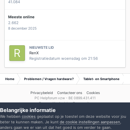
41.084
Meeste online
2.662
8 december 2025
NIEUWSTE LID
RenX
Registratiedatum
woensdag om 21:56
Home
Problemen / Vragen hardware?
Tablet- en Smartphone
Privacybeleid
Contacteer ons
Cookies
PC Helpforum vzw - BE 0899.431.411
Powered by Invision Community
Belangrijke informatie
We hebben
cookies
geplaatst op je toestel om deze website voor jou
beter te kunnen maken. Je kunt
de cookie instellingen aanpassen
,
anders gaan we er van uit dat het goed is om verder te gaan.