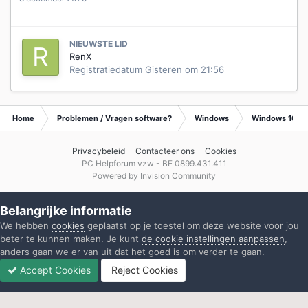
NIEUWSTE LID
RenX
Registratiedatum
Gisteren om 21:56
Home
Problemen / Vragen software?
Windows
Windows 10
Privacybeleid
Contacteer ons
Cookies
PC Helpforum vzw - BE 0899.431.411
Powered by Invision Community
Belangrijke informatie
We hebben
cookies
geplaatst op je toestel om deze website voor jou
beter te kunnen maken. Je kunt
de cookie instellingen aanpassen
,
anders gaan we er van uit dat het goed is om verder te gaan.
Accept Cookies
Reject Cookies
Forums
Ongelezen
Inloggen
Registreren
Meer