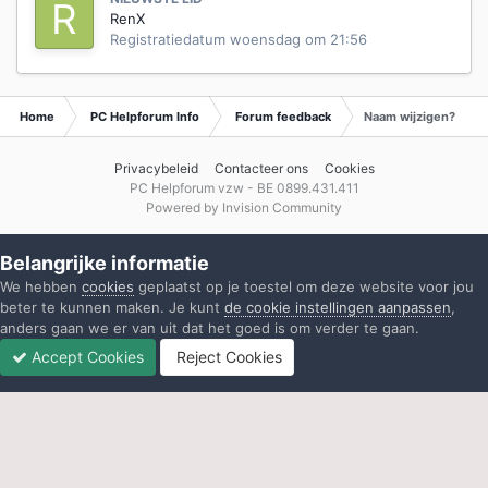
RenX
Registratiedatum
woensdag om 21:56
Home
PC Helpforum Info
Forum feedback
Naam wijzigen?
Privacybeleid
Contacteer ons
Cookies
PC Helpforum vzw - BE 0899.431.411
Powered by Invision Community
Belangrijke informatie
We hebben
cookies
geplaatst op je toestel om deze website voor jou
beter te kunnen maken. Je kunt
de cookie instellingen aanpassen
,
anders gaan we er van uit dat het goed is om verder te gaan.
Accept Cookies
Reject Cookies
Forums
Ongelezen
Inloggen
Registreren
Meer