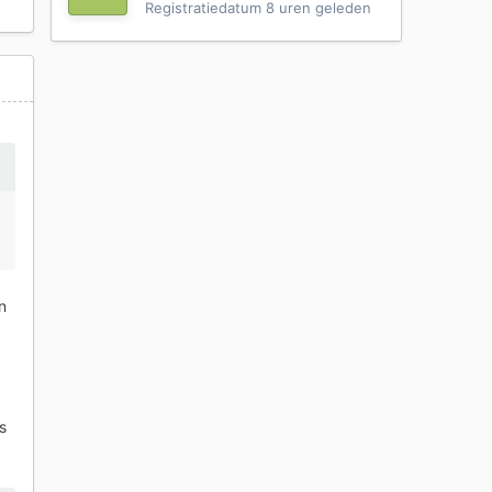
Registratiedatum
8 uren geleden
n
s