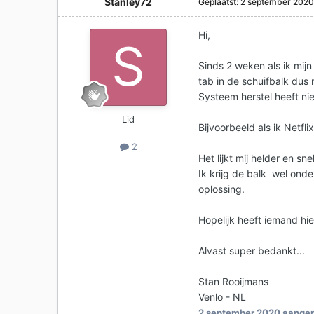
Stanley72
Geplaatst:
2 september 202
Hi,
Sinds 2 weken als ik mijn
tab in de schuifbalk dus 
Systeem herstel heeft ni
Lid
Bijvoorbeeld als ik Netfli
2
Het lijkt mij helder en sn
Ik krijg de balk wel onde
oplossing.
Hopelijk heeft iemand hier
Alvast super bedankt...
Stan Rooijmans
Venlo - NL
2 september 2020
aangep