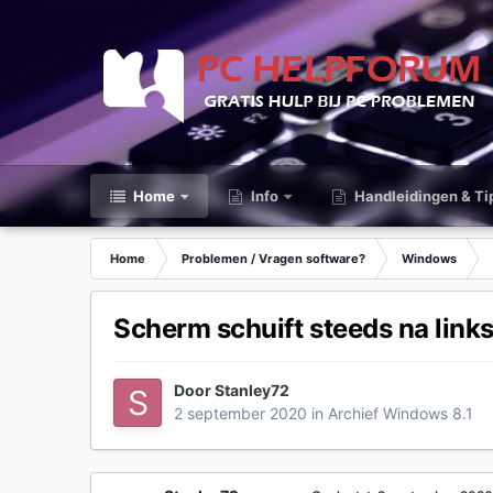
Home
Info
Handleidingen & Ti
Home
Problemen / Vragen software?
Windows
Scherm schuift steeds na links
Door
Stanley72
2 september 2020
in
Archief Windows 8.1