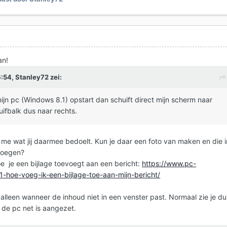
0
an!
6:54,
Stanley72
zei:
ijn pc (Windows 8.1) opstart dan schuift direct mijn scherm naar
huifbalk dus naar rechts.
 me wat jij daarmee bedoelt. Kun je daar een foto van maken en die i
jvoegen?
hoe je een bijlage toevoegt aan een bericht:
https://www.pc-
1-hoe-voeg-ik-een-bijlage-toe-aan-mijn-bericht/
 alleen wanneer de inhoud niet in een venster past. Normaal zie je du
de pc net is aangezet.