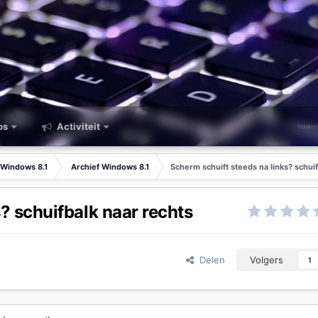
ps
Activiteit
Windows 8.1
Archief Windows 8.1
Scherm schuift steeds na links? schuif
? schuifbalk naar rechts
Delen
Volgers
1