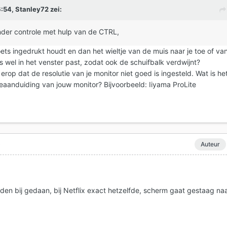
6:54,
Stanley72
zei:
onder controle met hulp van de CTRL,
toets ingedrukt houdt en dan het wieltje van de muis naar je toe of va
es wel in het venster past, zodat ook de schuifbalk verdwijnt?
et erop dat de resolutie van je monitor niet goed is ingesteld. Wat is he
eaanduiding van jouw monitor? Bijvoorbeeld: Iiyama ProLite
0
Auteur
lden bij gedaan, bij Netflix exact hetzelfde, scherm gaat gestaag na