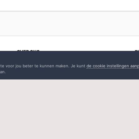
OVER ONS
S
PC Helpforum helpt GRATIS computergebruikers
ite voor jou beter te kunnen maken. Je kunt
de cookie instellingen aa
sinds juli 2006. Ons team geeft via het forum
an.
professioneel antwoord op uw vragen en probeert
uw pc problemen zo snel mogelijk op te lossen. Word
lid vandaag, plaats je vraag online en het PC
Helpforum-team helpt u graag verder!
Windows 8.1
Archief Windows 8.1
Scherm schuift steeds na links? schuif