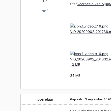
Lid
Stan
Voorbeeld van bijl
2
VID_20200902_201736.
VID_20200902_201832.
10 MB
24 MB
porrelaar
Geplaatst:
3 september 202
Heb jij die filmpjes in j