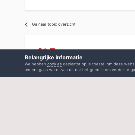
Ga naar topic overzicht
Belangrijke informatie
We hebben
cookies
geplaatst op je toestel om deze webs
anders gaan we er van uit dat het goed is om verder te ga
Home
Problemen / Vragen software?
Windows
Privacybeleid
Contacteer ons
Cookies