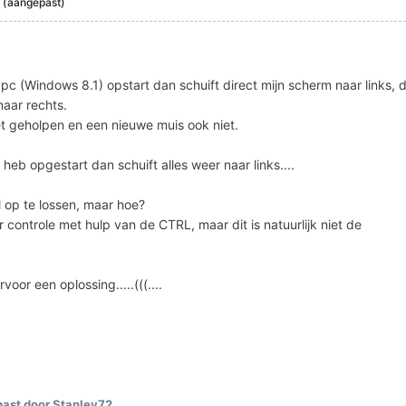
0
(aangepast)
 pc (Windows 8.1) opstart dan schuift direct mijn scherm naar links, 
naar rechts.
et geholpen en een nieuwe muis ook niet.
x heb opgestart dan schuift alles weer naar links....
el op te lossen, maar hoe?
r controle met hulp van de CTRL, maar dit is natuurlijk niet de
voor een oplossing.....(((....
ast door Stanley72