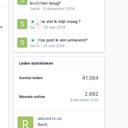
0
berichten terug?
Sarah
·
9 december 2014
Hoe stel ik mijn vraag ?
1
de
Sarah
·
29 mei 2014
Hoe post ik een antwoord?
0
Sarah
·
31 mei 2014
Leden statistieken
41.084
Aantal leden
2.662
Meeste online
8 december 2025
NIEUWSTE LID
RenX