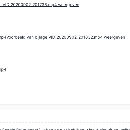
age VID_20200902_201736.mp4 weergeven
mp4
Voorbeeld van bijlage VID_20200902_201832.mp4 weergeven
mp4
0
ouw Google Drive gezet? Ik kan ze niet bekijken. Maakt niet uit op welk