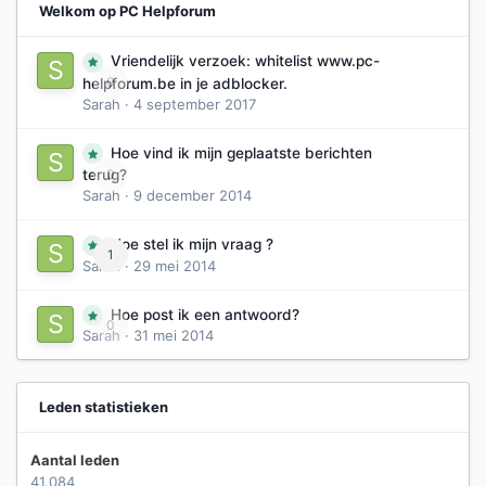
Welkom op PC Helpforum
Vriendelijk verzoek: whitelist www.pc-
0
helpforum.be in je adblocker.
Sarah
·
4 september 2017
Hoe vind ik mijn geplaatste berichten
0
terug?
Sarah
·
9 december 2014
Hoe stel ik mijn vraag ?
1
Sarah
·
29 mei 2014
Hoe post ik een antwoord?
0
Sarah
·
31 mei 2014
Leden statistieken
Aantal leden
41.084