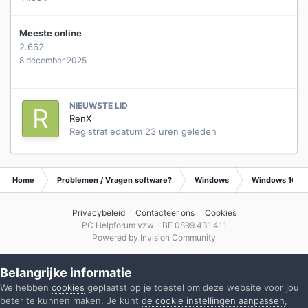
Meeste online
2.662
8 december 2025
NIEUWSTE LID
RenX
Registratiedatum
23 uren geleden
Home
Problemen / Vragen software?
Windows
Windows 10
Privacybeleid
Contacteer ons
Cookies
PC Helpforum vzw - BE 0899.431.411
Powered by Invision Community
Belangrijke informatie
We hebben
cookies
geplaatst op je toestel om deze website voor jou
beter te kunnen maken. Je kunt
de cookie instellingen aanpassen
,