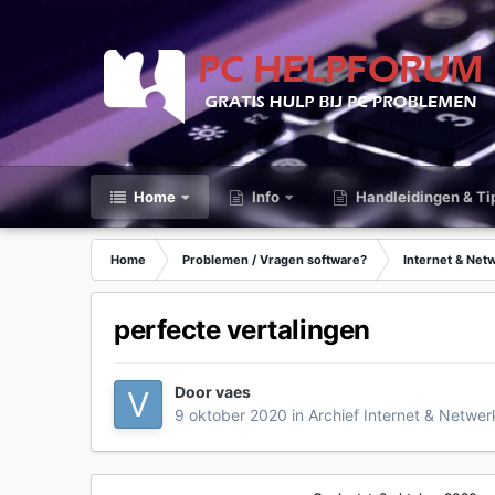
Home
Info
Handleidingen & Ti
Home
Problemen / Vragen software?
Internet & Net
perfecte vertalingen
Door
vaes
9 oktober 2020
in
Archief Internet & Netwer