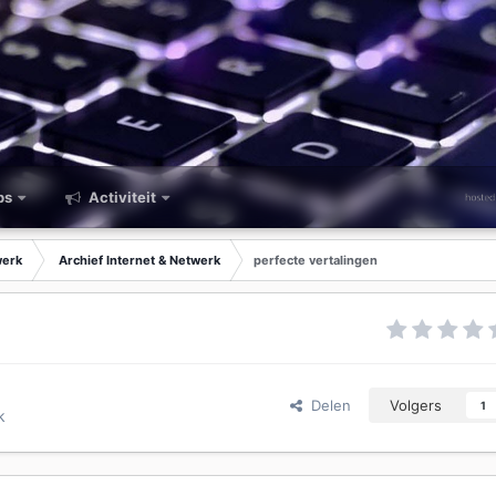
ps
Activiteit
werk
Archief Internet & Netwerk
perfecte vertalingen
Delen
Volgers
1
k