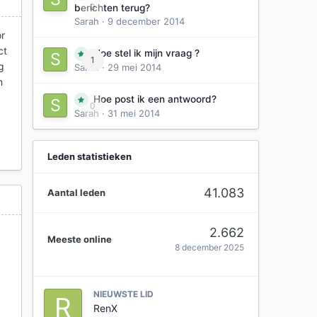
0
berichten terug?
Sarah
·
9 december 2014
or
ct
Hoe stel ik mijn vraag ?
1
g
Sarah
·
29 mei 2014
n
Hoe post ik een antwoord?
0
Sarah
·
31 mei 2014
Leden statistieken
41.083
Aantal leden
2.662
Meeste online
8 december 2025
NIEUWSTE LID
RenX