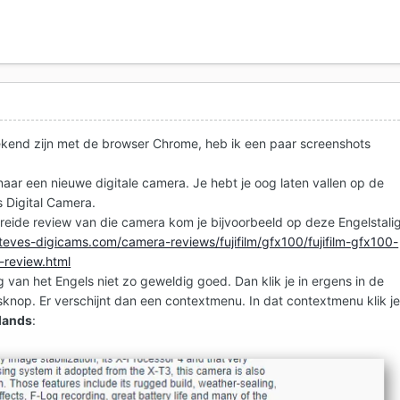
bekend zijn met de browser Chrome, heb ik een paar screenshots
naar een nieuwe digitale camera. Je hebt je oog laten vallen op de
s Digital Camera.
eide review van die camera kom je bijvoorbeeld op deze Engelstali
teves-digicams.com/camera-reviews/fujifilm/gfx100/fujifilm-gfx100-
a-review.html
g van het Engels niet zo geweldig goed. Dan klik je in ergens in de
knop. Er verschijnt dan een contextmenu. In dat contextmenu klik j
rlands
: