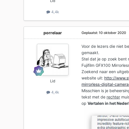
Lid
4,4k
porrelaar
Geplaatst:
10 oktober 2020
Voor de lezers die niet 
gemaakt.
Stel dat je op zoek bent 
Fujifilm GFX100 Mirrorles
Zoekend naar een uitgebr
website uit:
http://www.s
Lid
mirrorless-digital-camer
Misschien is je beheersin
4,4k
tekst met de
rechter
muis
op
Vertalen in het Nede