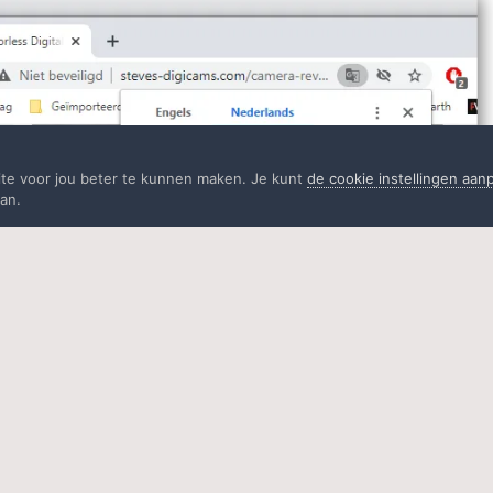
ite voor jou beter te kunnen maken. Je kunt
de cookie instellingen aa
an.
t Engels naar het Nederlands laten vertalen, maar van het Engels naar
 ook. Klik in dat venstertje op de knop met de 3 puntjes en dan op