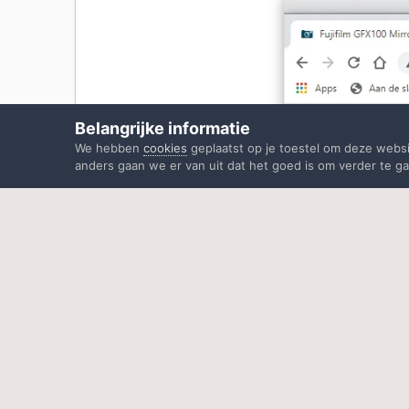
Belangrijke informatie
We hebben
cookies
geplaatst op je toestel om deze webs
anders gaan we er van uit dat het goed is om verder te ga
Wil je liever niet van he
een andere taal? Dat kan
Een andere taal kiezen
.