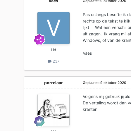
vaes
Geplaatst:
9 oktober 2020
Pas onlangs besefte ik dat
rechts op de tekst te kli
lijkt ! Wat een verschil 
uit zagen. Ik vraag mij 
Windows, of van de krant
Lid
Vaes
237
porrelaar
Geplaatst:
9 oktober 2020
Volgens mij gebruik jij a
De vertaling wordt dan v
kranten.