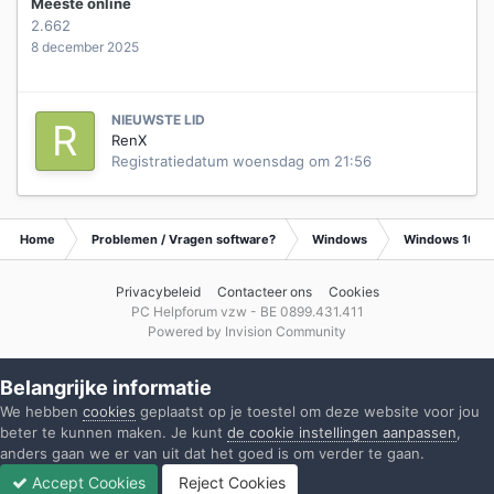
Meeste online
2.662
8 december 2025
NIEUWSTE LID
RenX
Registratiedatum
woensdag om 21:56
Home
Problemen / Vragen software?
Windows
Windows 10
Privacybeleid
Contacteer ons
Cookies
PC Helpforum vzw - BE 0899.431.411
Powered by Invision Community
Belangrijke informatie
We hebben
cookies
geplaatst op je toestel om deze website voor jou
beter te kunnen maken. Je kunt
de cookie instellingen aanpassen
,
anders gaan we er van uit dat het goed is om verder te gaan.
Accept Cookies
Reject Cookies