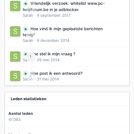
Vriendelijk verzoek: whitelist www.pc-
0
helpforum.be in je adblocker.
Sarah
·
4 september 2017
Hoe vind ik mijn geplaatste berichten
0
terug?
Sarah
·
9 december 2014
Hoe stel ik mijn vraag ?
1
Sarah
·
29 mei 2014
Hoe post ik een antwoord?
0
Sarah
·
31 mei 2014
Leden statistieken
Aantal leden
41.083