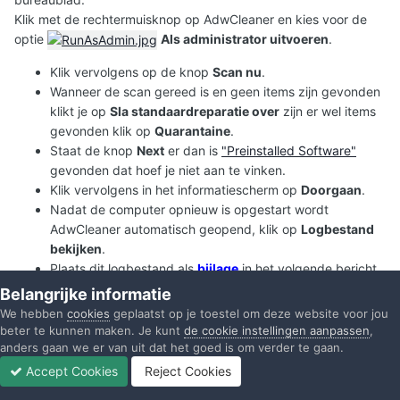
Klik met de rechtermuisknop op AdwCleaner en kies voor de
optie
Als administrator uitvoeren
.
Klik vervolgens op de knop
Scan nu
.
Wanneer de scan gereed is en geen items zijn gevonden
klikt je op
Sla standaardreparatie over
zijn er wel items
gevonden klik op
Quarantaine
.
Staat de knop
Next
er dan is
"Preinstalled Software"
gevonden dat hoef je niet aan te vinken.
Klik vervolgens in het informatiescherm op
Doorgaan
.
Nadat de computer opnieuw is opgestart wordt
AdwCleaner automatisch geopend, klik op
Logbestand
bekijken
.
Plaats dit logbestand als
bijlage
in het volgende bericht.
(
Dit logbestand kunt u tevens terug vinden op de
Belangrijke informatie
systeemschijf als
We hebben
cookies
geplaatst op je toestel om deze website voor jou
C:\AdwCleaner\Logs\AdwCleaner[C00].txt
.
)
beter te kunnen maken. Je kunt
de cookie instellingen aanpassen
,
anders gaan we er van uit dat het goed is om verder te gaan.
Accept Cookies
Reject Cookies
Forums
Ongelezen
Inloggen
Registreren
Meer
Vertel er ook bij of je hierna het probleem nog heb?