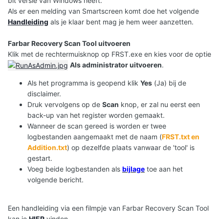
bit versie van Windows heeft.
Als er een melding van Smartscreen komt doe het volgende
Handleiding
als je klaar bent mag je hem weer aanzetten.
Farbar Recovery Scan Tool uitvoeren
Klik met de rechtermuisknop op FRST.exe en kies voor de optie
Als administrator uitvoeren
.
Als het programma is geopend klik
Yes
(Ja) bij de
disclaimer.
Druk vervolgens op de
Scan
knop, er zal nu eerst een
back-up van het register worden gemaakt.
Wanneer de scan gereed is worden er twee
logbestanden aangemaakt met de naam (
FRST.txt en
Addition.txt
) op dezelfde plaats vanwaar de 'tool' is
gestart.
Voeg beide logbestanden als
bijlage
toe aan het
volgende bericht.
Een handleiding via een filmpje van Farbar Recovery Scan Tool
kan je
HIER
vinden.