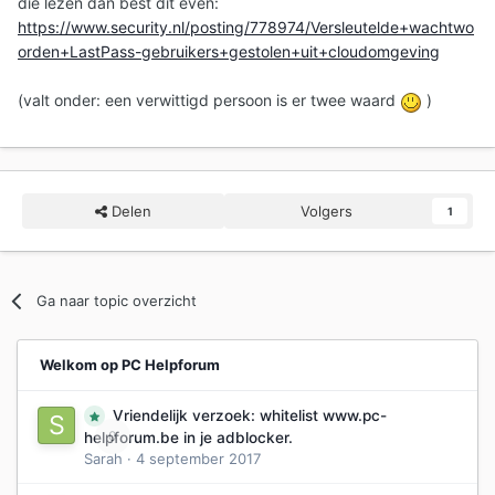
die lezen dan best dit even:
https://www.security.nl/posting/778974/Versleutelde+wachtwo
orden+LastPass-gebruikers+gestolen+uit+cloudomgeving
(valt onder: een verwittigd persoon is er twee waard
)
Delen
Volgers
1
Ga naar topic overzicht
Welkom op PC Helpforum
Vriendelijk verzoek: whitelist www.pc-
0
helpforum.be in je adblocker.
Sarah
·
4 september 2017