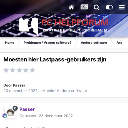
Home
Problemen / Vragen software?
Andere software
Archie
Moesten hier Lastpass-gebruikers zijn
Door
Passer
23 december 2022
in
Archief Andere software
Passer
Geplaatst:
23 december 2022