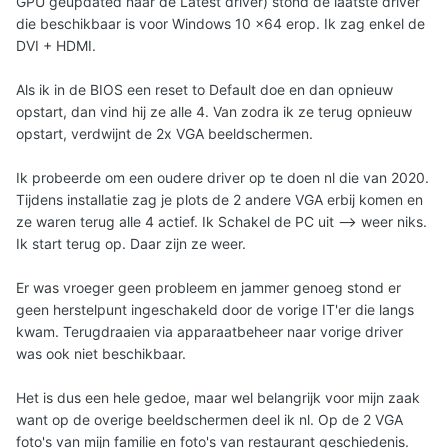
GPU geupdated naar de Latest driver) stond de laatste driver
die beschikbaar is voor Windows 10 x64 erop. Ik zag enkel de
DVI + HDMI.
Als ik in de BIOS een reset to Default doe en dan opnieuw
opstart, dan vind hij ze alle 4. Van zodra ik ze terug opnieuw
opstart, verdwijnt de 2x VGA beeldschermen.
Ik probeerde om een oudere driver op te doen nl die van 2020.
Tijdens installatie zag je plots de 2 andere VGA erbij komen en
ze waren terug alle 4 actief. Ik Schakel de PC uit --> weer niks.
Ik start terug op. Daar zijn ze weer.
Er was vroeger geen probleem en jammer genoeg stond er
geen herstelpunt ingeschakeld door de vorige IT'er die langs
kwam. Terugdraaien via apparaatbeheer naar vorige driver
was ook niet beschikbaar.
Het is dus een hele gedoe, maar wel belangrijk voor mijn zaak
want op de overige beeldschermen deel ik nl. Op de 2 VGA
foto's van mijn familie en foto's van restaurant geschiedenis.