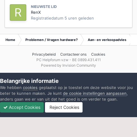
NIEUWSTE LID
RenX
Registratiedatum
5 uren geleden
Home
Problemen / Vragen hardware?
Aan- en verkoopadvies
Privacybeleid
Contacteer ons
Cookies
PC Helpforum vzw - BE 0899.431.411
Powered by Invision Community
Belangrijke informatie
We hebben
cookies
geplaatst op je toestel om deze website voor jou
beter te kunnen maken. Je kunt
de cookie instellingen aanpassen
,
anders gaan we er van uit dat het goed is om verder te gaan.
Accept Cookies
Reject Cookies
Forums
Ongelezen
Inloggen
Registreren
Meer