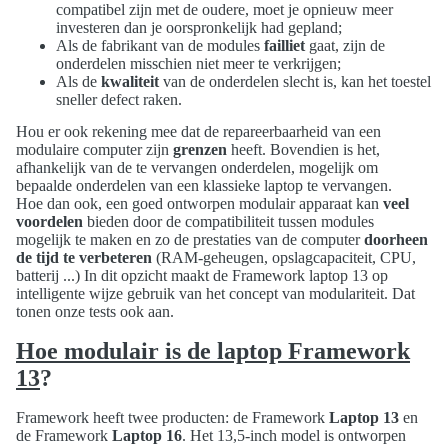
compatibel zijn met de oudere, moet je opnieuw meer
investeren dan je oorspronkelijk had gepland;
Als de fabrikant van de modules
failliet
gaat, zijn de
onderdelen misschien niet meer te verkrijgen;
Als de
kwaliteit
van de onderdelen slecht is, kan het toestel
sneller defect raken.
Hou er ook rekening mee dat de repareerbaarheid van een
modulaire computer zijn
grenzen
heeft. Bovendien is het,
afhankelijk van de te vervangen onderdelen, mogelijk om
bepaalde onderdelen van een klassieke laptop te vervangen.
Hoe dan ook, een goed ontworpen modulair apparaat kan
veel
voordelen
bieden door de compatibiliteit tussen modules
mogelijk te maken en zo de prestaties van de computer
doorheen
de tijd te verbeteren
(RAM-geheugen, opslagcapaciteit, CPU,
batterij ...) In dit opzicht maakt de Framework laptop 13 op
intelligente wijze gebruik van het concept van modulariteit. Dat
tonen onze tests ook aan.
Hoe modulair is de laptop Framework
13
?
Framework heeft twee producten: de Framework
Laptop 13
en
de Framework
Laptop 16
. Het 13,5-inch model is ontworpen