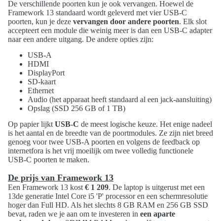
De verschillende poorten kun je ook vervangen. Hoewel de
Framework 13 standaard wordt geleverd met vier USB-C
poorten, kun je deze
vervangen door andere poorten
. Elk slot
accepteert een module die weinig meer is dan een USB-C adapter
naar een andere uitgang. De andere opties zijn:
USB-A
HDMI
DisplayPort
SD-kaart
Ethernet
Audio (het apparaat heeft standaard al een jack-aansluiting)
Opslag (SSD 256 GB of 1 TB)
Op papier lijkt
USB-C
de meest logische keuze. Het enige nadeel
is het aantal en de breedte van de poortmodules. Ze zijn niet breed
genoeg voor twee USB-A poorten en volgens de feedback op
internetfora is het vrij moeilijk om twee volledig functionele
USB-C poorten te maken.
De prijs van Framework 13
Een Framework 13 kost
€ 1 209
. De laptop is uitgerust met een
13de generatie Intel Core i5 'P' processor en een schermresolutie
hoger dan Full HD. Als het slechts 8 GB RAM en 256 GB SSD
bevat, raden we je aan om te investeren in
een aparte