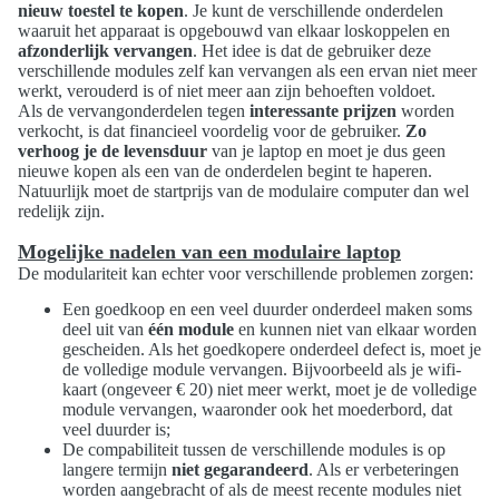
nieuw toestel te kopen
. Je kunt de verschillende onderdelen
waaruit het apparaat is opgebouwd van elkaar loskoppelen en
afzonderlijk vervangen
. Het idee is dat de gebruiker deze
verschillende modules zelf kan vervangen als een ervan niet meer
werkt, verouderd is of niet meer aan zijn behoeften voldoet.
Als de vervangonderdelen tegen
interessante prijzen
worden
verkocht, is dat financieel voordelig voor de gebruiker.
Zo
verhoog je de levensduur
van je laptop en moet je dus geen
nieuwe kopen als een van de onderdelen begint te haperen.
Natuurlijk moet de startprijs van de modulaire computer dan wel
redelijk zijn.
Mogelijke nadelen van een modulaire laptop
De modulariteit kan echter voor verschillende problemen zorgen:
Een goedkoop en een veel duurder onderdeel maken soms
deel uit van
één module
en kunnen niet van elkaar worden
gescheiden. Als het goedkopere onderdeel defect is, moet je
de volledige module vervangen. Bijvoorbeeld als je wifi-
kaart (ongeveer € 20) niet meer werkt, moet je de volledige
module vervangen, waaronder ook het moederbord, dat
veel duurder is;
De compabiliteit tussen de verschillende modules is op
langere termijn
niet gegarandeerd
. Als er verbeteringen
worden aangebracht of als de meest recente modules niet