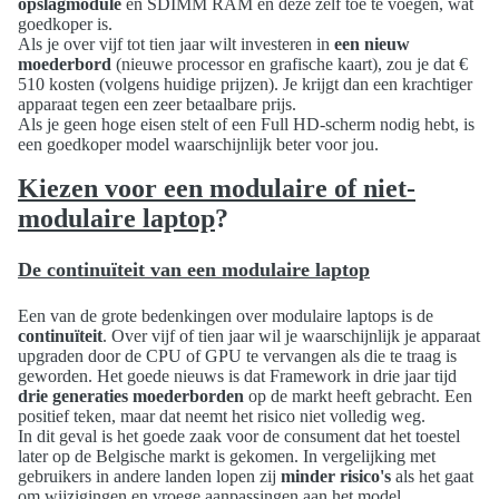
opslagmodule
en SDIMM RAM en deze zelf toe te voegen, wat
goedkoper is.
Als je over vijf tot tien jaar wilt investeren in
een nieuw
moederbord
(nieuwe processor en grafische kaart), zou je dat €
510 kosten (volgens huidige prijzen). Je krijgt dan een krachtiger
apparaat tegen een zeer betaalbare prijs.
Als je geen hoge eisen stelt of een Full HD-scherm nodig hebt, is
een goedkoper model waarschijnlijk beter voor jou.
Kiezen voor een modulaire of niet-
modulaire laptop
?
De continuïteit van een modulaire laptop
Een van de grote bedenkingen over modulaire laptops is de
continuïteit
. Over vijf of tien jaar wil je waarschijnlijk je apparaat
upgraden door de CPU of GPU te vervangen als die te traag is
geworden. Het goede nieuws is dat Framework in drie jaar tijd
drie generaties moederborden
op de markt heeft gebracht. Een
positief teken, maar dat neemt het risico niet volledig weg.
In dit geval is het goede zaak voor de consument dat het toestel
later op de Belgische markt is gekomen. In vergelijking met
gebruikers in andere landen lopen zij
minder risico's
als het gaat
om wijzigingen en vroege aanpassingen aan het model.