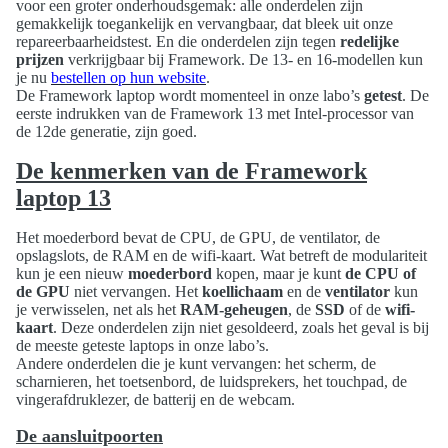
voor een groter onderhoudsgemak: alle onderdelen zijn
gemakkelijk toegankelijk en vervangbaar, dat bleek uit onze
repareerbaarheidstest. En die onderdelen zijn tegen
redelijke
prijzen
verkrijgbaar bij Framework. De 13- en 16-modellen kun
je nu
bestellen op hun website
.
De Framework laptop wordt momenteel in onze labo’s
getest
. De
eerste indrukken van de Framework 13 met Intel-processor van
de 12de generatie, zijn goed.
De kenmerken van de Framework
laptop 13
Het moederbord bevat de CPU, de GPU, de ventilator, de
opslagslots, de RAM en de wifi-kaart. Wat betreft de modulariteit
kun je een nieuw
moederbord
kopen, maar je kunt
de CPU of
de GPU
niet vervangen. Het
koellichaam
en de
ventilator
kun
je verwisselen, net als het
RAM-geheugen
, de
SSD
of de
wifi-
kaart
. Deze onderdelen zijn niet gesoldeerd, zoals het geval is bij
de meeste geteste laptops in onze labo’s.
Andere onderdelen die je kunt vervangen: het scherm, de
scharnieren, het toetsenbord, de luidsprekers, het touchpad, de
vingerafdruklezer, de batterij en de webcam.
De aansluitpoorten