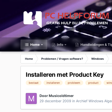
Home
Info
Handleidingen & Ti
Home
Problemen / Vragen software?
Windows
Installeren met Product Key
bestaat
installeren
probleem
product
win
Door
Musicoldtimer
29 december 2009
in
Archief Windows Alg