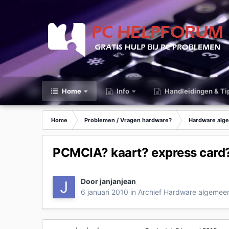
Home
Info
Handleidingen & Ti
Home
Problemen / Vragen hardware?
Hardware alg
PCMCIA? kaart? express card
Door
janjanjean
6 januari 2010
in
Archief Hardware algemee