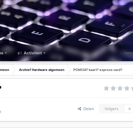
ps
Activiteit
emeen
Archief Hardware algemeen
PCMCIA? kaart? express card?
?
Delen
Volgers
0
n