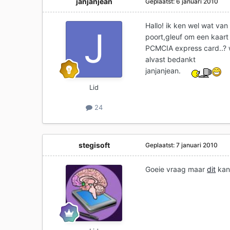
janjanjean
Geplaatst:
6 januari 2010
Hallo! ik ken wel wat va
poort,gleuf om een kaart 
PCMCIA express card..? w
alvast bedankt
janjanjean.
Lid
24
stegisoft
Geplaatst:
7 januari 2010
Goeie vraag maar
dit
kan