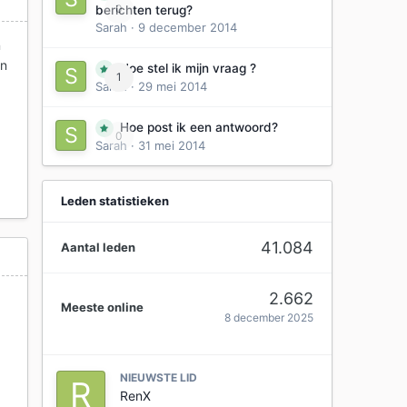
0
berichten terug?
Sarah
·
9 december 2014
n
en
Hoe stel ik mijn vraag ?
1
Sarah
·
29 mei 2014
Hoe post ik een antwoord?
0
Sarah
·
31 mei 2014
Leden statistieken
41.084
Aantal leden
2.662
Meeste online
8 december 2025
NIEUWSTE LID
RenX