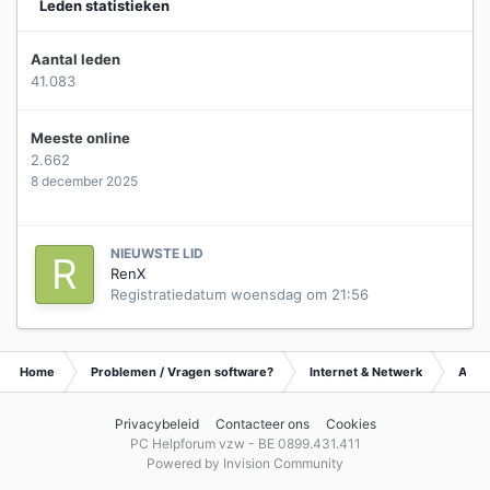
Leden statistieken
Aantal leden
41.083
Meeste online
2.662
8 december 2025
NIEUWSTE LID
RenX
Registratiedatum
woensdag om 21:56
Home
Problemen / Vragen software?
Internet & Netwerk
Archi
Privacybeleid
Contacteer ons
Cookies
PC Helpforum vzw - BE 0899.431.411
Powered by Invision Community