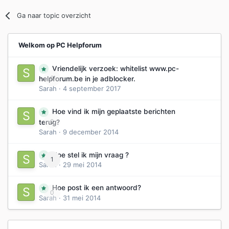
Ga naar topic overzicht
Welkom op PC Helpforum
Vriendelijk verzoek: whitelist www.pc-
0
helpforum.be in je adblocker.
Sarah
·
4 september 2017
Hoe vind ik mijn geplaatste berichten
0
terug?
Sarah
·
9 december 2014
Hoe stel ik mijn vraag ?
1
Sarah
·
29 mei 2014
Hoe post ik een antwoord?
0
Sarah
·
31 mei 2014