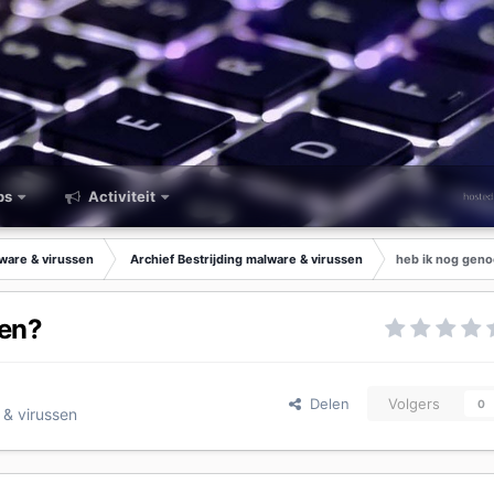
ps
Activiteit
lware & virussen
Archief Bestrijding malware & virussen
heb ik nog geno
ten?
Delen
Volgers
0
 & virussen