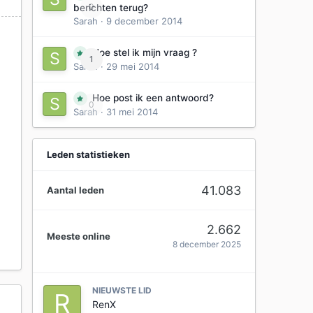
0
berichten terug?
Sarah
·
9 december 2014
Hoe stel ik mijn vraag ?
1
Sarah
·
29 mei 2014
Hoe post ik een antwoord?
0
Sarah
·
31 mei 2014
Leden statistieken
41.083
Aantal leden
2.662
Meeste online
8 december 2025
NIEUWSTE LID
RenX