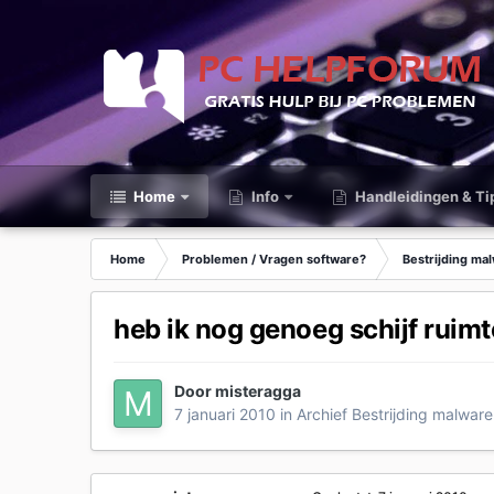
Home
Info
Handleidingen & Ti
Home
Problemen / Vragen software?
Bestrijding ma
heb ik nog genoeg schijf ruim
Door
misteragga
7 januari 2010
in
Archief Bestrijding malware