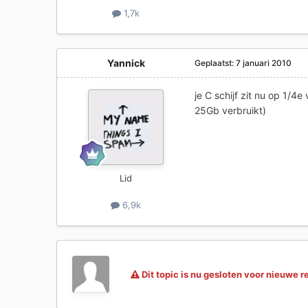
1,7k
Yannick
Geplaatst:
7 januari 2010
je C schijf zit nu op 1/4
25Gb verbruikt)
Lid
6,9k
Dit topic is nu gesloten voor nieuwe r