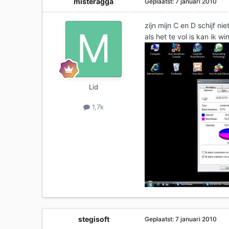
misteragga
Geplaatst:
7 januari 2010
zijn mijn C en D schijf nie
als het te vol is kan ik 
Lid
1,7k
stegisoft
Geplaatst:
7 januari 2010