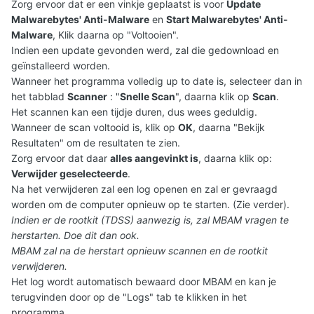
Zorg ervoor dat er een vinkje geplaatst is voor
Update
Malwarebytes' Anti-Malware
en
Start Malwarebytes' Anti-
Malware
, Klik daarna op "Voltooien".
Indien een update gevonden werd, zal die gedownload en
geïnstalleerd worden.
Wanneer het programma volledig up to date is, selecteer dan in
het tabblad
Scanner
: "
Snelle Scan
", daarna klik op
Scan
.
Het scannen kan een tijdje duren, dus wees geduldig.
Wanneer de scan voltooid is, klik op
OK
, daarna "Bekijk
Resultaten" om de resultaten te zien.
Zorg ervoor dat daar
alles aangevinkt is
, daarna klik op:
Verwijder geselecteerde
.
Na het verwijderen zal een log openen en zal er gevraagd
worden om de computer opnieuw op te starten. (Zie verder).
Indien er de rootkit (TDSS) aanwezig is, zal MBAM vragen te
herstarten. Doe dit dan ook.
MBAM zal na de herstart opnieuw scannen en de rootkit
verwijderen.
Het log wordt automatisch bewaard door MBAM en kan je
terugvinden door op de "Logs" tab te klikken in het
programma.