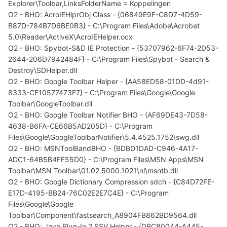
Explorer\Toolbar,LinksFolderName = Koppelingen
O2 - BHO: AcroIEHlprObj Class - {06849E9F-C8D7-4D59-
B87D-784B7D6BE0B3} - C:\Program Files\Adobe\Acrobat
5.0\Reader\ActiveX\AcroIEHelper.ocx
O2 - BHO: Spybot-S&D IE Protection - {53707962-6F74-2D53-
2644-206D7942484F} - C:\Program Files\Spybot - Search &
Destroy\SDHelper.dll
O2 - BHO: Google Toolbar Helper - {AA58ED58-01DD-4d91-
8333-CF10577473F7} - C:\Program Files\Google\Google
Toolbar\GoogleToolbar.dll
O2 - BHO: Google Toolbar Notifier BHO - {AF69DE43-7D58-
4638-B6FA-CE66B5AD205D} - C:\Program
Files\Google\GoogleToolbarNotifier\5.4.4525.1752\swg.dll
O2 - BHO: MSNToolBandBHO - {BDBD1DAD-C946-4A17-
ADC1-64B5B4FF55D0} - C:\Program Files\MSN Apps\MSN
Toolbar\MSN Toolbar\01.02.5000.1021\nl\msntb.dll
O2 - BHO: Google Dictionary Compression sdch - {C84D72FE-
E17D-4195-BB24-76C02E2E7C4E} - C:\Program
Files\Google\Google
Toolbar\Component\fastsearch_A8904FB862BD9564.dll
O2 - BHO: Java Plug-In 2 SSV Helper - {DBC80044-A445-