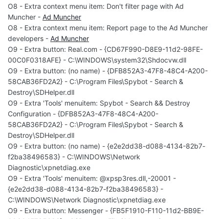
O8 - Extra context menu item: Don't filter page with Ad
Muncher -
Ad Muncher
O8 - Extra context menu item: Report page to the Ad Muncher
developers -
Ad Muncher
O9 - Extra button: Real.com - {CD67F990-D8E9-11d2-98FE-
00C0F0318AFE} - C:\WINDOWS\system32\Shdocvw.dll
O9 - Extra button: (no name) - {DFB852A3-47F8-48C4-A200-
58CAB36FD2A2} - C:\Program Files\Spybot - Search &
Destroy\SDHelper.dll
O9 - Extra 'Tools' menuitem: Spybot - Search && Destroy
Configuration - {DFB852A3-47F8-48C4-A200-
58CAB36FD2A2} - C:\Program Files\Spybot - Search &
Destroy\SDHelper.dll
O9 - Extra button: (no name) - {e2e2dd38-d088-4134-82b7-
f2ba38496583} - C:\WINDOWS\Network
Diagnostic\xpnetdiag.exe
O9 - Extra 'Tools' menuitem: @xpsp3res.dll,-20001 -
{e2e2dd38-d088-4134-82b7-f2ba38496583} -
C:\WINDOWS\Network Diagnostic\xpnetdiag.exe
O9 - Extra button: Messenger - {FB5F1910-F110-11d2-BB9E-