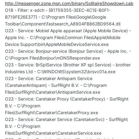
http://messenger.zone.msn.com/binary/SolitaireShowdown.cab
O18 - Filter: x-sdch - {B1759355-3EEC-4C1E-B0F1-
B719FE26E377} - C:\Program Files\Google\Google
Toolbar\Component\fastsearch_A8904FB862BD9564.dll
O23 - Service: Mobiel Apple apparaat (Apple Mobile Device) -
Apple Inc. - C:\Program Files\Common Files\Apple\Mobile
Device Support\bin\AppleMobileDeviceService.exe
O23 - Service: Bonjour-service (Bonjour Service) - Apple Inc. -
C:\Program Files\Bonjour\mDNSResponder.exe
O23 - Service: BrSplService (Brother XP spl Service) - brother
Industries Ltd - C:\WINDOWS\system32\brsvc01a.exe
O23 - Service: Caretaker Antispam Service
(CaretakerAntispam) - SurfRight B.V. - C:\Program
Files\SurfRight\Caretaker\AntispamService.exe
O23 - Service: Caretaker Proxy (CaretakerProxy) - SurfRight
B.V. - C:\Program
Files\SurfRight\Caretaker\CaretakerProxy.exe
O23 - Service: Caretaker Service (CaretakerSvc) - SurfRight
B.V. - C:\Program
Files\SurfRight\Caretaker\CaretakerService.exe