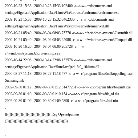
2009-10-23 15:33 . 2009-10-23 15:33 102400 -c--a-w- c:\documents and
settings\Eigenaar\Application Data\LimeWire\browser\xulrunner\xulrunner.exe
2009-10-23 15:33 . 2009-10-23 15:32 8462336 -c--a-w- c:\documents and
settings\Eigenaar\Application Data\LimeWire\browser\xulrunner\xul.dll
2009-10-21 05:40 . 2004-08-04 08:03 75776 -c--a-w- c:\windows\system32\strmfilt.dll
2009-10-21 05:40 . 2004-08-04 08:03 25088 -c--a-w- c:\windows\system32\httpapi.dll
2009-10-20 16:20 . 2004-08-04 06:00 265728 -c----w-
c:\windows\system32\drivers\http.sys
2009-10-14 22:06 . 2009-10-14 22:06 152576 -c--a-w- c:\documents and
settings\Eigenaar\Application Data\Sun\Java\jre1.6.0_16\lzma.dll
2006-08-27 11:18 . 2006-08-27 11:18 477 -c--a-w- c:\program files\Snelkoppeling naar
Samsung.lnk
2002-09-30 01:12 . 2002-09-30 01:12 31477231 -c--a-w- c:\program files\fo-pm8.exe
2002-09-30 01:10 . 2002-09-30 01:10 154 -c--a-w- c:\program files\file_id.diz
2002-09-30 01:09 . 2002-09-30 01:09 5390 -c--a-w- c:\program files\fosi.nfo
.
((((((((((((((((((((((((((((((((((((( Reg Opstartpunten
)))))))))))))))))))))))))))))))))))))))))))))))))))
.
.