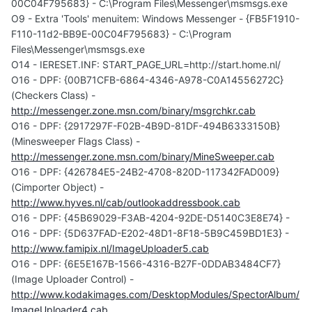
00C04F795683} - C:\Program Files\Messenger\msmsgs.exe
O9 - Extra 'Tools' menuitem: Windows Messenger - {FB5F1910-
F110-11d2-BB9E-00C04F795683} - C:\Program
Files\Messenger\msmsgs.exe
O14 - IERESET.INF: START_PAGE_URL=http://start.home.nl/
O16 - DPF: {00B71CFB-6864-4346-A978-C0A14556272C}
(Checkers Class) -
http://messenger.zone.msn.com/binary/msgrchkr.cab
O16 - DPF: {2917297F-F02B-4B9D-81DF-494B6333150B}
(Minesweeper Flags Class) -
http://messenger.zone.msn.com/binary/MineSweeper.cab
O16 - DPF: {426784E5-24B2-4708-820D-117342FAD009}
(Cimporter Object) -
http://www.hyves.nl/cab/outlookaddressbook.cab
O16 - DPF: {45B69029-F3AB-4204-92DE-D5140C3E8E74} -
O16 - DPF: {5D637FAD-E202-48D1-8F18-5B9C459BD1E3} -
http://www.famipix.nl/ImageUploader5.cab
O16 - DPF: {6E5E167B-1566-4316-B27F-0DDAB3484CF7}
(Image Uploader Control) -
http://www.kodakimages.com/DesktopModules/SpectorAlbum/
ImageUploader4.cab