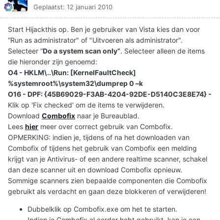
Geplaatst:
12 januari 2010
Start Hijackthis op. Ben je gebruiker van Vista kies dan voor
“Run as administrator" of "Uitvoeren als administrator".
Selecteer “
Do a system scan only”
. Selecteer alleen de items
die hieronder zijn genoemd:
O4 - HKLM\..\Run: [KernelFaultCheck]
%systemroot%\system32\dumprep 0 –k
O16 - DPF: {45B69029-F3AB-4204-92DE-D5140C3E8E74} -
Klik op 'Fix checked' om de items te verwijderen.
Download
Combofix
naar je Bureaublad.
Lees
hier
meer over correct gebruik van Combofix.
OPMERKING: indien je, tijdens of na het downloaden van
Combofix of tijdens het gebruik van Combofix een melding
krijgt van je Antivirus- of een andere realtime scanner, schakel
dan deze scanner uit en download Combofix opnieuw.
Sommige scanners zien bepaalde componenten die Combofix
gebruikt als verdacht en gaan deze blokkeren of verwijderen!
Dubbelklik op Combofix.exe om het te starten.
Indien je Combofix al eerder hebt gebruikt, kan je een