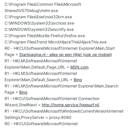
C:\Program Files\Common Files\Microsoft
Shared\VS7Debug\mdm.exe
C:\Program Files\Eset\nod32krn.exe
C:\WINDOWS\System32\svchost.exe
C:\WINDOWS\system32\wscntfy.exe
C:\Program Files\Mozilla Firefox\firefox.exe
C:\Program Files\Trend Micro\HijackThis\HijackThis.exe
R0 - HKCU\Software\Microsoft\Internet Explorer\Main,Start
Page =
Startpagina.nl - alles op een rijtje! (ook op mobiel)
R1 - HKLM\Software\Microsoft\Internet
Explorer\Main,Default_Page_URL =
MSN.com
R1 - HKLM\Software\Microsoft\Internet
Explorer\Main,Default_Search_URL =
Bing
R1 - HKLM\Software\Microsoft\Internet Explorer\Main,Search
Page =
Bing
R1 - HKCU\Software\Microsoft\Internet Connection
Wizard,ShellNext =
http://home.service.freesurf.nl/
R1 - HKCU\Software\Microsoft\Windows\CurrentVersion\Internet
Settings,ProxyServer = proxy:8080
R0 - HKCU\Software\Microsoft\Internet