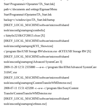
Start^Programma's^Opstarten^TA_Start.lnk]
path=c:\documents and settings\Eigenaar\Menu
Start\Programma's\Opstarten\TA_Start.lnk
backup=c:\windows\pss\TA_Start.lnkStartup
[HKEY_LOCAL_MACHINE\software\microsoft\shared
tools\msconfig\startupreg\combofix]
c:\kittyfix5210k\CF20613.cfxxe [X]
[HKEY_LOCAL_MACHINE\software\microsoft\shared
tools\msconfig\startupreg\KYE_Showicon]
c:\program files\USB Storage RW\shwicon.exe -tKYE\USB Storage RW [X]
[HKEY_LOCAL_MACHINE\software\microsoft\shared
tools\msconfig\startupreg\Advanced SystemCare 3]
2009-11-20 12:51 2335880 ----a-w- c:\program files\IObit\Advanced SystemCare
3\AWC.exe
[HKEY_LOCAL_MACHINE\software\microsoft\shared
tools\msconfig\startupreg\ContentTransferWMDetector.exe]
2008-07-11 15:51 423200 -c--a-w- c:\program files\Sony\Content
Transfer\ContentTransferWMDetector.exe
[HKEY_LOCAL_MACHINE\software\microsoft\shared
tools\msconfig\startupreg\ctfmon.exe]