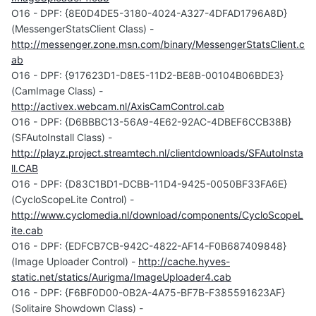
O16 - DPF: {8E0D4DE5-3180-4024-A327-4DFAD1796A8D}
(MessengerStatsClient Class) -
http://messenger.zone.msn.com/binary/MessengerStatsClient.c
ab
O16 - DPF: {917623D1-D8E5-11D2-BE8B-00104B06BDE3}
(CamImage Class) -
http://activex.webcam.nl/AxisCamControl.cab
O16 - DPF: {D6BBBC13-56A9-4E62-92AC-4DBEF6CCB38B}
(SFAutoInstall Class) -
http://playz.project.streamtech.nl/clientdownloads/SFAutoInsta
ll.CAB
O16 - DPF: {D83C1BD1-DCBB-11D4-9425-0050BF33FA6E}
(CycloScopeLite Control) -
http://www.cyclomedia.nl/download/components/CycloScopeL
ite.cab
O16 - DPF: {EDFCB7CB-942C-4822-AF14-F0B687409848}
(Image Uploader Control) -
http://cache.hyves-
static.net/statics/Aurigma/ImageUploader4.cab
O16 - DPF: {F6BF0D00-0B2A-4A75-BF7B-F385591623AF}
(Solitaire Showdown Class) -