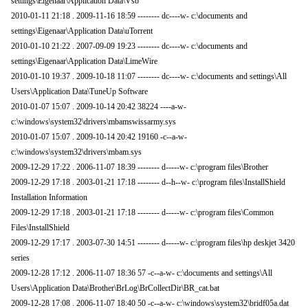
settings\Eigenaar\Application Data\Vso
2010-01-11 21:18 . 2009-11-16 18:59 -------- dc----w- c:\documents and
settings\Eigenaar\Application Data\uTorrent
2010-01-10 21:22 . 2007-09-09 19:23 -------- dc----w- c:\documents and
settings\Eigenaar\Application Data\LimeWire
2010-01-10 19:37 . 2009-10-18 11:07 -------- dc----w- c:\documents and settings\All
Users\Application Data\TuneUp Software
2010-01-07 15:07 . 2009-10-14 20:42 38224 ----a-w-
c:\windows\system32\drivers\mbamswissarmy.sys
2010-01-07 15:07 . 2009-10-14 20:42 19160 -c--a-w-
c:\windows\system32\drivers\mbam.sys
2009-12-29 17:22 . 2006-11-07 18:39 -------- d-----w- c:\program files\Brother
2009-12-29 17:18 . 2003-01-21 17:18 -------- d--h--w- c:\program files\InstallShield
Installation Information
2009-12-29 17:18 . 2003-01-21 17:18 -------- d-----w- c:\program files\Common
Files\InstallShield
2009-12-29 17:17 . 2003-07-30 14:51 -------- d-----w- c:\program files\hp deskjet 3420
series
2009-12-28 17:12 . 2006-11-07 18:36 57 -c--a-w- c:\documents and settings\All
Users\Application Data\Brother\BrLog\BrCollectDir\BR_cat.bat
2009-12-28 17:08 . 2006-11-07 18:40 50 -c--a-w- c:\windows\system32\bridf05a.dat