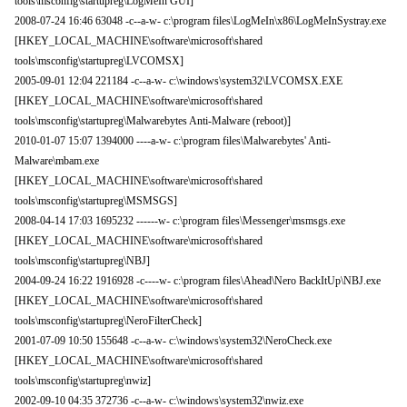
tools\msconfig\startupreg\LogMeIn GUI]
2008-07-24 16:46 63048 -c--a-w- c:\program files\LogMeIn\x86\LogMeInSystray.exe
[HKEY_LOCAL_MACHINE\software\microsoft\shared
tools\msconfig\startupreg\LVCOMSX]
2005-09-01 12:04 221184 -c--a-w- c:\windows\system32\LVCOMSX.EXE
[HKEY_LOCAL_MACHINE\software\microsoft\shared
tools\msconfig\startupreg\Malwarebytes Anti-Malware (reboot)]
2010-01-07 15:07 1394000 ----a-w- c:\program files\Malwarebytes' Anti-
Malware\mbam.exe
[HKEY_LOCAL_MACHINE\software\microsoft\shared
tools\msconfig\startupreg\MSMSGS]
2008-04-14 17:03 1695232 ------w- c:\program files\Messenger\msmsgs.exe
[HKEY_LOCAL_MACHINE\software\microsoft\shared
tools\msconfig\startupreg\NBJ]
2004-09-24 16:22 1916928 -c----w- c:\program files\Ahead\Nero BackItUp\NBJ.exe
[HKEY_LOCAL_MACHINE\software\microsoft\shared
tools\msconfig\startupreg\NeroFilterCheck]
2001-07-09 10:50 155648 -c--a-w- c:\windows\system32\NeroCheck.exe
[HKEY_LOCAL_MACHINE\software\microsoft\shared
tools\msconfig\startupreg\nwiz]
2002-09-10 04:35 372736 -c--a-w- c:\windows\system32\nwiz.exe