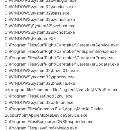
C:\WINDOWS\system32\winlogon.exe
C:\WINDOWS\system32\services.exe
C:\WINDOWS\system32\lsass.exe
C:\WINDOWS\system32\svchost.exe
C:\WINDOWS\System32\svchost.exe
C:\WINDOWS\system32\svchost.exe
C:\WINDOWS\Explorer.EXE
C:\Program Files\SurfRight\Caretaker\CaretakerService.exe
C:\Program Files\SurfRight\Caretaker\AntispamService.exe
C:\Program Files\SurfRight\Caretaker\CaretakerProxy.exe
C:\Program Files\SurfRight\Caretaker\CaretakerUpdater.exe
C:\WINDOWS\system32\brsvc01a.exe
C:\WINDOWS\system32\spoolsv.exe
C:\WINDOWS\system32\brss01a.exe
c:\program files\common files\logitech\lvmvfm\LVPrcSrv.exe
C:\Program Files\Eset\nod32kui.exe
C:\WINDOWS\system32\ctfmon.exe
C:\Program Files\Common Files\Apple\Mobile Device
Support\bin\AppleMobileDeviceService.exe
C:\Program Files\Bonjour\mDNSResponder.exe
C:\Program Files\Java\jre6\bin\jqs.exe