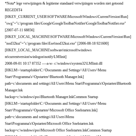
*Nota* lege verwijzingen & legitieme standaard verwijzingen worden niet getoond
REGEDIT4
[HKEY_CURRENT_USER\SOFTWARE\Microsoft\Windows\CurrentVersion\Run]
"swg"="c:\program files\Google\GoogleToolbarNotifier\GoogleToolbarNotifier.exe"
[2007-07-11 68856]
[HKEY_LOCAL_MACHINE\SOFTWARE\Microsoft\Windows\CurrentVersion\Run]
"nod32kui"="c:\program files\Eset\nod32kui.exe" [2006-08-18 921600]
[HKEY_LOCAL_MACHINE\software\microsoft\windows
nt\currentversion\winlogon\notify\LMIinit]
2008-09-01 10:17 87352 ----a-w- c:\windows\system32\LMIinit.dll
[HKLM\~\startupfolder\C:^Documents and Settings^All Users^Menu
Start^Programma's^Opstarten^Bluetooth Manager.lnk]
path=c:\documents and settings\All Users\Menu Start\Programma's\Opstarten\Bluetooth
Manager.lnk
backup=c:\windows\pss\Bluetooth Manager.lnkCommon Startup
[HKLM\~\startupfolder\C:^Documents and Settings^All Users^Menu
Start^Programma's^Opstarten^Microsoft Office Snelstarten.lnk]
path=c:\documents and settings\All Users\Menu
Start\Programma's\Opstarten\Microsoft Office Snelstarten.lnk
backup=c:\windows\pss\Microsoft Office Snelstarten.lnkCommon Startup