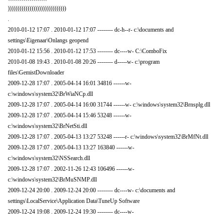
))))))))))))))))))))))))))))))
.
2010-01-12 17:07 . 2010-01-12 17:07 -------- dc-h--r- c:\documents and
settings\Eigenaar\Onlangs geopend
2010-01-12 15:56 . 2010-01-12 17:53 -------- dc----w- C:\ComboFix
2010-01-08 19:43 . 2010-01-08 20:26 -------- d-----w- c:\program
files\GemistDownloader
2009-12-28 17:07 . 2005-04-14 16:01 34816 ------w-
c:\windows\system32\BrWiaNCp.dll
2009-12-28 17:07 . 2005-04-14 16:00 31744 ------w- c:\windows\system32\Brnsplg.dll
2009-12-28 17:07 . 2005-04-14 15:46 53248 ------w-
c:\windows\system32\BrNetSti.dll
2009-12-28 17:07 . 2005-04-13 13:27 53248 ------r- c:\windows\system32\BrMfNt.dll
2009-12-28 17:07 . 2005-04-13 13:27 163840 ------w-
c:\windows\system32\NSSearch.dll
2009-12-28 17:07 . 2002-11-26 12:43 106496 ------w-
c:\windows\system32\BrMuSNMP.dll
2009-12-24 20:00 . 2009-12-24 20:00 -------- dc----w- c:\documents and
settings\LocalService\Application Data\TuneUp Software
2009-12-24 19:08 . 2009-12-24 19:30 -------- dc----w-