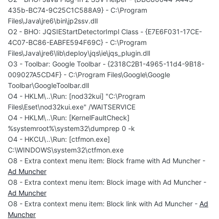
435b-BC74-9C25C1C588A9} - C:\Program
Files\Java\jre6\bin\jp2ssv.dll
O2 - BHO: JQSIEStartDetectorImpl Class - {E7E6F031-17CE-
4C07-BC86-EABFE594F69C} - C:\Program
Files\Java\jre6\lib\deploy\jqs\ie\jqs_plugin.dll
O3 - Toolbar: Google Toolbar - {2318C2B1-4965-11d4-9B18-
009027A5CD4F} - C:\Program Files\Google\Google
Toolbar\GoogleToolbar.dll
O4 - HKLM\..\Run: [nod32kui] "C:\Program
Files\Eset\nod32kui.exe" /WAITSERVICE
O4 - HKLM\..\Run: [KernelFaultCheck]
%systemroot%\system32\dumprep 0 -k
O4 - HKCU\..\Run: [ctfmon.exe]
C:\WINDOWS\system32\ctfmon.exe
O8 - Extra context menu item: Block frame with Ad Muncher -
Ad Muncher
O8 - Extra context menu item: Block image with Ad Muncher -
Ad Muncher
O8 - Extra context menu item: Block link with Ad Muncher -
Ad
Muncher