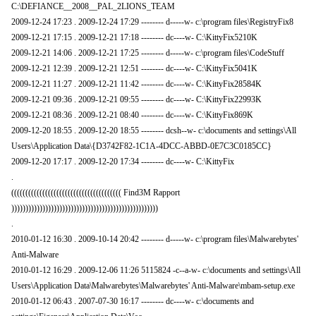
C:\DEFIANCE__2008__PAL_2LIONS_TEAM
2009-12-24 17:23 . 2009-12-24 17:29 -------- d-----w- c:\program files\RegistryFix8
2009-12-21 17:15 . 2009-12-21 17:18 -------- dc----w- C:\KittyFix5210K
2009-12-21 14:06 . 2009-12-21 17:25 -------- d-----w- c:\program files\CodeStuff
2009-12-21 12:39 . 2009-12-21 12:51 -------- dc----w- C:\KittyFix5041K
2009-12-21 11:27 . 2009-12-21 11:42 -------- dc----w- C:\KittyFix28584K
2009-12-21 09:36 . 2009-12-21 09:55 -------- dc----w- C:\KittyFix22993K
2009-12-21 08:36 . 2009-12-21 08:40 -------- dc----w- C:\KittyFix869K
2009-12-20 18:55 . 2009-12-20 18:55 -------- dcsh--w- c:\documents and settings\All
Users\Application Data\{D3742F82-1C1A-4DCC-ABBD-0E7C3C0185CC}
2009-12-20 17:17 . 2009-12-20 17:34 -------- dc----w- C:\KittyFix
.
((((((((((((((((((((((((((((((((((((((( Find3M Rapport
))))))))))))))))))))))))))))))))))))))))))))))))))))
.
2010-01-12 16:30 . 2009-10-14 20:42 -------- d-----w- c:\program files\Malwarebytes'
Anti-Malware
2010-01-12 16:29 . 2009-12-06 11:26 5115824 -c--a-w- c:\documents and settings\All
Users\Application Data\Malwarebytes\Malwarebytes' Anti-Malware\mbam-setup.exe
2010-01-12 06:43 . 2007-07-30 16:17 -------- dc----w- c:\documents and