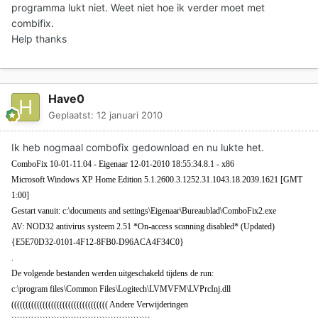
programma lukt niet. Weet niet hoe ik verder moet met
combifix.
Help thanks
Have0
Geplaatst:
12 januari 2010
Ik heb nogmaal combofix gedownload en nu lukte het.
ComboFix 10-01-11.04 - Eigenaar 12-01-2010 18:55:34.8.1 - x86
Microsoft Windows XP Home Edition 5.1.2600.3.1252.31.1043.18.2039.1621 [GMT
1:00]
Gestart vanuit: c:\documents and settings\Eigenaar\Bureaublad\ComboFix2.exe
AV: NOD32 antivirus systeem 2.51 *On-access scanning disabled* (Updated)
{E5E70D32-0101-4F12-8FB0-D96ACA4F34C0}
.
De volgende bestanden werden uitgeschakeld tijdens de run:
c:\program files\Common Files\Logitech\LVMVFM\LVPrcInj.dll
(((((((((((((((((((((((((((((((((( Andere Verwijderingen