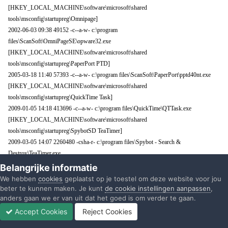
[HKEY_LOCAL_MACHINE\software\microsoft\shared
tools\msconfig\startupreg\Omnipage]
2002-06-03 09:38 49152 -c--a-w- c:\program
files\ScanSoft\OmniPageSE\opware32.exe
[HKEY_LOCAL_MACHINE\software\microsoft\shared
tools\msconfig\startupreg\PaperPort PTD]
2005-03-18 11:40 57393 -c--a-w- c:\program files\ScanSoft\PaperPort\pptd40nt.exe
[HKEY_LOCAL_MACHINE\software\microsoft\shared
tools\msconfig\startupreg\QuickTime Task]
2009-01-05 14:18 413696 -c--a-w- c:\program files\QuickTime\QTTask.exe
[HKEY_LOCAL_MACHINE\software\microsoft\shared
tools\msconfig\startupreg\SpybotSD TeaTimer]
2009-03-05 14:07 2260480 -csha-r- c:\program files\Spybot - Search &
Destroy\TeaTimer.exe
[HKEY_LOCAL_MACHINE\software\microsoft\shared
Belangrijke informatie
tools\msconfig\startupreg\StorageGuard]
We hebben
cookies
geplaatst op je toestel om deze website voor jou
2002-06-18 13:01 155648 -c--a-w- c:\program files\VERITAS Software\Update
beter te kunnen maken. Je kunt
de cookie instellingen aanpassen
,
anders gaan we er van uit dat het goed is om verder te gaan.
Manager\sgtray.exe
[HKEY_LOCAL_MACHINE\software\microsoft\shared
Accept Cookies
Reject Cookies
Forums
Ongelezen
Inloggen
Registreren
Meer
tools\msconfig\startupreg\SunJavaUpdateSched]