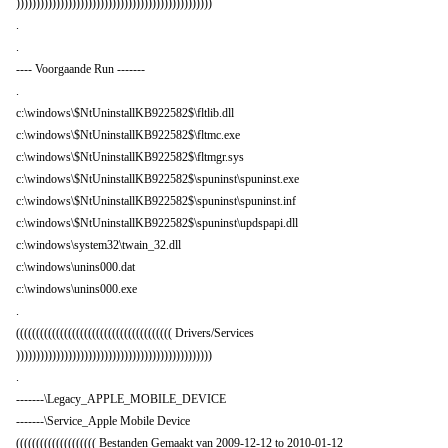
)))))))))))))))))))))))))))))))))))))))))))))))))
.
.
---- Voorgaande Run -------
.
c:\windows\$NtUninstallKB922582$\fltlib.dll
c:\windows\$NtUninstallKB922582$\fltmc.exe
c:\windows\$NtUninstallKB922582$\fltmgr.sys
c:\windows\$NtUninstallKB922582$\spuninst\spuninst.exe
c:\windows\$NtUninstallKB922582$\spuninst\spuninst.inf
c:\windows\$NtUninstallKB922582$\spuninst\updspapi.dll
c:\windows\system32\twain_32.dll
c:\windows\unins000.dat
c:\windows\unins000.exe
.
((((((((((((((((((((((((((((((((((((((( Drivers/Services
)))))))))))))))))))))))))))))))))))))))))))))))))
.
-------\Legacy_APPLE_MOBILE_DEVICE
-------\Service_Apple Mobile Device
(((((((((((((((((((( Bestanden Gemaakt van 2009-12-12 to 2010-01-12