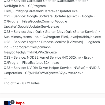
O23 - Service: Caretaker Updater (CaretakerUpdate) -
SurfRight B.V. - C:\Program
Files\SurfRight\Caretaker\CaretakerUpdater.exe
O23 - Service: Google Software Updater (gusvc) - Google -
C:\Program Files\Google\Common\Google
Updater\GoogleUpdaterService.exe
O23 - Service: Java Quick Starter (JavaQuickStarterService) -
Sun Microsystems, Inc. - C:\Program Files\Java\jre6\bin\jqs.exe
O23 - Service: Logitech Process Monitor (LVPrcSrv) - Logitech
Inc. - c:\program files\common
files\logitech\lvmvfm\LVPrcSrv.exe
O23 - Service: NOD32 Kernel Service (NOD32krn) - Eset -
C:\Program Files\Eset\nod32krn.exe
O23 - Service: NVIDIA Driver Helper Service (NVSvc) - NVIDIA
Corporation - C:\WINDOWS\System32\nvsvc32.exe
--
End of file - 8772 bytes
kape