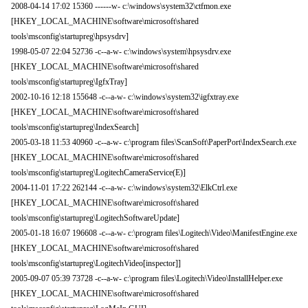
2008-04-14 17:02 15360 ------w- c:\windows\system32\ctfmon.exe
[HKEY_LOCAL_MACHINE\software\microsoft\shared
tools\msconfig\startupreg\hpsysdrv]
1998-05-07 22:04 52736 -c--a-w- c:\windows\system\hpsysdrv.exe
[HKEY_LOCAL_MACHINE\software\microsoft\shared
tools\msconfig\startupreg\IgfxTray]
2002-10-16 12:18 155648 -c--a-w- c:\windows\system32\igfxtray.exe
[HKEY_LOCAL_MACHINE\software\microsoft\shared
tools\msconfig\startupreg\IndexSearch]
2005-03-18 11:53 40960 -c--a-w- c:\program files\ScanSoft\PaperPort\IndexSearch.exe
[HKEY_LOCAL_MACHINE\software\microsoft\shared
tools\msconfig\startupreg\LogitechCameraService(E)]
2004-11-01 17:22 262144 -c--a-w- c:\windows\system32\ElkCtrl.exe
[HKEY_LOCAL_MACHINE\software\microsoft\shared
tools\msconfig\startupreg\LogitechSoftwareUpdate]
2005-01-18 16:07 196608 -c--a-w- c:\program files\Logitech\Video\ManifestEngine.exe
[HKEY_LOCAL_MACHINE\software\microsoft\shared
tools\msconfig\startupreg\LogitechVideo[inspector]]
2005-09-07 05:39 73728 -c--a-w- c:\program files\Logitech\Video\InstallHelper.exe
[HKEY_LOCAL_MACHINE\software\microsoft\shared