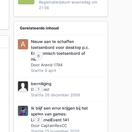
Registratiedatum
woensdag om
21:56
Gerelateerde inhoud
Nieuw aan te schaffen
toetsenbord voor desktop p.c.
Ergonomisch toetsenbord of
6
niet?
Door
Arend-1794
Startte
9 april
beveiliging
Door Gast
1
Startte
26 december 2009
Ik blijf een error krijgen bij het
spelen van games:
2
LiveKernelEvent 141
Door
CaptainRexCC
Startte
13 november 2020