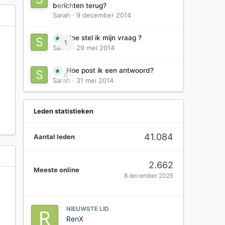
0
berichten terug?
Sarah
·
9 december 2014
Hoe stel ik mijn vraag ?
1
Sarah
·
29 mei 2014
Hoe post ik een antwoord?
0
Sarah
·
31 mei 2014
Leden statistieken
41.084
Aantal leden
2.662
Meeste online
8 december 2025
e
NIEUWSTE LID
RenX