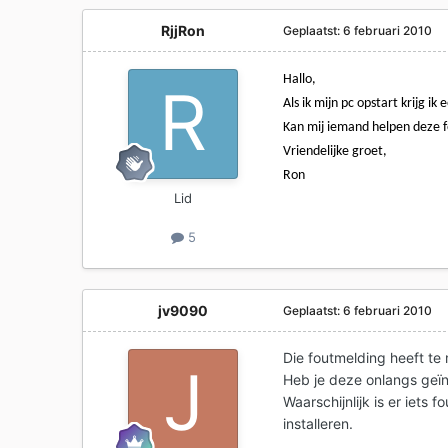
RjjRon
Geplaatst:
6 februari 2010
Hallo,
Als ik mijn pc opstart krijg i
Kan mij iemand helpen deze f
Vriendelijke groet,
Ron
Lid
5
jv9090
Geplaatst:
6 februari 2010
Die foutmelding heeft te
Heb je deze onlangs geïn
Waarschijnlijk is er iets 
installeren.