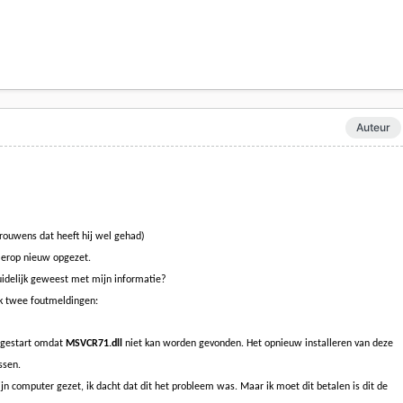
Auteur
rouwens dat heeft hij wel gehad)
k erop nieuw opgezet.
uidelijk geweest met mijn informatie?
 ik twee foutmeldingen:
 gestart omdat
MSVCR71.dll
niet kan worden gevonden. Het opnieuw installeren van deze
ssen.
jn computer gezet, ik dacht dat dit het probleem was. Maar ik moet dit betalen is dit de