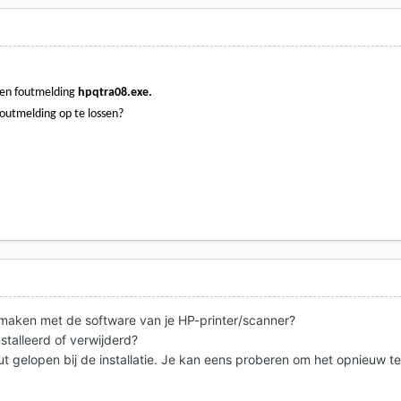
k een foutmelding
hpqtra08.exe.
outmelding op te lossen?
 maken met de software van je HP-printer/scanner?
stalleerd of verwijderd?
fout gelopen bij de installatie. Je kan eens proberen om het opnieuw t