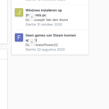
e
Windows installeren op
2dehands pc
1
Door
Joseph Van den Avont
Startte
31 oktober 2020
Geen games van Steam kunnen
spelen]
1
Door
FlowerPower22
Startte
22 augustus 2020