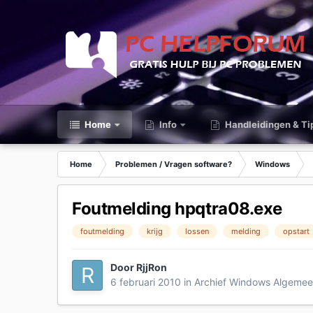
Home
Info
Handleidingen & Ti
Home
Problemen / Vragen software?
Windows
Foutmelding hpqtra08.exe
foutmelding
krijg
lossen
melding
opstart
Door
RjjRon
6 februari 2010
in
Archief Windows Algeme