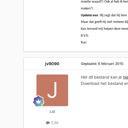
moeite waard?) Ook al heb ik hem
maken?)
Updater.exe.
Hij zegt dat hij hem 
Maar dat geeft hij niet meteen bij
Kan iemand mij helpen deze twee
B.V.D.
Ron
jv9090
Geplaatst:
6 februari 2010
Het dll bestand kan je
hi
Download het bestand en
Lid
3,6k