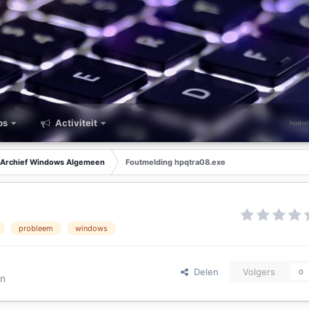
ps
Activiteit
Archief Windows Algemeen
Foutmelding hpqtra08.exe
probleem
windows
Delen
Volgers
0
en