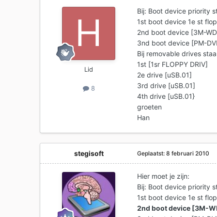
Bij: Boot device priority s
1st boot device 1e st flo
2nd boot device [3M-
3nd boot device [PM-DV
Bij removable drives staa
1st [1sr FLOPPY DRIV]
Lid
2e drive [uSB.01]
3rd drive [uSB.01]
8
4th drive [uSB.01}
groeten
Han
stegisoft
Geplaatst:
8 februari 2010
Hier moet je zijn:
Bij: Boot device priority s
1st boot device 1e st flo
2nd boot device [3M