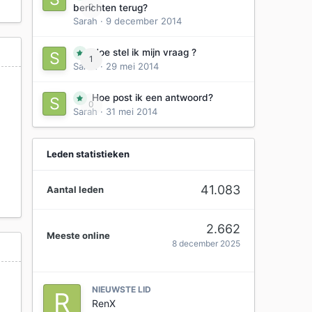
0
berichten terug?
Sarah
·
9 december 2014
Hoe stel ik mijn vraag ?
1
Sarah
·
29 mei 2014
Hoe post ik een antwoord?
0
Sarah
·
31 mei 2014
Leden statistieken
41.083
Aantal leden
2.662
Meeste online
8 december 2025
NIEUWSTE LID
RenX