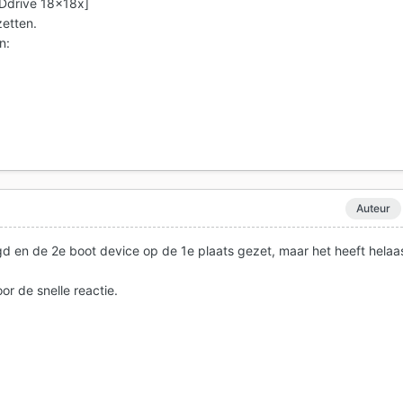
Ddrive 18x18x]
zetten.
n:
Auteur
gd en de 2e boot device op de 1e plaats gezet, maar het heeft helaa
or de snelle reactie.