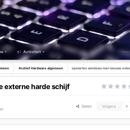
ps
Activiteit
emeen
Archief Hardware algemeen
opstarten windows met nieuwe exter
 externe harde schijf
Delen
Volgers
0
en