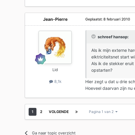
Jean-Pierre
Geplaatst:
8 februari 2010
schreef hansop:
Als ik mijn externe ha
elktriciteitsnet start 
Als ik de stekker erui
Lid
opstarten?
Hier zegt u dat u drie sch
8,1k
Hoeveel daarvan zijn nu 
1
2
VOLGENDE
Pagina 1 van 2
Ga naar topic overzicht