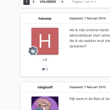
1
2
VOLGENDE
Pagina 1 van 2
hansop
Geplaatst:
7 februari 2010
Als ik mijn externe harde
elktriciteitsnet start win
Als ik de stekker eruit t
opstarten?
Lid
8
stegisoft
Geplaatst:
7 februari 2010
Kijk eens in de Bios of de