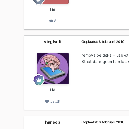
Lid
8
stegisoft
Geplaatst:
8 februari 2010
removalbe dsks = usb-stic
Staat daar geen harddis
Lid
32,3k
hansop
Geplaatst:
8 februari 2010