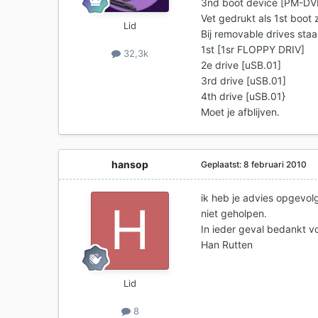
3nd boot device [PM-DV
Vet gedrukt als 1st boot 
Lid
Bij removable drives staa
1st [1sr FLOPPY DRIV]
32,3k
2e drive [uSB.01]
3rd drive [uSB.01]
4th drive [uSB.01}
Moet je afblijven.
hansop
Geplaatst:
8 februari 2010
ik heb je advies opgevol
niet geholpen.
In ieder geval bedankt vo
Han Rutten
Lid
8