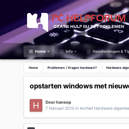
Home
Info
Handleidingen & Ti
Home
Problemen / Vragen hardware?
Hardware alg
opstarten windows met nieuwe
Door
hansop
7 februari 2010
in
Archief Hardware algeme