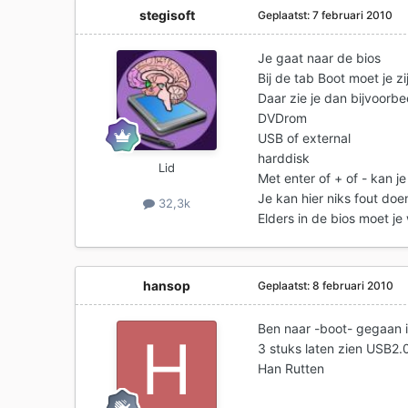
stegisoft
Geplaatst:
7 februari 2010
Je gaat naar de bios
Bij de tab Boot moet je zi
Daar zie je dan bijvoorbe
DVDrom
USB of external
harddisk
Lid
Met enter of + of - kan j
Je kan hier niks fout doe
32,3k
Elders in de bios moet je 
hansop
Geplaatst:
8 februari 2010
Ben naar -boot- gegaan 
3 stuks laten zien USB2.0
Han Rutten