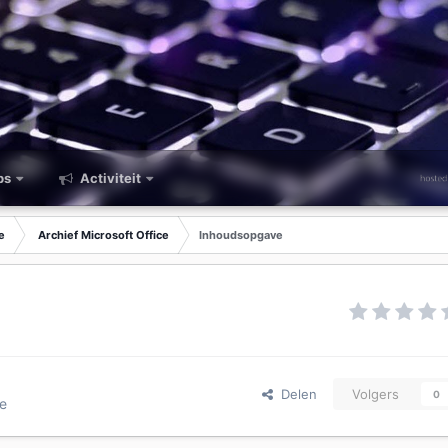
ps
Activiteit
e
Archief Microsoft Office
Inhoudsopgave
Delen
Volgers
0
ce