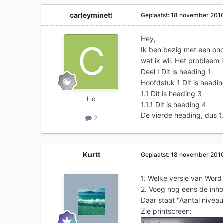
carleyminett
Geplaatst:
18 november 201
Hey,
Ik ben bezig met een on
wat ik wil. Het probleem 
Deel I Dit is heading 1
Hoofdstuk 1 Dit is headin
1.1 Dit is heading 3
Lid
1.1.1 Dit is heading 4
De vierde heading, dus 1.
2
Kurtt
Geplaatst:
18 november 201
1. Welke versie van Word
2. Voeg nog eens de inho
Daar staat "Aantal niveaus
Zie printscreen: