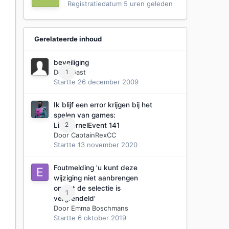
Registratiedatum
5 uren geleden
Gerelateerde inhoud
beveiliging
Door Gast
1
Startte
26 december 2009
Ik blijf een error krijgen bij het
spelen van games:
2
LiveKernelEvent 141
Door
CaptainRexCC
Startte
13 november 2020
Foutmelding 'u kunt deze
wijziging niet aanbrengen
omdat de selectie is
1
vergrendeld'
Door
Emma Boschmans
Startte
6 oktober 2019