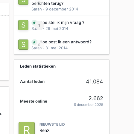
0
berichten terug?
Sarah
·
9 december 2014
Hoe stel ik mijn vraag ?
1
Sarah
·
29 mei 2014
Hoe post ik een antwoord?
0
Sarah
·
31 mei 2014
Leden statistieken
41.084
Aantal leden
2.662
Meeste online
8 december 2025
n.
NIEUWSTE LID
RenX