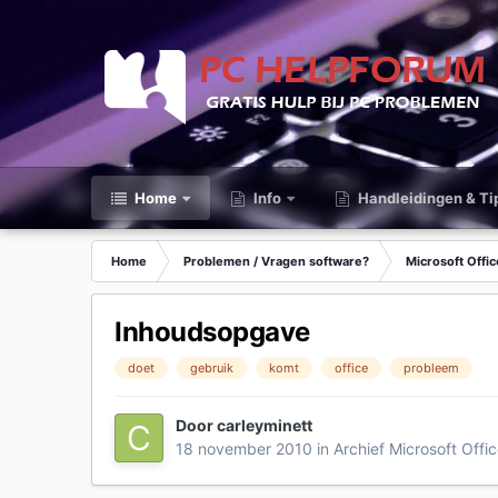
Home
Info
Handleidingen & Ti
Home
Problemen / Vragen software?
Microsoft Offic
Inhoudsopgave
doet
gebruik
komt
office
probleem
Door
carleyminett
18 november 2010
in
Archief Microsoft Offi