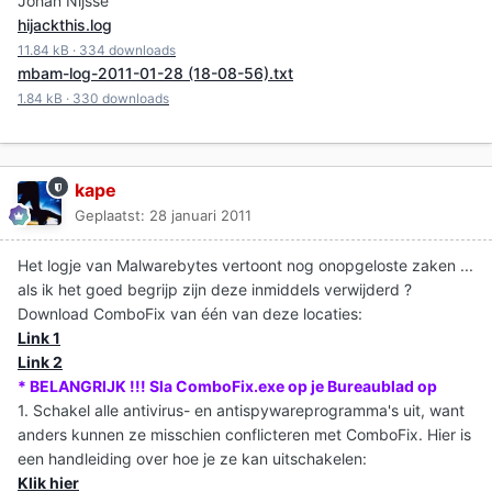
Johan Nijsse
hijackthis.log
11.84 kB
·
334 downloads
mbam-log-2011-01-28 (18-08-56).txt
1.84 kB
·
330 downloads
kape
Geplaatst:
28 januari 2011
Het logje van Malwarebytes vertoont nog onopgeloste zaken ...
als ik het goed begrijp zijn deze inmiddels verwijderd ?
Download ComboFix van één van deze locaties:
Link 1
Link 2
* BELANGRIJK !!! Sla ComboFix.exe op je Bureaublad op
1. Schakel alle antivirus- en antispywareprogramma's uit, want
anders kunnen ze misschien conflicteren met ComboFix. Hier is
een handleiding over hoe je ze kan uitschakelen:
Klik hier