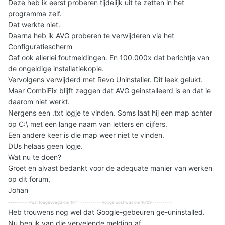
Deze heb ik eerst proberen tijdelijk uit te zetten in het
programma zelf.
Dat werkte niet.
Daarna heb ik AVG proberen te verwijderen via het
Configuratiescherm
Gaf ook allerlei foutmeldingen. En 100.000x dat berichtje van
de ongeldige installatiekopie.
Vervolgens verwijderd met Revo Uninstaller. Dit leek gelukt.
Maar CombiFix blijft zeggen dat AVG geinstalleerd is en dat ie
daarom niet werkt.
Nergens een .txt logje te vinden. Soms laat hij een map achter
op C:\ met een lange naam van letters en cijfers.
Een andere keer is die map weer niet te vinden.
DUs helaas geen logje.
Wat nu te doen?
Groet en alvast bedankt voor de adequate manier van werken
op dit forum,
Johan
---------- Post toegevoegd om 10:11 ---------- Vorige post was om 10:09 ----------
Heb trouwens nog wel dat Google-gebeuren ge-uninstalled.
Nu ben ik van die vervelende melding af.