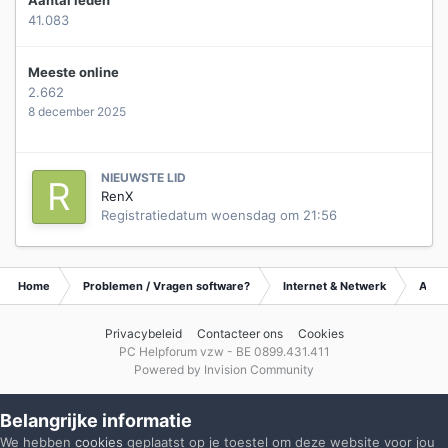
41.083
Meeste online
2.662
8 december 2025
NIEUWSTE LID
RenX
Registratiedatum
woensdag om 21:56
Home
Problemen / Vragen software?
Internet & Netwerk
Archi
Privacybeleid
Contacteer ons
Cookies
PC Helpforum vzw - BE 0899.431.411
Powered by Invision Community
Belangrijke informatie
We hebben
cookies
geplaatst op je toestel om deze website voor jou