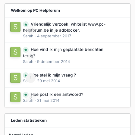
Welkom op PC Helpforum
Vriendelijk verzoek: whitelist www.pc-
0
helpforum.be in je adblocker.
Sarah
·
4 september 2017
Hoe vind ik mijn geplaatste berichten
0
terug?
Sarah
·
9 december 2014
Hoe stel ik mijn vraag ?
1
Sarah
·
29 mei 2014
Hoe post ik een antwoord?
0
Sarah
·
31 mei 2014
Leden statistieken
Aantal leden