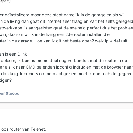
epast)
er geïnstalleerd maar deze staat namelijk in de garage en als wij
in de living dan gaat dit internet zeer traag en valt het zelfs geregel
etwerkkabel is aangesloten gaat de snelheid perfect dus het proble
fi, daarom wil ik in de living een 2de router instellen die
er in de garage. Hoe kan ik dit het beste doen? welk ip + default
len is een Dlink
robleem, ik ben nu momenteel nog verbonden met de router in de
ar als ik naar CMD ga endan ipconfig indruk en met de browser naar
 dan krijg ik er niets op, normaal gezien moet ik dan toch de gegeve
zigen?
or Stoops
dloos router van Telenet.