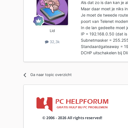
Als dat zo is dan kan je a
Maar daar moet je niks in
Je moet de tweede router
poort van Telenet mode
In de lan gedeelte moet j
Lid
IP = 192.168.0.50 (dat i
Subnetmasker = 255.25
32,3k
Standaardgateaway = 192
DCHP uitschakelen bij Dl
Ga naar topic overzicht