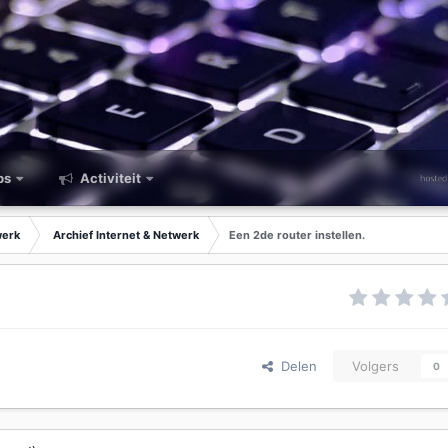
ps
Activiteit
werk
Archief Internet & Netwerk
Een 2de router instellen.
Delen
Volgers
0