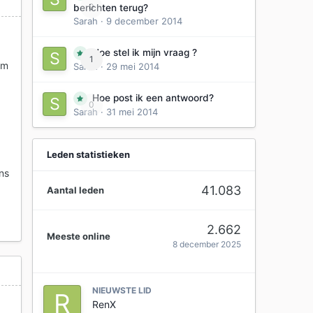
0
berichten terug?
Sarah
·
9 december 2014
d
Hoe stel ik mijn vraag ?
1
em
Sarah
·
29 mei 2014
Hoe post ik een antwoord?
0
Sarah
·
31 mei 2014
Leden statistieken
ns
41.083
Aantal leden
2.662
Meeste online
8 december 2025
NIEUWSTE LID
RenX