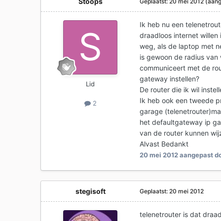
Stoops
Geplaatst:
20 mei 2012
(aang
Ik heb nu een telenetrout
draadloos internet willen 
weg, als de laptop met n
is gewoon de radius van wi
communiceert met de rout
gateway instellen?
Lid
De router die ik wil instel
Ik heb ook een tweede p
2
garage (telenetrouter)ma
het defaultgateway ip ga
van de router kunnen wij
Alvast Bedankt
20 mei 2012
aangepast do
stegisoft
Geplaatst:
20 mei 2012
telenetrouter is dat draa