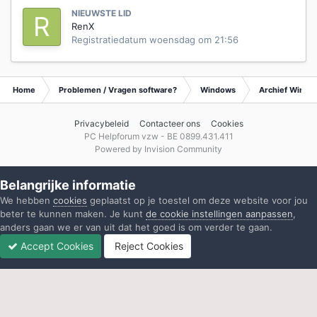
NIEUWSTE LID
RenX
Registratiedatum
woensdag om 21:56
Home
Problemen / Vragen software?
Windows
Archief Wind
Privacybeleid
Contacteer ons
Cookies
PC Helpforum vzw - BE 0899.431.411
Powered by Invision Community
Belangrijke informatie
We hebben
cookies
geplaatst op je toestel om deze website voor jou
beter te kunnen maken. Je kunt
de cookie instellingen aanpassen
,
anders gaan we er van uit dat het goed is om verder te gaan.
Accept Cookies
Reject Cookies
Forums
Ongelezen
Inloggen
Registreren
Meer