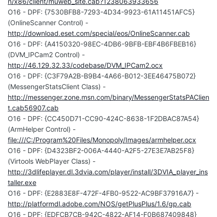
n/x86/client/muweb_site.cab?1238063933656
O16 - DPF: {7530BFB8-7293-4D34-9923-61A11451AFC5}
(OnlineScanner Control) -
http://download.eset.com/special/eos/OnlineScanner.cab
O16 - DPF: {A4150320-98EC-4DB6-9BFB-EBF4B6FBEB16}
(DVM_IPCam2 Control) -
http://46.129.32.33/codebase/DVM_IPCam2.ocx
O16 - DPF: {C3F79A2B-B9B4-4A66-B012-3EE46475B072}
(MessengerStatsClient Class) -
http://messenger.zone.msn.com/binary/MessengerStatsPAClien
t.cab56907.cab
O16 - DPF: {CC450D71-CC90-424C-8638-1F2DBAC87A54}
(ArmHelper Control) -
file:///C:/Program%20Files/Monopoly/Images/armhelper.ocx
O16 - DPF: {D4323BF2-006A-4440-A2F5-27E3E7AB25F8}
(Virtools WebPlayer Class) -
http://3dlifeplayer.dl.3dvia.com/player/install/3DVIA_player_ins
taller.exe
O16 - DPF: {E2883E8F-472F-4FB0-9522-AC9BF37916A7} -
http://platformdl.adobe.com/NOS/getPlusPlus/1.6/gp.cab
O16 - DPF: {EDFCB7CB-942C-4822-AF14-F0B687409848}