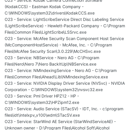
O23 - Service: Kodak Camera Connection Software
(KodakCCS) - Eastman Kodak Company -
C:\WINDOWS\system32\drivers\KodakCCS.exe
O23 - Service: LightScribeService Direct Disc Labeling Service
(LightScribeService) - Hewlett-Packard Company - C:\Program
Files\Common Files\LightScribe\LSSrvc.exe
O23 - Service: McAfee Security Scan Component Host Service
(McComponentHostService) - McAfee, Inc. - C:\Program
Files\McAfee Security Scan\3.0.229\McCHSvc.exe
O23 - Service: NBService - Nero AG - C:\Program
Files\Nero\Nero 7\Nero BackItUp\NBService.exe
O23 - Service: NMIndexingService - Nero AG - C:\Program
Files\Common Files\Ahead\Lib\NMIndexingService.exe
O23 - Service: NVIDIA Display Driver Service (NVSvc) - NVIDIA
Corporation - C:\WINDOWS\system32\nvsvc32.exe
O23 - Service: Pml Driver HPZ12 - HP -
C:\WINDOWS\system32\HPZipm12.exe
O23 - Service: Audio Service (STacSV) - IDT, Inc. - c:\program
files\idt\intelxpv_v100\wdm\STacSV.exe
O23 - Service: StarWind AE Service (StarWindServiceAE) -
Unknown owner - D:\Program Files\Alcohol Soft\Alcohol