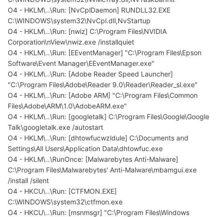
O4 - HKLM\..\Run: [NvCplDaemon] RUNDLL32.EXE
C:\WINDOWS\system32\NvCpl.dll,NvStartup
O4 - HKLM\..\Run: [nwiz] C:\Program Files\NVIDIA
Corporation\nView\nwiz.exe /installquiet
O4 - HKLM\..\Run: [EEventManager] "C:\Program Files\Epson
Software\Event Manager\EEventManager.exe"
O4 - HKLM\..\Run: [Adobe Reader Speed Launcher]
"C:\Program Files\Adobe\Reader 9.0\Reader\Reader_sl.exe"
O4 - HKLM\..\Run: [Adobe ARM] "C:\Program Files\Common
Files\Adobe\ARM\1.0\AdobeARM.exe"
O4 - HKLM\..\Run: [googletalk] C:\Program Files\Google\Google
Talk\googletalk.exe /autostart
O4 - HKLM\..\Run: [dhtowfucwzldule] C:\Documents and
Settings\All Users\Application Data\dhtowfuc.exe
O4 - HKLM\..\RunOnce: [Malwarebytes Anti-Malware]
C:\Program Files\Malwarebytes' Anti-Malware\mbamgui.exe
/install /silent
O4 - HKCU\..\Run: [CTFMON.EXE]
C:\WINDOWS\system32\ctfmon.exe
O4 - HKCU\..\Run: [msnmsgr] "C:\Program Files\Windows