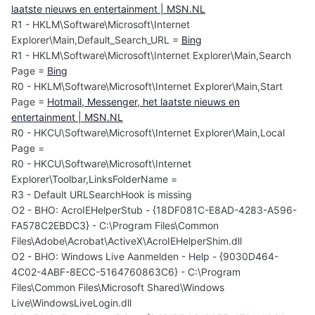
laatste nieuws en entertainment | MSN.NL
R1 - HKLM\Software\Microsoft\Internet
Explorer\Main,Default_Search_URL =
Bing
R1 - HKLM\Software\Microsoft\Internet Explorer\Main,Search
Page =
Bing
R0 - HKLM\Software\Microsoft\Internet Explorer\Main,Start
Page =
Hotmail, Messenger, het laatste nieuws en
entertainment | MSN.NL
R0 - HKCU\Software\Microsoft\Internet Explorer\Main,Local
Page =
R0 - HKCU\Software\Microsoft\Internet
Explorer\Toolbar,LinksFolderName =
R3 - Default URLSearchHook is missing
O2 - BHO: AcroIEHelperStub - {18DF081C-E8AD-4283-A596-
FA578C2EBDC3} - C:\Program Files\Common
Files\Adobe\Acrobat\ActiveX\AcroIEHelperShim.dll
O2 - BHO: Windows Live Aanmelden - Help - {9030D464-
4C02-4ABF-8ECC-5164760863C6} - C:\Program
Files\Common Files\Microsoft Shared\Windows
Live\WindowsLiveLogin.dll