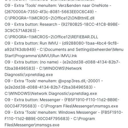
O9 - Extra 'Tools' menuitem: Verz&enden naar OneNote -
{2670000A-7350-4f3c-8081-5663EE0C6C49} -
C:\PROGRA~1\MICROS~2\Office12\ONBttnIE.dll
O9 - Extra button: Research - {92780B25-18CC-41C8-B9BE-
3C9C571A8263} -
C:\PROGRA~1\MICROS~2\Office12\REFIEBAR.DLL
O9 - Extra button: Run IMVU - {d9288080-1baa-4bc4-9cf8-
a92d743db949} - C:\Documents and Settings\beheerder\Menu
Start\Programma's\IMVU\Run IMVU.lnk
O9 - Extra button: (no name) - {e2e2dd38-d088-4134-82b7-
f2ba38496583} - C:\WINDOWS\Network
Diagnostic\xpnetdiag.exe
O9 - Extra 'Tools' menuitem: @xpsp3res.dll,-20001 -
{e2e2dd38-d088-4134-82b7-f2ba38496583} -
C:\WINDOWS\Network Diagnostic\xpnetdiag.exe
O9 - Extra button: Messenger - {FB5F1910-F110-11d2-BB9E-
00C04F795683} - C:\Program Files\Messenger\msmsgs.exe
O9 - Extra 'Tools' menuitem: Windows Messenger - {FB5F1910-
F110-11d2-BB9E-00C04F795683} - C:\Program
Files\Messenger\msmsgs.exe