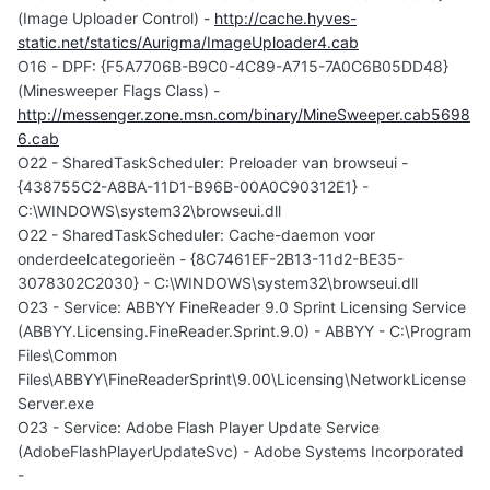
(Image Uploader Control) -
http://cache.hyves-
static.net/statics/Aurigma/ImageUploader4.cab
O16 - DPF: {F5A7706B-B9C0-4C89-A715-7A0C6B05DD48}
(Minesweeper Flags Class) -
http://messenger.zone.msn.com/binary/MineSweeper.cab5698
6.cab
O22 - SharedTaskScheduler: Preloader van browseui -
{438755C2-A8BA-11D1-B96B-00A0C90312E1} -
C:\WINDOWS\system32\browseui.dll
O22 - SharedTaskScheduler: Cache-daemon voor
onderdeelcategorieën - {8C7461EF-2B13-11d2-BE35-
3078302C2030} - C:\WINDOWS\system32\browseui.dll
O23 - Service: ABBYY FineReader 9.0 Sprint Licensing Service
(ABBYY.Licensing.FineReader.Sprint.9.0) - ABBYY - C:\Program
Files\Common
Files\ABBYY\FineReaderSprint\9.00\Licensing\NetworkLicense
Server.exe
O23 - Service: Adobe Flash Player Update Service
(AdobeFlashPlayerUpdateSvc) - Adobe Systems Incorporated
-