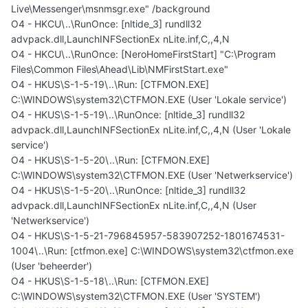
Live\Messenger\msnmsgr.exe" /background
O4 - HKCU\..\RunOnce: [nltide_3] rundll32
advpack.dll,LaunchINFSectionEx nLite.inf,C,,4,N
O4 - HKCU\..\RunOnce: [NeroHomeFirstStart] "C:\Program
Files\Common Files\Ahead\Lib\NMFirstStart.exe"
O4 - HKUS\S-1-5-19\..\Run: [CTFMON.EXE]
C:\WINDOWS\system32\CTFMON.EXE (User 'Lokale service')
O4 - HKUS\S-1-5-19\..\RunOnce: [nltide_3] rundll32
advpack.dll,LaunchINFSectionEx nLite.inf,C,,4,N (User 'Lokale
service')
O4 - HKUS\S-1-5-20\..\Run: [CTFMON.EXE]
C:\WINDOWS\system32\CTFMON.EXE (User 'Netwerkservice')
O4 - HKUS\S-1-5-20\..\RunOnce: [nltide_3] rundll32
advpack.dll,LaunchINFSectionEx nLite.inf,C,,4,N (User
'Netwerkservice')
O4 - HKUS\S-1-5-21-796845957-583907252-1801674531-
1004\..\Run: [ctfmon.exe] C:\WINDOWS\system32\ctfmon.exe
(User 'beheerder')
O4 - HKUS\S-1-5-18\..\Run: [CTFMON.EXE]
C:\WINDOWS\system32\CTFMON.EXE (User 'SYSTEM')