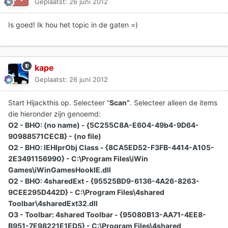
Geplaatst:
26 juni 2012
Is goed! Ik hou het topic in de gaten =)
kape
Geplaatst:
26 juni 2012
Start Hijackthis op. Selecteer “
Scan”
. Selecteer alleen de items
die hieronder zijn genoemd:
O2 - BHO: (no name) - {5C255C8A-E604-49b4-9D64-
90988571CECB} - (no file)
O2 - BHO: IEHlprObj Class - {8CA5ED52-F3FB-4414-A105-
2E3491156990} - C:\Program Files\iWin
Games\iWinGamesHookIE.dll
O2 - BHO: 4sharedExt - {95525BD9-6136-4A26-8263-
9CEE295D442D} - C:\Program Files\4shared
Toolbar\4sharedExt32.dll
O3 - Toolbar: 4shared Toolbar - {95080B13-AA71-4EE8-
B951-7E98221E1ED5} - C:\Program Files\4shared