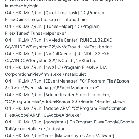
launchedbylogin
O4 - HKLM\..\Run: [QuickTime Task] "D:\Program
Files\QuickTime\qttask.exe" -atboottime
O4 - HKLM\..\Run: [iTunesHelper] "D:\Program
Files\iTunes\iTunesHelper.exe"
O4 - HKLM\..\Run: [NvMediaCenter] RUNDLL32.EXE
C:\WINDOWS\system32\NvMcTray.dll,NvTaskbarInit
O4 - HKLM\..\Run: [NvCplDaemon] RUNDLL32.EXE
C:\WINDOWS\system32\NvCpl.dll,NvStartup
O4 - HKLM\..\Run: [nwiz] C:\Program Files\NVIDIA
Corporation\nView\nwiz.exe /installquiet
O4 - HKLM\..\Run: [EEventManager] "C:\Program Files\Epson
Software\Event Manager\EEventManager.exe"
O4 - HKLM\..\Run: [Adobe Reader Speed Launcher]
"C:\Program Files\Adobe\Reader 9.0\Reader\Reader_sl.exe"
O4 - HKLM\..\Run: [Adobe ARM] "C:\Program Files\Common
Files\Adobe\ARM\1.0\AdobeARM.exe"
O4 - HKLM\..\Run: [googletalk] C:\Program Files\Google\Google
Talk\googletalk.exe /autostart
O4 - HKLM\..\RunOnce: [Malwarebytes Anti-Malware]