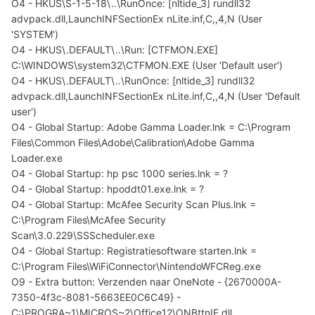
O4 - HKUS\S-1-5-18\..\RunOnce: [nltide_3] rundll32
advpack.dll,LaunchINFSectionEx nLite.inf,C,,4,N (User
'SYSTEM')
O4 - HKUS\.DEFAULT\..\Run: [CTFMON.EXE]
C:\WINDOWS\system32\CTFMON.EXE (User 'Default user')
O4 - HKUS\.DEFAULT\..\RunOnce: [nltide_3] rundll32
advpack.dll,LaunchINFSectionEx nLite.inf,C,,4,N (User 'Default
user')
O4 - Global Startup: Adobe Gamma Loader.lnk = C:\Program
Files\Common Files\Adobe\Calibration\Adobe Gamma
Loader.exe
O4 - Global Startup: hp psc 1000 series.lnk = ?
O4 - Global Startup: hpoddt01.exe.lnk = ?
O4 - Global Startup: McAfee Security Scan Plus.lnk =
C:\Program Files\McAfee Security
Scan\3.0.229\SSScheduler.exe
O4 - Global Startup: Registratiesoftware starten.lnk =
C:\Program Files\WiFiConnector\NintendoWFCReg.exe
O9 - Extra button: Verzenden naar OneNote - {2670000A-
7350-4f3c-8081-5663EE0C6C49} -
C:\PROGRA~1\MICROS~2\Office12\ONBttnIE.dll