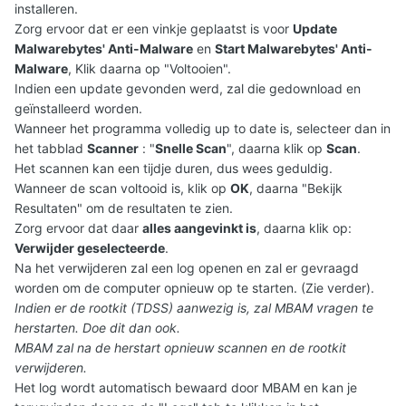
installeren.
Zorg ervoor dat er een vinkje geplaatst is voor
Update
Malwarebytes' Anti-Malware
en
Start Malwarebytes' Anti-
Malware
, Klik daarna op "Voltooien".
Indien een update gevonden werd, zal die gedownload en
geïnstalleerd worden.
Wanneer het programma volledig up to date is, selecteer dan in
het tabblad
Scanner
: "
Snelle Scan
", daarna klik op
Scan
.
Het scannen kan een tijdje duren, dus wees geduldig.
Wanneer de scan voltooid is, klik op
OK
, daarna "Bekijk
Resultaten" om de resultaten te zien.
Zorg ervoor dat daar
alles aangevinkt is
, daarna klik op:
Verwijder geselecteerde
.
Na het verwijderen zal een log openen en zal er gevraagd
worden om de computer opnieuw op te starten. (Zie verder).
Indien er de rootkit (TDSS) aanwezig is, zal MBAM vragen te
herstarten. Doe dit dan ook.
MBAM zal na de herstart opnieuw scannen en de rootkit
verwijderen.
Het log wordt automatisch bewaard door MBAM en kan je