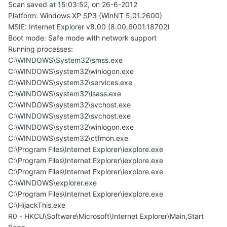
Scan saved at 15:03:52, on 26-6-2012
Platform: Windows XP SP3 (WinNT 5.01.2600)
MSIE: Internet Explorer v8.00 (8.00.6001.18702)
Boot mode: Safe mode with network support
Running processes:
C:\WINDOWS\System32\smss.exe
C:\WINDOWS\system32\winlogon.exe
C:\WINDOWS\system32\services.exe
C:\WINDOWS\system32\lsass.exe
C:\WINDOWS\system32\svchost.exe
C:\WINDOWS\system32\svchost.exe
C:\WINDOWS\system32\winlogon.exe
C:\WINDOWS\system32\ctfmon.exe
C:\Program Files\Internet Explorer\iexplore.exe
C:\Program Files\Internet Explorer\iexplore.exe
C:\Program Files\Internet Explorer\iexplore.exe
C:\WINDOWS\explorer.exe
C:\Program Files\Internet Explorer\iexplore.exe
C:\HijackThis.exe
R0 - HKCU\Software\Microsoft\Internet Explorer\Main,Start