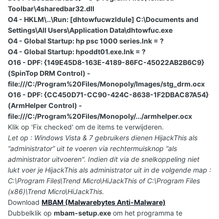
Toolbar\4sharedbar32.dll
O4 - HKLM\..\Run: [dhtowfucwzldule] C:\Documents and
Settings\All Users\Application Data\dhtowfuc.exe
O4 - Global Startup: hp psc 1000 series.lnk = ?
O4 - Global Startup: hpoddt01.exe.lnk = ?
O16 - DPF: {149E45D8-163E-4189-86FC-45022AB2B6C9}
(SpinTop DRM Control) -
file:///C:/Program%20Files/Monopoly/Images/stg_drm.ocx
O16 - DPF: {CC450D71-CC90-424C-8638-1F2DBAC87A54}
(ArmHelper Control) -
file:///C:/Program%20Files/Monopoly/.../armhelper.ocx
Klik op 'Fix checked' om de items te verwijderen.
Let op : Windows Vista & 7 gebruikers dienen HijackThis als
“administrator” uit te voeren via rechtermuisknop “als
administrator uitvoeren". Indien dit via de snelkoppeling niet
lukt voer je HijackThis als administrator uit in de volgende map :
C:\Program Files\Trend Micro\HiJackThis of C:\Program Files
(x86)\Trend Micro\HiJackThis.
Download
MBAM (Malwarebytes Anti-Malware)
Dubbelklik op
mbam-setup.exe
om het programma te