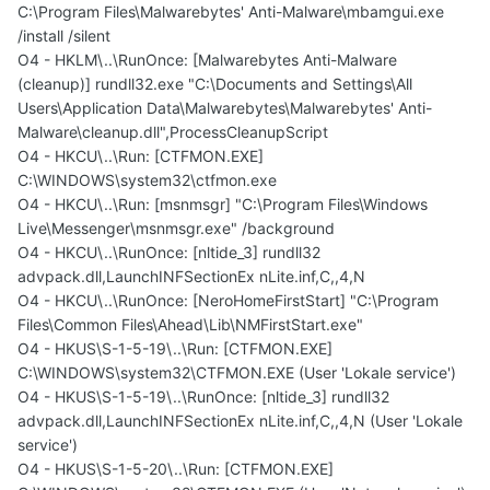
C:\Program Files\Malwarebytes' Anti-Malware\mbamgui.exe
/install /silent
O4 - HKLM\..\RunOnce: [Malwarebytes Anti-Malware
(cleanup)] rundll32.exe "C:\Documents and Settings\All
Users\Application Data\Malwarebytes\Malwarebytes' Anti-
Malware\cleanup.dll",ProcessCleanupScript
O4 - HKCU\..\Run: [CTFMON.EXE]
C:\WINDOWS\system32\ctfmon.exe
O4 - HKCU\..\Run: [msnmsgr] "C:\Program Files\Windows
Live\Messenger\msnmsgr.exe" /background
O4 - HKCU\..\RunOnce: [nltide_3] rundll32
advpack.dll,LaunchINFSectionEx nLite.inf,C,,4,N
O4 - HKCU\..\RunOnce: [NeroHomeFirstStart] "C:\Program
Files\Common Files\Ahead\Lib\NMFirstStart.exe"
O4 - HKUS\S-1-5-19\..\Run: [CTFMON.EXE]
C:\WINDOWS\system32\CTFMON.EXE (User 'Lokale service')
O4 - HKUS\S-1-5-19\..\RunOnce: [nltide_3] rundll32
advpack.dll,LaunchINFSectionEx nLite.inf,C,,4,N (User 'Lokale
service')
O4 - HKUS\S-1-5-20\..\Run: [CTFMON.EXE]