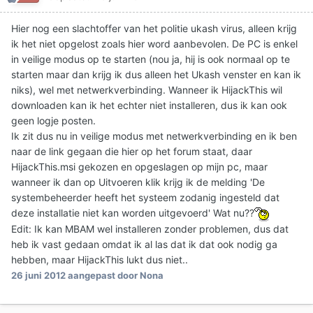
Hier nog een slachtoffer van het politie ukash virus, alleen krijg
ik het niet opgelost zoals hier word aanbevolen. De PC is enkel
in veilige modus op te starten (nou ja, hij is ook normaal op te
starten maar dan krijg ik dus alleen het Ukash venster en kan ik
niks), wel met netwerkverbinding. Wanneer ik HijackThis wil
downloaden kan ik het echter niet installeren, dus ik kan ook
geen logje posten.
Ik zit dus nu in veilige modus met netwerkverbinding en ik ben
naar de link gegaan die hier op het forum staat, daar
HijackThis.msi gekozen en opgeslagen op mijn pc, maar
wanneer ik dan op Uitvoeren klik krijg ik de melding 'De
systembeheerder heeft het systeem zodanig ingesteld dat
deze installatie niet kan worden uitgevoerd' Wat nu??
Edit: Ik kan MBAM wel installeren zonder problemen, dus dat
heb ik vast gedaan omdat ik al las dat ik dat ook nodig ga
hebben, maar HijackThis lukt dus niet..
26 juni 2012
aangepast door Nona