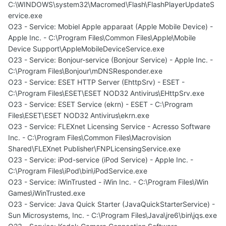
C:\WINDOWS\system32\Macromed\Flash\FlashPlayerUpdateS
ervice.exe
O23 - Service: Mobiel Apple apparaat (Apple Mobile Device) -
Apple Inc. - C:\Program Files\Common Files\Apple\Mobile
Device Support\AppleMobileDeviceService.exe
O23 - Service: Bonjour-service (Bonjour Service) - Apple Inc. -
C:\Program Files\Bonjour\mDNSResponder.exe
O23 - Service: ESET HTTP Server (EhttpSrv) - ESET -
C:\Program Files\ESET\ESET NOD32 Antivirus\EHttpSrv.exe
O23 - Service: ESET Service (ekrn) - ESET - C:\Program
Files\ESET\ESET NOD32 Antivirus\ekrn.exe
O23 - Service: FLEXnet Licensing Service - Acresso Software
Inc. - C:\Program Files\Common Files\Macrovision
Shared\FLEXnet Publisher\FNPLicensingService.exe
O23 - Service: iPod-service (iPod Service) - Apple Inc. -
C:\Program Files\iPod\bin\iPodService.exe
O23 - Service: iWinTrusted - iWin Inc. - C:\Program Files\iWin
Games\iWinTrusted.exe
O23 - Service: Java Quick Starter (JavaQuickStarterService) -
Sun Microsystems, Inc. - C:\Program Files\Java\jre6\bin\jqs.exe