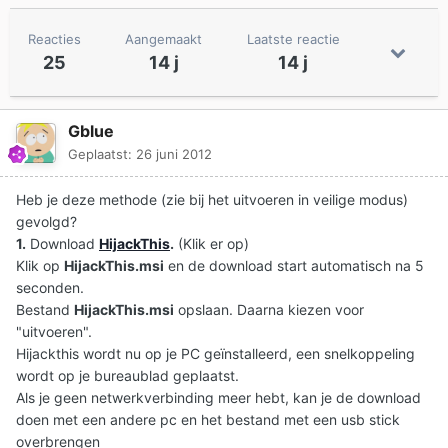
Reacties
Aangemaakt
Laatste reactie
25
14 j
14 j
Gblue
Geplaatst:
26 juni 2012
Heb je deze methode (zie bij het uitvoeren in veilige modus)
gevolgd?
1.
Download
HijackThis
.
(Klik er op)
Klik op
HijackThis.msi
en de download start automatisch na 5
seconden.
Bestand
HijackThis.msi
opslaan. Daarna kiezen voor
"uitvoeren".
Hijackthis wordt nu op je PC geïnstalleerd, een snelkoppeling
wordt op je bureaublad geplaatst.
Als je geen netwerkverbinding meer hebt, kan je de download
doen met een andere pc en het bestand met een usb stick
overbrengen