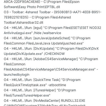
A9CA-22DF90AC4EA6} - C:\Program Files\Epson
Software\Easy Photo Print\EPTBL.dll
O3 - Toolbar: 4shared Toolbar - {95080B13-AA71-4EE8-B951-
7E98221E1ED5} - C:\Program Files\4shared
Toolbar\4sharedbar32.dll
O4 - HKLM\..\Run: [egui] "C:\Program Files\ESET\ESET NOD32
Antivirus\egui.exe" /hide /waitservice
O4 - HKLM\..\Run: [sunJavaUpdateSched] "C:\Program
Files\Common Files\Java\Java Update\jusched.exe"
O4 - HKLM\..\Run: [DivXUpdate] "C:\Program Files\DivX\DivX
Update\DivXUpdate.exe" /CHECKNOW
O4 - HKLM\..\Run: [AdobeCS4ServiceManager] "C:\Program
Files\Common
Files\Adobe\CS4ServiceManager\CS4ServiceManager.exe" -
launchedbylogin
O4 - HKLM\..\Run: [QuickTime Task] "D:\Program
Files\QuickTime\qttask.exe" -atboottime
O4 - HKLM\..\Run: [iTunesHelper] "D:\Program
Files\iTunes\iTunesHelper.exe"
O4 - HKLM\..\Run: [NvMediaCenter] RUNDLL32.EXE
C:\WINDOWS\system32\NvMcTray.dll,NvTaskbarInit