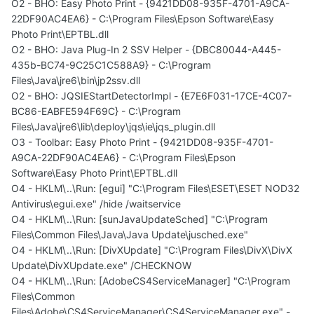
O2 - BHO: Easy Photo Print - {9421DD08-935F-4701-A9CA-
22DF90AC4EA6} - C:\Program Files\Epson Software\Easy
Photo Print\EPTBL.dll
O2 - BHO: Java Plug-In 2 SSV Helper - {DBC80044-A445-
435b-BC74-9C25C1C588A9} - C:\Program
Files\Java\jre6\bin\jp2ssv.dll
O2 - BHO: JQSIEStartDetectorImpl - {E7E6F031-17CE-4C07-
BC86-EABFE594F69C} - C:\Program
Files\Java\jre6\lib\deploy\jqs\ie\jqs_plugin.dll
O3 - Toolbar: Easy Photo Print - {9421DD08-935F-4701-
A9CA-22DF90AC4EA6} - C:\Program Files\Epson
Software\Easy Photo Print\EPTBL.dll
O4 - HKLM\..\Run: [egui] "C:\Program Files\ESET\ESET NOD32
Antivirus\egui.exe" /hide /waitservice
O4 - HKLM\..\Run: [sunJavaUpdateSched] "C:\Program
Files\Common Files\Java\Java Update\jusched.exe"
O4 - HKLM\..\Run: [DivXUpdate] "C:\Program Files\DivX\DivX
Update\DivXUpdate.exe" /CHECKNOW
O4 - HKLM\..\Run: [AdobeCS4ServiceManager] "C:\Program
Files\Common
Files\Adobe\CS4ServiceManager\CS4ServiceManager.exe" -