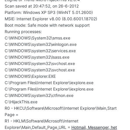
Scan saved at 20:47:52, on 26-6-2012
Platform: Windows XP SP3 (WinNT 5.01.2600)
MSIE: Internet Explorer v8.00 (8.00.6001.18702)
Boot mode: Safe mode with network support
Running processes:
C:\WINDOWS\System32\smss.exe
C:\WINDOWS\system32\winlogon.exe
C:\WINDOWS\system32\services.exe
C:\WINDOWS\system32\lsass.exe
C:\WINDOWS\system32\svchost.exe
C:\WINDOWS\system32\svchost.exe
C:\WINDOWS\Explorer.EXE
C:\Program Files\Internet Explorer\iexplore.exe
C:\Program Files\Internet Explorer\iexplore.exe
C:\WINDOWS\system32\ctfmon.exe
C:\HijackThis.exe
R0 - HKCU\Software\Microsoft\Internet Explorer\Main,Start
Page =
R1 - HKLM\Software\Microsoft\Internet
Explorer\Main,Default_Page_URL =
Hotmail, Messenger, het