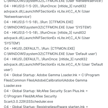
C:\WINDOWS\system32\CTFMON.EXE (User 'Netwerkservice')
O4 - HKUS\S-1-5-20\..\RunOnce: [nltide_3] rundll32
advpack.dll,LaunchINFSectionEx nLite.inf,C,,4,N (User
'Netwerkservice')
O4 - HKUS\S-1-5-18\..\Run: [CTFMON.EXE]
C:\WINDOWS\system32\CTFMON.EXE (User 'SYSTEM')
O4 - HKUS\S-1-5-18\..\RunOnce: [nltide_3] rundll32
advpack.dll,LaunchINFSectionEx nLite.inf,C,,4,N (User
'SYSTEM')
O4 - HKUS\.DEFAULT\..\Run: [CTFMON.EXE]
C:\WINDOWS\system32\CTFMON.EXE (User 'Default user')
O4 - HKUS\.DEFAULT\..\RunOnce: [nltide_3] rundll32
advpack.dll,LaunchINFSectionEx nLite.inf,C,,4,N (User 'Default
user')
O4 - Global Startup: Adobe Gamma Loader.lnk = C:\Program
Files\Common Files\Adobe\Calibration\Adobe Gamma
Loader.exe
O4 - Global Startup: McAfee Security Scan Plus.lnk =
C:\Program Files\McAfee Security
Scan\3.0.229\SSScheduler.exe
O4 - Global Startup: Registratiesoftware starten.lnk =