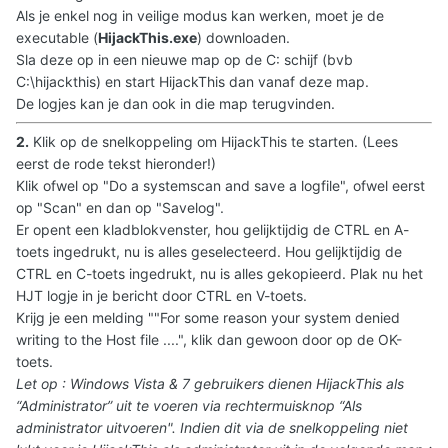
Als je enkel nog in veilige modus kan werken, moet je de
executable (
HijackThis.exe
) downloaden.
Sla deze op in een nieuwe map op de C: schijf (bvb
C:\hijackthis) en start HijackThis dan vanaf deze map.
De logjes kan je dan ook in die map terugvinden.
2.
Klik op de snelkoppeling om HijackThis te starten. (Lees
eerst de rode tekst hieronder!)
Klik ofwel op "Do a systemscan and save a logfile", ofwel eerst
op "Scan" en dan op "Savelog".
Er opent een kladblokvenster, hou gelijktijdig de CTRL en A-
toets ingedrukt, nu is alles geselecteerd. Hou gelijktijdig de
CTRL en C-toets ingedrukt, nu is alles gekopieerd. Plak nu het
HJT logje in je bericht door CTRL en V-toets.
Krijg je een melding ""For some reason your system denied
writing to the Host file ....", klik dan gewoon door op de OK-
toets.
Let op : Windows Vista & 7 gebruikers dienen HijackThis als
“Administrator” uit te voeren via rechtermuisknop “Als
administrator uitvoeren". Indien dit via de snelkoppeling niet