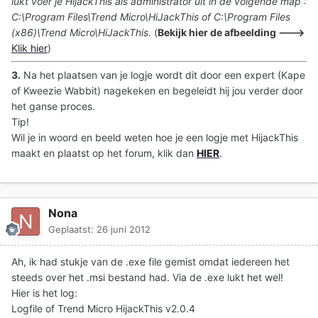
lukt voer je HijackThis als administrator uit in de volgende map :
C:\Program Files\Trend Micro\HiJackThis of C:\Program Files
(x86)\Trend Micro\HiJackThis.
(
Bekijk hier de afbeelding --->
Klik hier
)
3.
Na het plaatsen van je logje wordt dit door een expert (Kape
of Kweezie Wabbit) nagekeken en begeleidt hij jou verder door
het ganse proces.
Tip!
Wil je in woord en beeld weten hoe je een logje met HijackThis
maakt en plaatst op het forum, klik dan
HIER
.
Nona
Geplaatst:
26 juni 2012
Ah, ik had stukje van de .exe file gemist omdat iedereen het
steeds over het .msi bestand had. Via de .exe lukt het wel!
Hier is het log:
Logfile of Trend Micro HijackThis v2.0.4