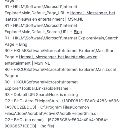
Page =
R1 - HKLM\Software\Microsoft\Internet
Explorer\Main,Default_Page_URL =
Hotmail, Messenger, het
laatste nieuws en entertainment | MSN.NL
R1 - HKLM\Software\Microsoft\Internet
Explorer\Main,Default_Search_URL =
Bing
R1 - HKLM\Software\Microsoft\Internet Explorer\Main,Search
Page =
Bing
R0 - HKLM\Software\Microsoft\Internet Explorer\Main,Start
Page =
Hotmail, Messenger, het laatste nieuws en
entertainment | MSN.NL
R0 - HKCU\Software\Microsoft\Internet Explorer\Main,Local
Page =
R0 - HKCU\Software\Microsoft\Internet
Explorer\Toolbar,LinksFolderName =
R3 - Default URLSearchHook is missing
O2 - BHO: AcroIEHelperStub - {18DF081C-E8AD-4283-A596-
FA578C2EBDC3} - C:\Program Files\Common
Files\Adobe\Acrobat\ActiveX\AcroIEHelperShim.dll
O2 - BHO: (no name) - {5C255C8A-E604-49b4-9D64-
90988571CECB} - (no file)