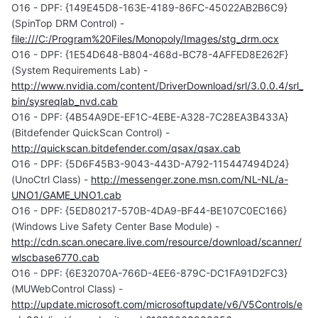
O16 - DPF: {149E45D8-163E-4189-86FC-45022AB2B6C9}
(SpinTop DRM Control) -
file:///C:/Program%20Files/Monopoly/Images/stg_drm.ocx
O16 - DPF: {1E54D648-B804-468d-BC78-4AFFED8E262F}
(System Requirements Lab) -
http://www.nvidia.com/content/DriverDownload/srl/3.0.0.4/srl_
bin/sysreqlab_nvd.cab
O16 - DPF: {4B54A9DE-EF1C-4EBE-A328-7C28EA3B433A}
(Bitdefender QuickScan Control) -
http://quickscan.bitdefender.com/qsax/qsax.cab
O16 - DPF: {5D6F45B3-9043-443D-A792-115447494D24}
(UnoCtrl Class) -
http://messenger.zone.msn.com/NL-NL/a-
UNO1/GAME_UNO1.cab
O16 - DPF: {5ED80217-570B-4DA9-BF44-BE107C0EC166}
(Windows Live Safety Center Base Module) -
http://cdn.scan.onecare.live.com/resource/download/scanner/
wlscbase6770.cab
O16 - DPF: {6E32070A-766D-4EE6-879C-DC1FA91D2FC3}
(MUWebControl Class) -
http://update.microsoft.com/microsoftupdate/v6/V5Controls/e