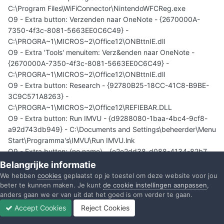
C:\Program Files\WiFiConnector\NintendoWFCReg.exe
O9 - Extra button: Verzenden naar OneNote - {2670000A-
7350-4f3c-8081-5663EE0C6C49} -
C:\PROGRA~1\MICROS~2\Office12\ONBttnIE.dll
O9 - Extra 'Tools' menuitem: Verz&enden naar OneNote -
{2670000A-7350-4f3c-8081-5663EE0C6C49} -
C:\PROGRA~1\MICROS~2\Office12\ONBttnIE.dll
O9 - Extra button: Research - {92780B25-18CC-41C8-B9BE-
3C9C571A8263} -
C:\PROGRA~1\MICROS~2\Office12\REFIEBAR.DLL
O9 - Extra button: Run IMVU - {d9288080-1baa-4bc4-9cf8-
a92d743db949} - C:\Documents and Settings\beheerder\Menu
Start\Programma's\IMVU\Run IMVU.lnk
O9 - Extra button: (no name) - {e2e2dd38-d088-4134-82b7-
f2ba38496583} - C:\WINDOWS\Network
Belangrijke informatie
Diagnostic\xpnetdiag.exe
We hebben
cookies
geplaatst op je toestel om deze website voor jou
O9 - Extra 'Tools' menuitem: @xpsp3res.dll,-20001 -
beter te kunnen maken. Je kunt
de cookie instellingen aanpassen
,
anders gaan we er van uit dat het goed is om verder te gaan.
{e2e2dd38-d088-4134-82b7-f2ba38496583} -
C:\WINDOWS\Network Diagnostic\xpnetdiag.exe
Accept Cookies
Reject Cookies
Forums
Ongelezen
Inloggen
Registreren
Meer
O9 - Extra button: Messenger - {FB5F1910-F110-11d2-BB9E-