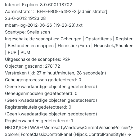
Internet Explorer 8.0.6001.18702
Administrator :: BEHEERDE-5492E2 [administrator]
26-6-2012 19:23:28
mbam-log-2012-06-26 (19-23-28).txt
Scantype: Snelle scan
Ingeschakelde scanopties: Geheugen | Opstartitems | Register
| Bestanden en mappen | Heuristiek/Extra | Heuristiek/Shuriken
| PUP | PUM
Uitgeschakelde scanopties: P2P
Objecten gescand: 278172
Verstreken tijd: 27 minuut/minuten, 28 seconde(n)
Geheugenprocessen gedetecteerd: 0
(Geen kwaadaardige objecten gedetecteerd)
Geheugenmodulen gedetecteerd: 0
(Geen kwaadaardige objecten gedetecteerd)
Registersleutels gedetecteerd: 0
(Geen kwaadaardige objecten gedetecteerd)
Registerwaarden gedetecteerd: 1
HKCU\SOFTWARE\Microsoft\Windows\CurrentVersion\Policies\E
xplorer|ForceClassicControlPanel (Hijack.ControlPanelStyle) ->