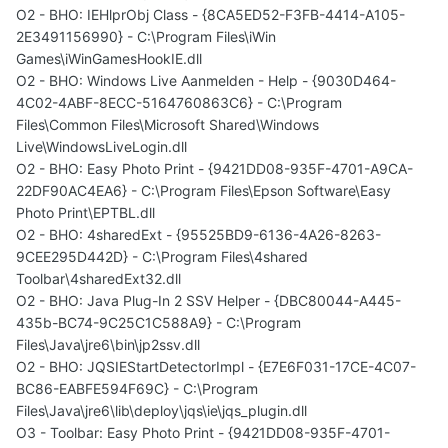
O2 - BHO: IEHlprObj Class - {8CA5ED52-F3FB-4414-A105-
2E3491156990} - C:\Program Files\iWin
Games\iWinGamesHookIE.dll
O2 - BHO: Windows Live Aanmelden - Help - {9030D464-
4C02-4ABF-8ECC-5164760863C6} - C:\Program
Files\Common Files\Microsoft Shared\Windows
Live\WindowsLiveLogin.dll
O2 - BHO: Easy Photo Print - {9421DD08-935F-4701-A9CA-
22DF90AC4EA6} - C:\Program Files\Epson Software\Easy
Photo Print\EPTBL.dll
O2 - BHO: 4sharedExt - {95525BD9-6136-4A26-8263-
9CEE295D442D} - C:\Program Files\4shared
Toolbar\4sharedExt32.dll
O2 - BHO: Java Plug-In 2 SSV Helper - {DBC80044-A445-
435b-BC74-9C25C1C588A9} - C:\Program
Files\Java\jre6\bin\jp2ssv.dll
O2 - BHO: JQSIEStartDetectorImpl - {E7E6F031-17CE-4C07-
BC86-EABFE594F69C} - C:\Program
Files\Java\jre6\lib\deploy\jqs\ie\jqs_plugin.dll
O3 - Toolbar: Easy Photo Print - {9421DD08-935F-4701-