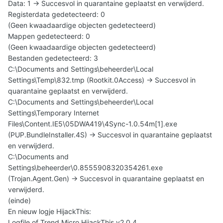
Data: 1 -> Succesvol in quarantaine geplaatst en verwijderd.
Registerdata gedetecteerd: 0
(Geen kwaadaardige objecten gedetecteerd)
Mappen gedetecteerd: 0
(Geen kwaadaardige objecten gedetecteerd)
Bestanden gedetecteerd: 3
C:\Documents and Settings\beheerder\Local
Settings\Temp\832.tmp (Rootkit.0Access) -> Succesvol in
quarantaine geplaatst en verwijderd.
C:\Documents and Settings\beheerder\Local
Settings\Temporary Internet
Files\Content.IE5\05DWA419\4Sync-1.0.54m[1].exe
(PUP.BundleInstaller.4S) -> Succesvol in quarantaine geplaatst
en verwijderd.
C:\Documents and
Settings\beheerder\0.8555908320354261.exe
(Trojan.Agent.Gen) -> Succesvol in quarantaine geplaatst en
verwijderd.
(einde)
En nieuw logje HijackThis:
Logfile of Trend Micro HijackThis v2.0.4