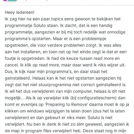
Heey iedereen!
Ik zag hier na een paar topics eens gewoon te bekijken het
programmatje Soluto staan. Ik dacht, dat is een handig
programmatje, aangezien er bij mij toch redelijk wat onnodige
programma's opstarten. Maar er is een probleempje
opgetreden, die voor verdere problemen zorgt. Ik was alles
aan het installeren, en toen net op het einde zegt ie dat er een
foutje is opgetreden. Ik had de keuze tussen read more en
cancel. Ik klik op read more, maar daar werd ik niks wijzer uit.
Dus, ik kijk naar mijn programma's, en daar staat het
geinstalleerd. Helaas kan ik het niet opstarten aangezien hij
zegt dat het niet stuurprogramma niet correct geinstalleerd is.
Ik wil het dus verwijderen van mijn computer, helaas is dit niet
mogelijk... Als ik op verwijder klik (bij configuratiescherm) dan
komt er eventjes op 'Preparing to Remove' daarna moet ik op ja
klikken om windows wijzigigen te laten doen (dus het te laten
verwijderen) en dan gebeurt er niks meer. Soluto is niet
verwijdert. Nu ben ik denk ik niet zo slim geweest, aangezien ik
de map in program files verwijdert heb. Deze staat nog in mijn