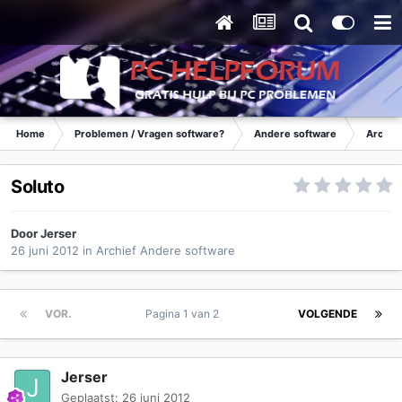
Home
Problemen / Vragen software?
Andere software
Archie
Soluto
Door
Jerser
26 juni 2012
in
Archief Andere software
VOR.
Pagina 1 van 2
VOLGENDE
Jerser
Geplaatst:
26 juni 2012