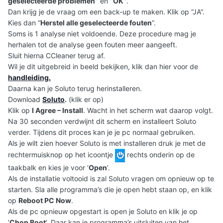
geselecteerde problemen”
en
”OK”
.
Dan krijg je de vraag om een back-up te maken. Klik op “JA”.
Kies dan “
Herstel alle geselecteerde fouten
”.
Soms is 1 analyse niet voldoende. Deze procedure mag je
herhalen tot de analyse geen fouten meer aangeeft.
Sluit hierna CCleaner terug af.
Wil je dit uitgebreid in beeld bekijken, klik dan hier voor de
handleiding
.
Daarna kan je Soluto terug herinstalleren.
Download
Soluto
.
(klik er op)
Klik op
I Agree – Install
. Wacht in het scherm wat daarop volgt.
Na 30 seconden verdwijnt dit scherm en installeert Soluto
verder. Tijdens dit proces kan je je pc normaal gebruiken.
Als je wilt zien hoever Soluto is met installeren druk je met de
rechtermuisknop op het icoontje
rechts onderin op de
taakbalk en kies je voor ‘
Open
’.
Als de installatie voltooid is zal Soluto vragen om opnieuw op te
starten. Sla alle programma’s die je open hebt staan op, en klik
op
Reboot PC Now
.
Als de pc opnieuw opgestart is open je Soluto en klik je op
‘
Chop Boot
’. Daar kan je programma’s uitsluiten van het