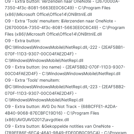
O9 - Extra button: Verzenden naar OneNote - {2670000A-
7350-4f3c-8081-5663EE0C6C49} - C:\Program Files
(x86)\Microsoft Office\Office14\ONBttnIE.dll
O9 - Extra 'Tools' menuitem: &Verzenden naar OneNote -
{2670000A-7350-4f3c-8081-5663EE0C6C49} - C:\Program
Files (x86)\Microsoft Office\Office14\ONBttnIE.dll
O9 - Extra button:
@C:\Windows\WindowsMobile\INetRepl.dll,-222 - {2EAF5BB1-
070F-11D3-9307-00C04FAE2D4F} -
C:\Windows\WindowsMobile\INetRepl.dll
O9 - Extra button: (no name) - {2EAF5BB2-070F-11D3-9307-
00C04FAE2D4F} - C:\Windows\WindowsMobile\INetRepl.dll
O9 - Extra 'Tools' menuitem:
@C:\Windows\WindowsMobile\INetRepl.dll,-223 - {2EAF5BB2-
070F-11D3-9307-00C04FAE2D4F} -
C:\Windows\WindowsMobile\INetRepl.dll
O9 - Extra button: AVG Do Not Track - {68BCFFE1-A2DA-
4B40-9068-87ECBFC19D16} - C:\Program Files
(x86)\AVG\AVG2012\avgdtiex.dll
O9 - Extra button: &Gekoppelde notities van OneNote -
{789FE86F-6FC4-46A1-9849-EDE0DB0C95CA} - C:\Program