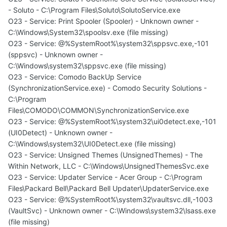
- Soluto - C:\Program Files\Soluto\SolutoService.exe
O23 - Service: Print Spooler (Spooler) - Unknown owner -
C:\Windows\System32\spoolsv.exe (file missing)
O23 - Service: @%SystemRoot%\system32\sppsvc.exe,-101
(sppsvc) - Unknown owner -
C:\Windows\system32\sppsvc.exe (file missing)
O23 - Service: Comodo BackUp Service
(SynchronizationService.exe) - Comodo Security Solutions -
C:\Program
Files\COMODO\COMMON\SynchronizationService.exe
O23 - Service: @%SystemRoot%\system32\ui0detect.exe,-101
(UI0Detect) - Unknown owner -
C:\Windows\system32\UI0Detect.exe (file missing)
O23 - Service: Unsigned Themes (UnsignedThemes) - The
Within Network, LLC - C:\Windows\UnsignedThemesSvc.exe
O23 - Service: Updater Service - Acer Group - C:\Program
Files\Packard Bell\Packard Bell Updater\UpdaterService.exe
O23 - Service: @%SystemRoot%\system32\vaultsvc.dll,-1003
(VaultSvc) - Unknown owner - C:\Windows\system32\lsass.exe
(file missing)