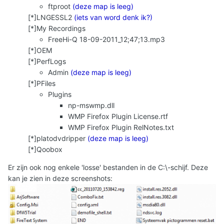
ftproot
(deze map is leeg)
[*]LNGESSL2
(iets van word denk ik?)
[*]My Recordings
FreeHi-Q 18-09-2011_12;47;13.mp3
[*]OEM
[*]PerfLogs
Admin
(deze map is leeg)
[*]PFiles
Plugins
np-mswmp.dll
WMP Firefox Plugin License.rtf
WMP Firefox Plugin RelNotes.txt
[*]platodvdripper
(deze map is leeg)
[*]Qoobox
Er zijn ook nog enkele 'losse' bestanden in de C:\-schijf. Deze
kan je zien in deze screenshots: