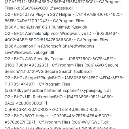
{3CA2F312-6F6E-4B53-A66E-4E65E497C8C0} - C:\Program
Files (x86)\AVG\AVG2012\avgssie.dll
O2 - BHO: Java Plug-In SSV Helper - {761497BB-D6F0-462C-
B6EB-D4DAF1D92D43} - C:\Program Files
(x86)\Oracle\JavaFX 2.1 Runtime\bin\ssv.dll
O2 - BHO: Aanmeldhulp voor Windows Live ID - {9030D464-
4C02-4ABF-8ECC-5164760863C6} - C:\Program Files
(x86)\Common Files\Microsoft Shared\Windows
Live\WindowsLiveLogin.dll
O2 - BHO: AVG Security Toolbar - {95B7759C-8C7F-4BF1-
B163-73684A933233} - C:\Program Files (x86)\AVG Secure
Search\11.1.0.12\AVG Secure Search_toolbar.dll
O2 - BHO: SkypeIEPluginBHO - {AE805869-2E5C-4ED4-8F7B-
F1F7851A4497} - C:\Program Files
(x86)\Skype\Toolbars\Internet Explorer\skypeieplugin.dll
O2 - BHO: URLRedirectionBHO - {B4F3A835-0E21-4959-
BA22-42B3008E02FF} -
C:\PROGRA~2\MICROS~3\Office14\URLREDIR.DLL
O2 - BHO: WOT Helper - {C920E44A-7F78-4E64-BDD7-
A57026E7FEB7} - C:\Program Files (x86)\WOT\WOT.dll
O2 - BHO: Java Plug-In 2 SSV Helper - {DBC80044-A445-