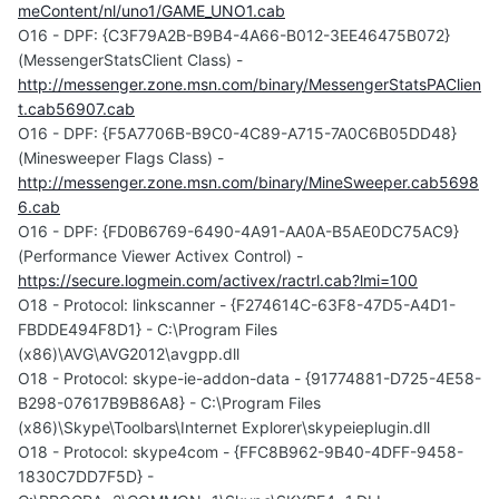
meContent/nl/uno1/GAME_UNO1.cab
O16 - DPF: {C3F79A2B-B9B4-4A66-B012-3EE46475B072}
(MessengerStatsClient Class) -
http://messenger.zone.msn.com/binary/MessengerStatsPAClien
t.cab56907.cab
O16 - DPF: {F5A7706B-B9C0-4C89-A715-7A0C6B05DD48}
(Minesweeper Flags Class) -
http://messenger.zone.msn.com/binary/MineSweeper.cab5698
6.cab
O16 - DPF: {FD0B6769-6490-4A91-AA0A-B5AE0DC75AC9}
(Performance Viewer Activex Control) -
https://secure.logmein.com/activex/ractrl.cab?lmi=100
O18 - Protocol: linkscanner - {F274614C-63F8-47D5-A4D1-
FBDDE494F8D1} - C:\Program Files
(x86)\AVG\AVG2012\avgpp.dll
O18 - Protocol: skype-ie-addon-data - {91774881-D725-4E58-
B298-07617B9B86A8} - C:\Program Files
(x86)\Skype\Toolbars\Internet Explorer\skypeieplugin.dll
O18 - Protocol: skype4com - {FFC8B962-9B40-4DFF-9458-
1830C7DD7F5D} -