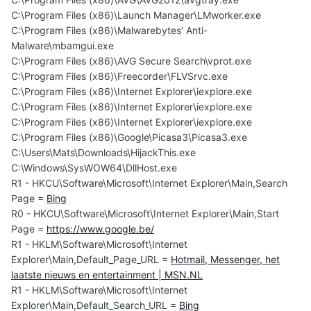
C:\Program Files (x86)\Launch Manager\LMworker.exe
C:\Program Files (x86)\Malwarebytes' Anti-
Malware\mbamgui.exe
C:\Program Files (x86)\AVG Secure Search\vprot.exe
C:\Program Files (x86)\Freecorder\FLVSrvc.exe
C:\Program Files (x86)\Internet Explorer\iexplore.exe
C:\Program Files (x86)\Internet Explorer\iexplore.exe
C:\Program Files (x86)\Internet Explorer\iexplore.exe
C:\Program Files (x86)\Google\Picasa3\Picasa3.exe
C:\Users\Mats\Downloads\HijackThis.exe
C:\Windows\SysWOW64\DllHost.exe
R1 - HKCU\Software\Microsoft\Internet Explorer\Main,Search
Page =
Bing
R0 - HKCU\Software\Microsoft\Internet Explorer\Main,Start
Page =
https://www.google.be/
R1 - HKLM\Software\Microsoft\Internet
Explorer\Main,Default_Page_URL =
Hotmail, Messenger, het
laatste nieuws en entertainment | MSN.NL
R1 - HKLM\Software\Microsoft\Internet
Explorer\Main,Default_Search_URL =
Bing