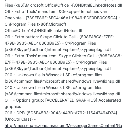
Files (x86)\Microsoft Office\Office14\ONBttnIELinkedNotes.dll
O9 - Extra 'Tools' menuitem: &Gekoppelde notities van
OneNote - {789FE86F-6FC4-46A1-9849-EDE0DB0C95CA} -
C:\Program Files (x86)\Microsoft
Office\Office14\ONBttnIELinkedNotes.dll
O9 - Extra button: Skype Click to Call - {898EA8C8-E7FF-
479B-8935-AEC46303B9E5} - C:\Program Files
(x86)\Skype\Toolbars\Internet Explorer\skypeieplugin.dll
O9 - Extra 'Tools' menuitem: Skype Click to Call - {898EA8C8-
E7FF-479B-8935-AEC46303B9E5} - C:\Program Files
(x86)\Skype\Toolbars\Internet Explorer\skypeieplugin.dll
O10 - Unknown file in Winsock LSP: c:\program files
(x86)\common files\microsoft shared\windows live\wlidnsp.dll
O10 - Unknown file in Winsock LSP: c:\program files
(x86)\common files\microsoft shared\windows live\wlidnsp.dll
O11 - Options group: [ACCELERATED_GRAPHICS] Accelerated
graphics
O16 - DPF: {5D6F45B3-9043-443D-A792-115447494D24}
(UnoCtrl Class) -
http://messenger.zone.msn.com/MessengerGamesContent/Ga