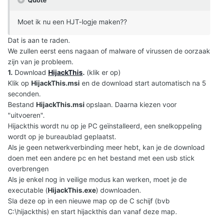
Quote
Moet ik nu een HJT-logje maken??
Dat is aan te raden.
We zullen eerst eens nagaan of malware of virussen de oorzaak
zijn van je probleem.
1.
Download
HijackThis
.
(klik er op)
Klik op
HijackThis.msi
en de download start automatisch na 5
seconden.
Bestand
HijackThis.msi
opslaan. Daarna kiezen voor
"uitvoeren".
Hijackthis wordt nu op je PC geïnstalleerd, een snelkoppeling
wordt op je bureaublad geplaatst.
Als je geen netwerkverbinding meer hebt, kan je de download
doen met een andere pc en het bestand met een usb stick
overbrengen
Als je enkel nog in veilige modus kan werken, moet je de
executable (
HijackThis.exe
) downloaden.
Sla deze op in een nieuwe map op de C schijf (bvb
C:\hijackthis) en start hijackthis dan vanaf deze map.