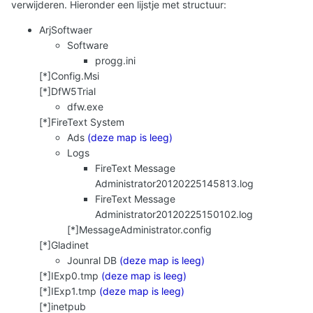
verwijderen. Hieronder een lijstje met structuur:
ArjSoftwaer
Software
progg.ini
[*]Config.Msi
[*]DfW5Trial
dfw.exe
[*]FireText System
Ads
(deze map is leeg)
Logs
FireText Message
Administrator20120225145813.log
FireText Message
Administrator20120225150102.log
[*]MessageAdministrator.config
[*]Gladinet
Jounral DB
(deze map is leeg)
[*]IExp0.tmp
(deze map is leeg)
[*]IExp1.tmp
(deze map is leeg)
[*]inetpub