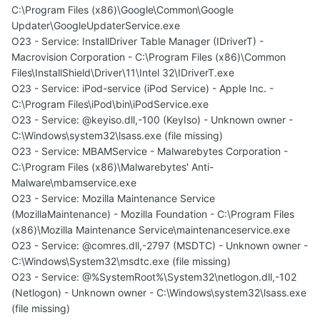
C:\Program Files (x86)\Google\Common\Google
Updater\GoogleUpdaterService.exe
O23 - Service: InstallDriver Table Manager (IDriverT) -
Macrovision Corporation - C:\Program Files (x86)\Common
Files\InstallShield\Driver\11\Intel 32\IDriverT.exe
O23 - Service: iPod-service (iPod Service) - Apple Inc. -
C:\Program Files\iPod\bin\iPodService.exe
O23 - Service: @keyiso.dll,-100 (KeyIso) - Unknown owner -
C:\Windows\system32\lsass.exe (file missing)
O23 - Service: MBAMService - Malwarebytes Corporation -
C:\Program Files (x86)\Malwarebytes' Anti-
Malware\mbamservice.exe
O23 - Service: Mozilla Maintenance Service
(MozillaMaintenance) - Mozilla Foundation - C:\Program Files
(x86)\Mozilla Maintenance Service\maintenanceservice.exe
O23 - Service: @comres.dll,-2797 (MSDTC) - Unknown owner -
C:\Windows\System32\msdtc.exe (file missing)
O23 - Service: @%SystemRoot%\System32\netlogon.dll,-102
(Netlogon) - Unknown owner - C:\Windows\system32\lsass.exe
(file missing)