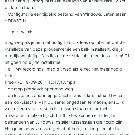
altijd handig. Progg.ini is een bestand van ArJsoftware. Ik zou
dit laten staan.
- Config.msi is een tijdelijk bestand van Windows. Laten staan.
- DfW5Trial
dfw.exE
mag weg als je het niet nodig hebt. Ik lees op internet dat de
installatie van deze probeerversie een balk installeert, die je
moeilijk wegkrijgt. Dus ik zou deze trial niet meer installeren! Of
let goed op bij de installatie!
- bij "My recordings" mag dit weg als je het niet meer nodig
hebt:
FreeHi-Q 18-09-2011_12;47;13.mp3
- de map platodvdripper mag weg
- de losse bestanden op je C schijf zou ik laten staan! bv. om
een 'opkuisactie' van CCleaner ongedaan te maken, enz... Ik
zie er geen virus bestanden tussen staan (maar toch
afwachten analyse hijackthis!!) . Ook kunnen er tijdelijke
bestanden van Windows Installer tussenstaan die nodig zijn.
Heb je onlangs virussen gehad of heb je onlangs combofix