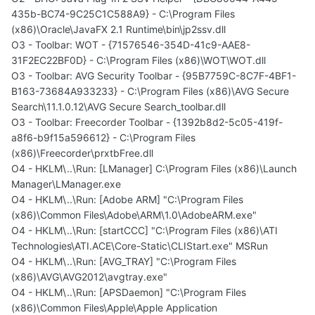
435b-BC74-9C25C1C588A9} - C:\Program Files
(x86)\Oracle\JavaFX 2.1 Runtime\bin\jp2ssv.dll
O3 - Toolbar: WOT - {71576546-354D-41c9-AAE8-
31F2EC22BF0D} - C:\Program Files (x86)\WOT\WOT.dll
O3 - Toolbar: AVG Security Toolbar - {95B7759C-8C7F-4BF1-
B163-73684A933233} - C:\Program Files (x86)\AVG Secure
Search\11.1.0.12\AVG Secure Search_toolbar.dll
O3 - Toolbar: Freecorder Toolbar - {1392b8d2-5c05-419f-
a8f6-b9f15a596612} - C:\Program Files
(x86)\Freecorder\prxtbFree.dll
O4 - HKLM\..\Run: [LManager] C:\Program Files (x86)\Launch
Manager\LManager.exe
O4 - HKLM\..\Run: [Adobe ARM] "C:\Program Files
(x86)\Common Files\Adobe\ARM\1.0\AdobeARM.exe"
O4 - HKLM\..\Run: [startCCC] "C:\Program Files (x86)\ATI
Technologies\ATI.ACE\Core-Static\CLIStart.exe" MSRun
O4 - HKLM\..\Run: [AVG_TRAY] "C:\Program Files
(x86)\AVG\AVG2012\avgtray.exe"
O4 - HKLM\..\Run: [APSDaemon] "C:\Program Files
(x86)\Common Files\Apple\Apple Application