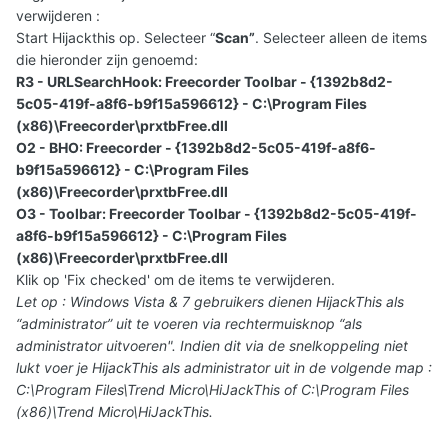
verwijderen :
Start Hijackthis op. Selecteer “
Scan”
. Selecteer alleen de items
die hieronder zijn genoemd:
R3 - URLSearchHook: Freecorder Toolbar - {1392b8d2-
5c05-419f-a8f6-b9f15a596612} - C:\Program Files
(x86)\Freecorder\prxtbFree.dll
O2 - BHO: Freecorder - {1392b8d2-5c05-419f-a8f6-
b9f15a596612} - C:\Program Files
(x86)\Freecorder\prxtbFree.dll
O3 - Toolbar: Freecorder Toolbar - {1392b8d2-5c05-419f-
a8f6-b9f15a596612} - C:\Program Files
(x86)\Freecorder\prxtbFree.dll
Klik op 'Fix checked' om de items te verwijderen.
Let op : Windows Vista & 7 gebruikers dienen HijackThis als
“administrator” uit te voeren via rechtermuisknop “als
administrator uitvoeren". Indien dit via de snelkoppeling niet
lukt voer je HijackThis als administrator uit in de volgende map :
C:\Program Files\Trend Micro\HiJackThis of C:\Program Files
(x86)\Trend Micro\HiJackThis.