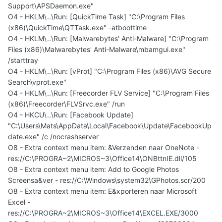
Support\APSDaemon.exe"
O4 - HKLM\..\Run: [QuickTime Task] "C:\Program Files
(x86)\QuickTime\QTTask.exe" -atboottime
O4 - HKLM\..\Run: [Malwarebytes' Anti-Malware] "C:\Program
Files (x86)\Malwarebytes' Anti-Malware\mbamgui.exe"
/starttray
O4 - HKLM\..\Run: [vProt] "C:\Program Files (x86)\AVG Secure
Search\vprot.exe"
O4 - HKLM\..\Run: [Freecorder FLV Service] "C:\Program Files
(x86)\Freecorder\FLVSrvc.exe" /run
O4 - HKCU\..\Run: [Facebook Update]
"C:\Users\Mats\AppData\Local\Facebook\Update\FacebookUp
date.exe" /c /nocrashserver
O8 - Extra context menu item: &Verzenden naar OneNote -
res://C:\PROGRA~2\MICROS~3\Office14\ONBttnIE.dll/105
O8 - Extra context menu item: Add to Google Photos
Screensa&ver - res://C:\Windows\system32\GPhotos.scr/200
O8 - Extra context menu item: E&xporteren naar Microsoft
Excel -
res://C:\PROGRA~2\MICROS~3\Office14\EXCEL.EXE/3000