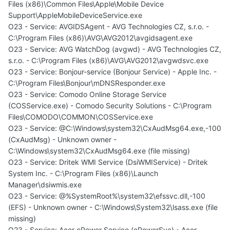
Files (x86)\Common Files\Apple\Mobile Device
Support\AppleMobileDeviceService.exe
O23 - Service: AVGIDSAgent - AVG Technologies CZ, s.r.o. -
C:\Program Files (x86)\AVG\AVG2012\avgidsagent.exe
O23 - Service: AVG WatchDog (avgwd) - AVG Technologies CZ,
s.r.o. - C:\Program Files (x86)\AVG\AVG2012\avgwdsvc.exe
O23 - Service: Bonjour-service (Bonjour Service) - Apple Inc. -
C:\Program Files\Bonjour\mDNSResponder.exe
O23 - Service: Comodo Online Storage Service
(COSService.exe) - Comodo Security Solutions - C:\Program
Files\COMODO\COMMON\COSService.exe
O23 - Service: @C:\Windows\system32\CxAudMsg64.exe,-100
(CxAudMsg) - Unknown owner -
C:\Windows\system32\CxAudMsg64.exe (file missing)
O23 - Service: Dritek WMI Service (DsiWMIService) - Dritek
System Inc. - C:\Program Files (x86)\Launch
Manager\dsiwmis.exe
O23 - Service: @%SystemRoot%\system32\efssvc.dll,-100
(EFS) - Unknown owner - C:\Windows\System32\lsass.exe (file
missing)
O23 - Service: Acer ePower Service (ePowerSvc) - Acer