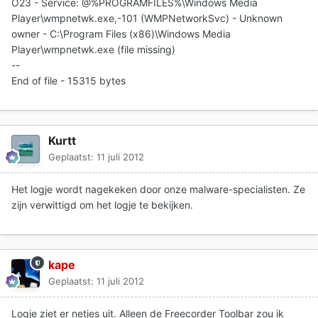
O23 - Service: @%PROGRAMFILES%\Windows Media
Player\wmpnetwk.exe,-101 (WMPNetworkSvc) - Unknown
owner - C:\Program Files (x86)\Windows Media
Player\wmpnetwk.exe (file missing)
--
End of file - 15315 bytes
Kurtt
Geplaatst:
11 juli 2012
Het logje wordt nagekeken door onze malware-specialisten. Ze
zijn verwittigd om het logje te bekijken.
kape
Geplaatst:
11 juli 2012
Logje ziet er netjes uit. Alleen de Freecorder Toolbar zou ik