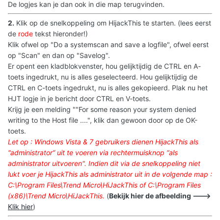
De logjes kan je dan ook in die map terugvinden.
2.
Klik op de snelkoppeling om HijackThis te starten. (lees eerst
de
rode
tekst hieronder!)
Klik ofwel op "Do a systemscan and save a logfile", ofwel eerst
op "Scan" en dan op "Savelog".
Er opent een kladblokvenster, hou gelijktijdig de CTRL en A-
toets ingedrukt, nu is alles geselecteerd. Hou gelijktijdig de
CTRL en C-toets ingedrukt, nu is alles gekopieerd. Plak nu het
HJT logje in je bericht door CTRL en V-toets.
Krijg je een melding ""For some reason your system denied
writing to the Host file ....", klik dan gewoon door op de OK-
toets.
Let op : Windows Vista & 7 gebruikers dienen HijackThis als
“administrator” uit te voeren via rechtermuisknop “als
administrator uitvoeren
". Indien dit via de snelkoppeling niet
lukt voer je HijackThis als administrator uit in de volgende map :
C:\Program Files\Trend Micro\HiJackThis of C:\Program Files
(x86)\Trend Micro\HiJackThis.
(
Bekijk hier de afbeelding --->
Klik hier
)