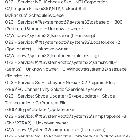
O23 - Service: NTI IScheduleSvc - NTI Corporation -
C:\Program Files (x86)\NTI\Packard Bell
MyBackup\IScheduleSvc.exe
O23 - Service: @%systemroot%\system32\psbase.dll,-300
(ProtectedStorage) - Unknown owner -
C:\Windows\system32\lsass.exe (file missing)
O23 - Service: @%systemroot%\system32\Locator.exe,-2
(RpcLocator) - Unknown owner -
C:\Windows\system32\locator.exe (file missing)
O23 - Service: @%SystemRoot%\system32\samsrv.dll,-1
(SamSs) - Unknown owner - C:\Windows\system32\lsass.exe
(file missing)
O23 - Service: ServiceLayer - Nokia - C:\Program Files
(x86)\PC Connectivity Solution\ServiceLayer.exe
O23 - Service: Skype Updater (SkypeUpdate) - Skype
Technologies - C:\Program Files
(x86)\Skype\Updater\Updater.exe
O23 - Service: @%SystemRoot%\system32\snmptrap.exe,-3
(SNMPTRAP) - Unknown owner -
C:\Windows\System32\snmptrap.exe (file missing)
O23 - Service: Soluto PCGenome Core Service (SolutoService)