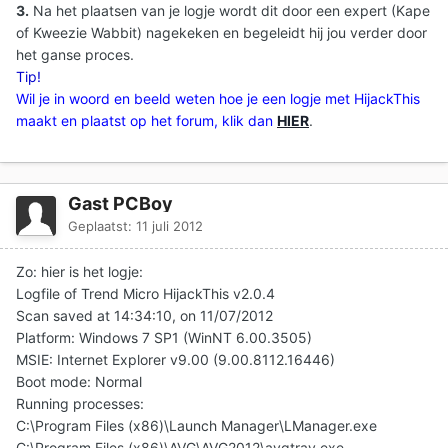
3.
Na het plaatsen van je logje wordt dit door een expert (Kape
of Kweezie Wabbit) nagekeken en begeleidt hij jou verder door
het ganse proces.
Tip!
Wil je in woord en beeld weten hoe je een logje met HijackThis
maakt en plaatst op het forum, klik dan
HIER
.
Gast PCBoy
Geplaatst:
11 juli 2012
Zo: hier is het logje:
Logfile of Trend Micro HijackThis v2.0.4
Scan saved at 14:34:10, on 11/07/2012
Platform: Windows 7 SP1 (WinNT 6.00.3505)
MSIE: Internet Explorer v9.00 (9.00.8112.16446)
Boot mode: Normal
Running processes:
C:\Program Files (x86)\Launch Manager\LManager.exe
C:\Program Files (x86)\AVG\AVG2012\avgtray.exe