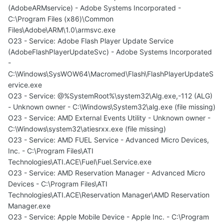
(AdobeARMservice) - Adobe Systems Incorporated -
C:\Program Files (x86)\Common
Files\Adobe\ARM\1.0\armsvc.exe
O23 - Service: Adobe Flash Player Update Service
(AdobeFlashPlayerUpdateSvc) - Adobe Systems Incorporated
-
C:\Windows\SysWOW64\Macromed\Flash\FlashPlayerUpdateS
ervice.exe
O23 - Service: @%SystemRoot%\system32\Alg.exe,-112 (ALG)
- Unknown owner - C:\Windows\System32\alg.exe (file missing)
O23 - Service: AMD External Events Utility - Unknown owner -
C:\Windows\system32\atiesrxx.exe (file missing)
O23 - Service: AMD FUEL Service - Advanced Micro Devices,
Inc. - C:\Program Files\ATI
Technologies\ATI.ACE\Fuel\Fuel.Service.exe
O23 - Service: AMD Reservation Manager - Advanced Micro
Devices - C:\Program Files\ATI
Technologies\ATI.ACE\Reservation Manager\AMD Reservation
Manager.exe
O23 - Service: Apple Mobile Device - Apple Inc. - C:\Program