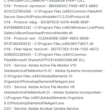
C:\PROGRA~2\COMMON~1\Skype\SKYPE4~1.DLL
O18 - Protocol: viprotocol - {B658800C-F66E-4EF3-AB85-
6C0C227862A9} - C:\Program Files (x86)\Common Files\AVG
Secure Search\ViProtocolInstaller\11.2.0\ViProtocol.dll
O18 - Protocol: wlpg - {E43EF6CD-A37A-4A9B-9E6F-
83F89B8E6324} - C:\Program Files (x86)\Windows Live\Photo
Gallery\AlbumDownloadProtocolHandler.dll
O18 - Protocol: wot - {C2A44D6B-CB9F-4663-88A6-
DF2F26E4D952} - C:\Program Files (x86)\WOT\WOT.dll
O18 - Filter hijack: text/xml - {807573E5-5146-11D5-A672-
00B0D022E945} - C:\Program Files (x86)\Common
Files\Microsoft Shared\OFFICE14\MSOXMLMF.DLL
O23 - Service: Adobe Active File Monitor V10
(AdobeActiveFileMonitor10.0) - Adobe Systems Incorporated -
C:\Program Files (x86)\Adobe\Elements 10
Organizer\PhotoshopElementsFileAgent.exe
O23 - Service: Adobe Active File Monitor V8
(AdobeActiveFileMonitor8.0) - Adobe Systems Incorporated -
c:\Program Files (x86)\Adobe\Elements Organizer
8.0\PhotoshopElementsFileAgent.exe
O23 - Service: Adobe Acrobat Update Service