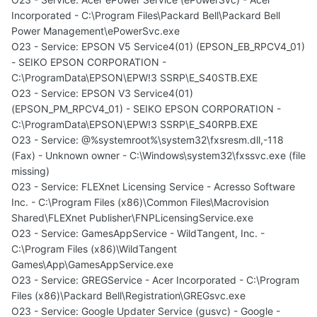
Incorporated - C:\Program Files\Packard Bell\Packard Bell
Power Management\ePowerSvc.exe
O23 - Service: EPSON V5 Service4(01) (EPSON_EB_RPCV4_01)
- SEIKO EPSON CORPORATION -
C:\ProgramData\EPSON\EPW!3 SSRP\E_S40STB.EXE
O23 - Service: EPSON V3 Service4(01)
(EPSON_PM_RPCV4_01) - SEIKO EPSON CORPORATION -
C:\ProgramData\EPSON\EPW!3 SSRP\E_S40RPB.EXE
O23 - Service: @%systemroot%\system32\fxsresm.dll,-118
(Fax) - Unknown owner - C:\Windows\system32\fxssvc.exe (file
missing)
O23 - Service: FLEXnet Licensing Service - Acresso Software
Inc. - C:\Program Files (x86)\Common Files\Macrovision
Shared\FLEXnet Publisher\FNPLicensingService.exe
O23 - Service: GamesAppService - WildTangent, Inc. -
C:\Program Files (x86)\WildTangent
Games\App\GamesAppService.exe
O23 - Service: GREGService - Acer Incorporated - C:\Program
Files (x86)\Packard Bell\Registration\GREGsvc.exe
O23 - Service: Google Updater Service (gusvc) - Google -