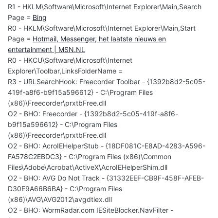
R1 - HKLM\Software\Microsoft\Internet Explorer\Main,Search
Page =
Bing
R0 - HKLM\Software\Microsoft\Internet Explorer\Main,Start
Page =
Hotmail, Messenger, het laatste nieuws en
entertainment | MSN.NL
R0 - HKCU\Software\Microsoft\Internet
Explorer\Toolbar,LinksFolderName =
R3 - URLSearchHook: Freecorder Toolbar - {1392b8d2-5c05-
419f-a8f6-b9f15a596612} - C:\Program Files
(x86)\Freecorder\prxtbFree.dll
O2 - BHO: Freecorder - {1392b8d2-5c05-419f-a8f6-
b9f15a596612} - C:\Program Files
(x86)\Freecorder\prxtbFree.dll
O2 - BHO: AcroIEHelperStub - {18DF081C-E8AD-4283-A596-
FA578C2EBDC3} - C:\Program Files (x86)\Common
Files\Adobe\Acrobat\ActiveX\AcroIEHelperShim.dll
O2 - BHO: AVG Do Not Track - {31332EEF-CB9F-458F-AFEB-
D30E9A66B6BA} - C:\Program Files
(x86)\AVG\AVG2012\avgdtiex.dll
O2 - BHO: WormRadar.com IESiteBlocker.NavFilter -