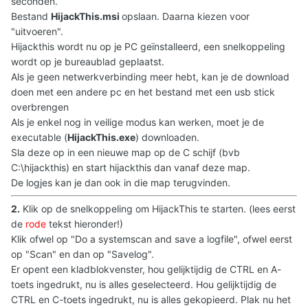
seconden.
Bestand
HijackThis.msi
opslaan. Daarna kiezen voor
"uitvoeren".
Hijackthis wordt nu op je PC geïnstalleerd, een snelkoppeling
wordt op je bureaublad geplaatst.
Als je geen netwerkverbinding meer hebt, kan je de download
doen met een andere pc en het bestand met een usb stick
overbrengen
Als je enkel nog in veilige modus kan werken, moet je de
executable (
HijackThis.exe
) downloaden.
Sla deze op in een nieuwe map op de C schijf (bvb
C:\hijackthis) en start hijackthis dan vanaf deze map.
De logjes kan je dan ook in die map terugvinden.
2.
Klik op de snelkoppeling om HijackThis te starten. (lees eerst
de
rode
tekst hieronder!)
Klik ofwel op "Do a systemscan and save a logfile", ofwel eerst
op "Scan" en dan op "Savelog".
Er opent een kladblokvenster, hou gelijktijdig de CTRL en A-
toets ingedrukt, nu is alles geselecteerd. Hou gelijktijdig de
CTRL en C-toets ingedrukt, nu is alles gekopieerd. Plak nu het