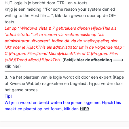
HJT logje in je bericht door CTRL en V-toets.
Krijg je een melding ""For some reason your system denied
writing to the Host file ....", klik dan gewoon door op de OK-
toets.
Let op : Windows Vista & 7 gebruikers dienen HijackThis als
“administrator” uit te voeren via rechtermuisknop “als
administrator uitvoeren
". Indien dit via de snelkoppeling niet
lukt voer je HijackThis als administrator uit in de volgende map :
C:\Program Files\Trend Micro\HiJackThis of C:\Program Files
(x86)\Trend Micro\HiJackThis.
(
Bekijk hier de afbeelding --->
Klik hier
)
3.
Na het plaatsen van je logje wordt dit door een expert (Kape
of Kweezie Wabbit) nagekeken en begeleidt hij jou verder door
het ganse proces.
Tip!
Wil je in woord en beeld weten hoe je een logje met HijackThis
maakt en plaatst op het forum, klik dan
HIER
.