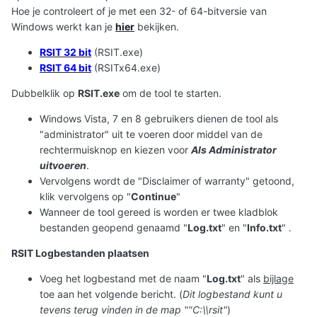
Hoe je controleert of je met een 32- of 64-bitversie van
Windows werkt kan je
hier
bekijken.
RSIT 32 bit
(RSIT.exe)
RSIT 64 bit
(RSITx64.exe)
Dubbelklik op
RSIT.exe
om de tool te starten.
Windows Vista, 7 en 8 gebruikers dienen de tool als
"administrator" uit te voeren door middel van de
rechtermuisknop en kiezen voor
Als Administrator
uitvoeren
.
Vervolgens wordt de "Disclaimer of warranty" getoond,
klik vervolgens op "
Continue
"
Wanneer de tool gereed is worden er twee kladblok
bestanden geopend genaamd "
Log.txt
" en "
Info.txt
" .
RSIT Logbestanden plaatsen
Voeg het logbestand met de naam "
Log.txt
" als
bijlage
toe aan het volgende bericht. (
Dit logbestand kunt u
tevens terug vinden in de map ""C:\\rsit"
)