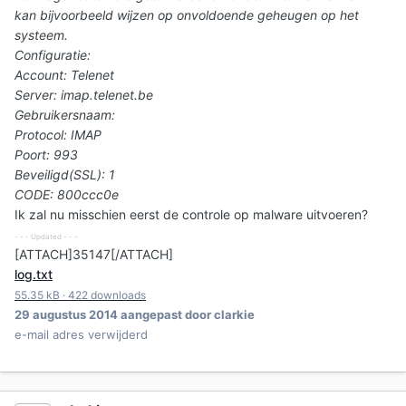
kan bijvoorbeeld wijzen op onvoldoende geheugen op het
systeem.
Configuratie:
Account: Telenet
Server: imap.telenet.be
Gebruikersnaam:
Protocol: IMAP
Poort: 993
Beveiligd(SSL): 1
CODE: 800ccc0e
Ik zal nu misschien eerst de controle op malware uitvoeren?
- - - Updated - - -
[ATTACH]35147[/ATTACH]
log.txt
55.35 kB
·
422 downloads
29 augustus 2014
aangepast door clarkie
e-mail adres verwijderd