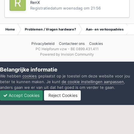
RenX
Registratiedatum
woensdag om 21:56
Home
Problemen / Vragen hardware?
Aan- en verkoopadvies
Privacybeleid
Contacteer ons
Cookies
PC Helpforum vzw - BE 0899.431.411
Powered by Invision Community
Belangrijke informatie
We hebben
cookies
geplaatst op je toestel om deze website voor jou
beter te kunnen maken. Je kunt
de cookie instellingen aanpassen
,
anders gaan we er van uit dat het goed is om verder te gaan.
Accept Cookies
Reject Cookies
Forums
Ongelezen
Inloggen
Registreren
Meer