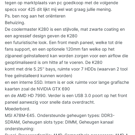
tegen op marktplaats van pc goedkoop met de volgende
specs voor 425 dit lijkt mij wel wat graag jullie mening.
Ps. ben nog aan het oriënteren
Behuizing.
De coolermaster K280 is een stijlvolle, mat zwarte coating en
een agressief design geven de K280
een futuristische look. Een front mesh paneel, welke tot drie
fans support, en een optionele 120mm fan welke op het
zijpaneel geïnstalleerd kan worden zorgen voor een airflow die
geoptimaliseerd is om hitte af te voeren. De K280
komt met drie 5.25'' bays, ruimte voor 7 HDDs (waarvan 2 tool
free geïnstalleerd kunnen worden)
en een interne SSD. Intern is er ook ruimte voor lange grafische
kaarten zoal de NVIDIA GTX 690
en de AMD HD 7990. Verder is een USB 3.0 poort op het front
paneel aanwezig voor snelle data overdracht.
Moederbord.
MSI A78M-E45. Ondersteunde geheugen types: DDR3-
SDRAM, Geheugen slots type: DIMM, Geheugen kanaal
ondersteuning: