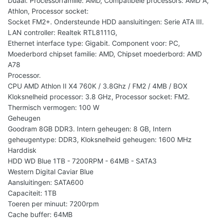
Duaal. Processorfamilie: AMD, Compatibele processors: AMD A,
Athlon, Processor socket:
Socket FM2+. Ondersteunde HDD aansluitingen: Serie ATA III.
LAN controller: Realtek RTL8111G,
Ethernet interface type: Gigabit. Component voor: PC,
Moederbord chipset familie: AMD, Chipset moederbord: AMD
A78
Processor.
CPU AMD Athlon II X4 760K / 3.8Ghz / FM2 / 4MB / BOX
Kloksnelheid processor: 3.8 GHz, Processor socket: FM2.
Thermisch vermogen: 100 W
Geheugen
Goodram 8GB DDR3. Intern geheugen: 8 GB, Intern
geheugentype: DDR3, Kloksnelheid geheugen: 1600 MHz
Harddisk
HDD WD Blue 1TB - 7200RPM - 64MB - SATA3
Western Digital Caviar Blue
Aansluitingen: SATA600
Capaciteit: 1TB
Toeren per minuut: 7200rpm
Cache buffer: 64MB