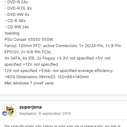
- DVD-R 24x
- DVD-R DL 8x
- DVD-RW 6x
- CD-R 48x
- CD-RW 24x
Voeding
PSU Corsair VS550 550W
Fan(s): 120mm PFC: active Connectors: 1x 20/24-Pin, 1x 8-Pin
EPS12V, 2x 6/8-Pin PCIe,
4x SATA, 4x IDE, 2x Floppy +3.3V: not specified +5V: not
specified +12V: not specified
12V: not specified +5Vsb: not specified average efficiency:
>80% Dimensions (WxHxD): 150x86x140mm
Met windows 7 proef verie
superjona
Geplaatst:
9 september 2014
De specificaties zijn zeker al wat aan de oudere kant, en het is