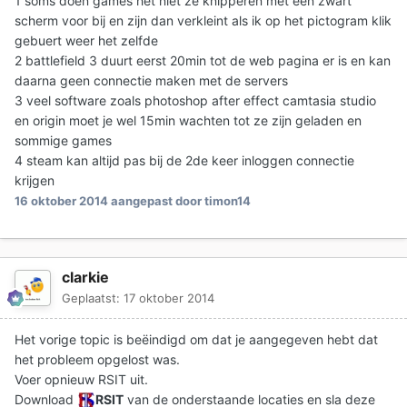
1 soms doen games het niet ze knipperen met een zwart
scherm voor bij en zijn dan verkleint als ik op het pictogram klik
gebuert weer het zelfde
2 battlefield 3 duurt eerst 20min tot de web pagina er is en kan
daarna geen connectie maken met de servers
3 veel software zoals photoshop after effect camtasia studio
en origin moet je wel 15min wachten tot ze zijn geladen en
sommige games
4 steam kan altijd pas bij de 2de keer inloggen connectie
krijgen
16 oktober 2014
aangepast door timon14
clarkie
Geplaatst:
17 oktober 2014
Het vorige topic is beëindigd om dat je aangegeven hebt dat
het probleem opgelost was.
Voer opnieuw RSIT uit.
Download
RSIT
van de onderstaande locaties en sla deze