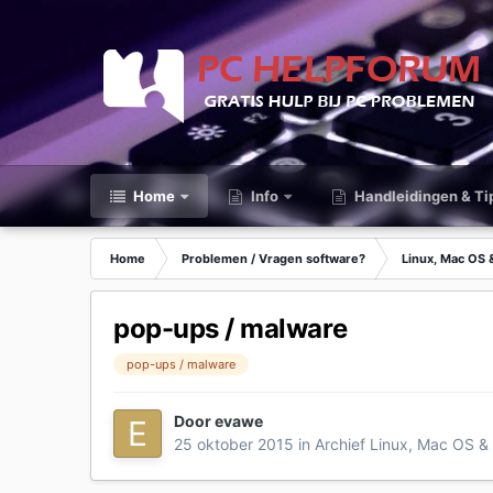
Home
Info
Handleidingen & Ti
Home
Problemen / Vragen software?
Linux, Mac OS
pop-ups / malware
pop-ups / malware
Door
evawe
25 oktober 2015
in
Archief Linux, Mac OS &