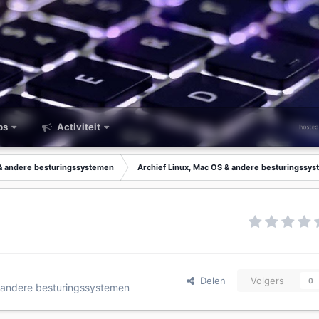
ps
Activiteit
 & andere besturingssystemen
Archief Linux, Mac OS & andere besturingssy
Delen
Volgers
0
 andere besturingssystemen