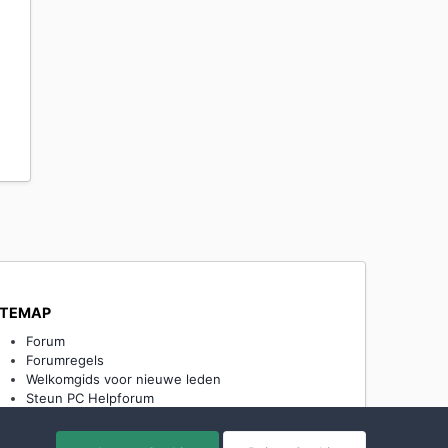
ITEMAP
Forum
Forumregels
Welkomgids voor nieuwe leden
Steun PC Helpforum
PC Helpforum Team
Privacy -en Cookieverklaring