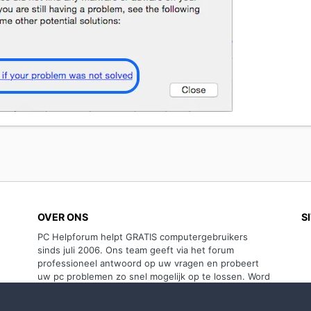
OVER ONS
S
PC Helpforum helpt GRATIS computergebruikers
sinds juli 2006. Ons team geeft via het forum
professioneel antwoord op uw vragen en probeert
uw pc problemen zo snel mogelijk op te lossen. Word
lid vandaag, plaats je vraag online en het PC
Helpforum-team helpt u graag verder!