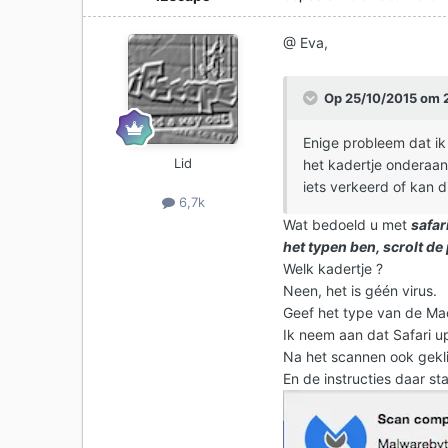
@ Eva,
Op 25/10/2015 om 2
Enige probleem dat ik n
Lid
het kadertje onderaan
iets verkeerd of kan di
6,7k
Wat bedoeld u met
safar
het typen ben, scrolt de
Welk kadertje ?
Neen, het is géén virus.
Geef het type van de Mac
Ik neem aan dat Safari up
Na het scannen ook gekl
En de instructies daar s