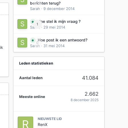
0
berichten terug?
Sarah
·
9 december 2014
Hoe stel ik mijn vraag ?
1
Sarah
·
29 mei 2014
Hoe post ik een antwoord?
0
Sarah
·
31 mei 2014
ik
Leden statistieken
41.084
Aantal leden
2.662
Meeste online
8 december 2025
NIEUWSTE LID
RenX