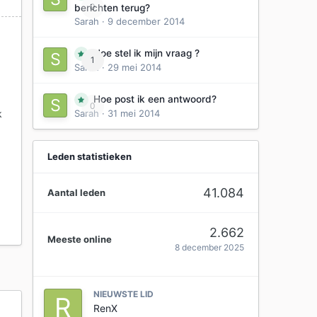
0
berichten terug?
Sarah
·
9 december 2014
Hoe stel ik mijn vraag ?
1
Sarah
·
29 mei 2014
Hoe post ik een antwoord?
0
k
Sarah
·
31 mei 2014
Leden statistieken
41.084
Aantal leden
2.662
Meeste online
8 december 2025
NIEUWSTE LID
RenX