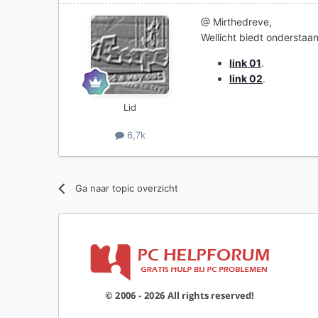
@ Mirthedreve,
Wellicht biedt onderstaa
link 01
.
link 02
.
Lid
6,7k
Ga naar topic overzicht