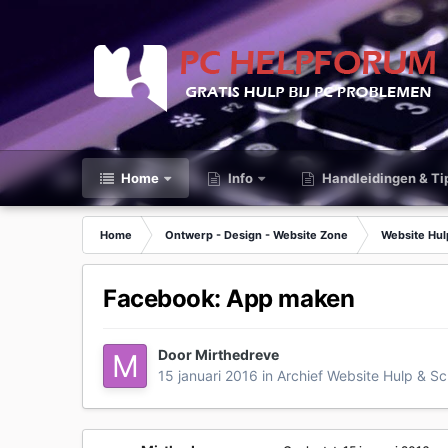
Home
Info
Handleidingen & Ti
Home
Ontwerp - Design - Website Zone
Website Hul
Facebook: App maken
Door
Mirthedreve
15 januari 2016
in
Archief Website Hulp & Sc