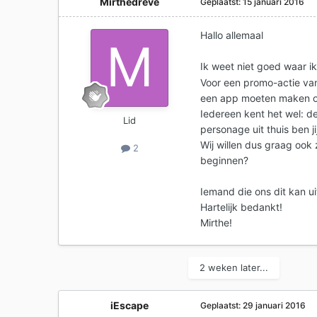
Mirthedreve
Geplaatst:
15 januari 2016
Hallo allemaal
Ik weet niet goed waar ik
Voor een promo-actie va
een app moeten maken o
Iedereen kent het wel: de
Lid
personage uit thuis ben jij 
Wij willen dus graag ook
2
beginnen?
Iemand die ons dit kan u
Hartelijk bedankt!
Mirthe!
2 weken later...
iEscape
Geplaatst:
29 januari 2016