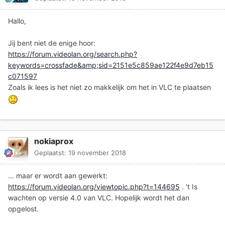
Hallo,
Jij bent niet de enige hoor:
https://forum.videolan.org/search.php?
keywords=crossfade&amp;sid=2151e5c859ae122f4e9d7eb15
c071597
Zoals ik lees is het niet zo makkelijk om het in VLC te plaatsen
nokiaprox
Geplaatst:
19 november 2018
... maar er wordt aan gewerkt:
https://forum.videolan.org/viewtopic.php?t=144695
. 't Is
wachten op versie 4.0 van VLC. Hopelijk wordt het dan
opgelost.