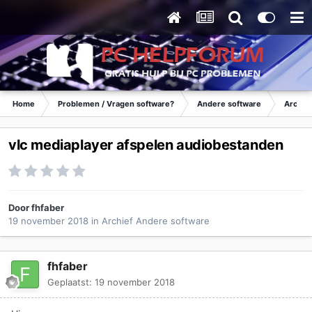
Home
Problemen / Vragen software?
Andere software
Archie
vlc mediaplayer afspelen audiobestanden
Door
fhfaber
19 november 2018
in
Archief Andere software
fhfaber
Geplaatst:
19 november 2018