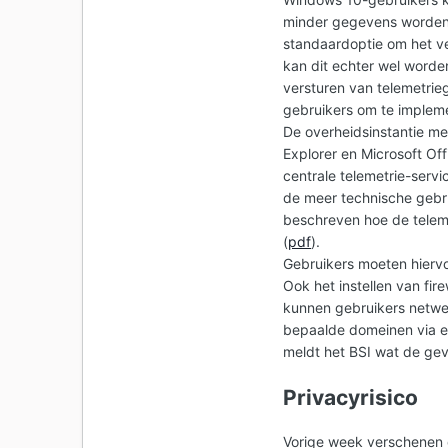
minder gegevens worden 
standaardoptie om het ve
kan dit echter wel worde
versturen van telemetrie
gebruikers om te impleme
De overheidsinstantie mer
Explorer en Microsoft O
centrale telemetrie-serv
de meer technische gebr
beschreven hoe de teleme
(
pdf
).
Gebruikers moeten hiervo
Ook het instellen van fir
kunnen gebruikers netwe
bepaalde domeinen via e
meldt het BSI wat de gev
Privacyrisico
Vorige week verschenen 