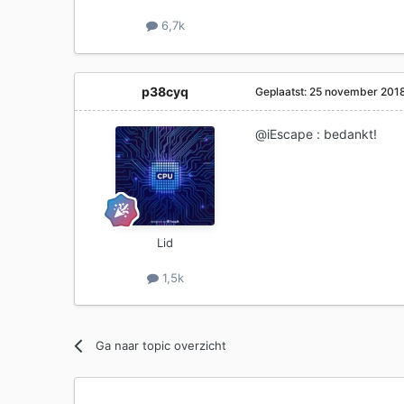
6,7k
p38cyq
Geplaatst:
25 november 201
@iEscape
:
bedankt!
Lid
1,5k
Ga naar topic overzicht