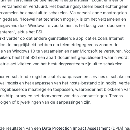
verzameld en verstuurd. Het besturingssysteem biedt echter geen
rzamelen helemaal uit te schakelen. Via verschillende maatregelen
n gedaan. "Hoewel het technisch mogelijk is om het verzamelen en
gegevens door Windows te voorkomen, is het lastig voor doorsnee
nteren", aldus het BSI.
kt verder op dat andere geïnstalleerde applicaties zoals Internet
ffice de mogelijkheid hebben om telemetriegegevens zonder de
ice van Windows 10 te verzamelen en naar Microsoft te versturen. Vo
uikers heeft het BSI een apart document gepubliceerd waarin wordt
trie-activiteiten van het besturingssysteem zijn uit te schakelen
or verschillende registersleutels aanpassen en services uitschakelen
ewallregels en het aanpassen van het hosts-bestand zijn nodig. Verde
rkgebaseerde maatregelen toepassen, waaronder het blokkeren va
en http-proxy en het doorvoeren van dns-aanpassingen. Tevens
olgen of bijwerkingen van de aanpassingen zijn.
de resultaten van een
Data Protection Impact Assessment
(DPIA) na