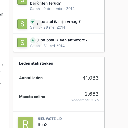
0
berichten terug?
Sarah
·
9 december 2014
en
Hoe stel ik mijn vraag ?
1
l
Sarah
·
29 mei 2014
Hoe post ik een antwoord?
0
Sarah
·
31 mei 2014
Leden statistieken
ar
n
41.083
Aantal leden
s
2.662
t
Meeste online
8 december 2025
NIEUWSTE LID
RenX