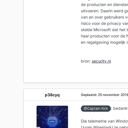
de producten en diensten 
uitvoeren. Daarin werd g
van en over gebruikers v
risico voor de privacy v
stelde Microsoft dat het
haar producten voor de 
en regelgeving mogelijk i
bron:
security.nl
p38cyq
Geplaatst:
25 november 201
: bedankt
@Captain Kirk
Die telemetrie van Windo
(zoals Wireshark) te geb