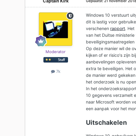
Captain Kirk
Geplaatst:
21 november 201
Windows 10 verstuurt uit
dit is lastig voor gebrui
verschenen
rapport
. Het
van het Duitse ministeri
beveiligingsmaatregelen
Op deze manier wil de ov
Moderator
kijken of er risico's zij
aanbevelingen opleveren
extra te beveiligen. Het 
7k
de manier werd gekeken 
het onderzoek is nu ope
In het onderzoeksrappo
10 gegevens verzamelt 
naar Microsoft worden ve
een aanpak voor het moni
Uitschakelen
Windows 10-gebruikers ku