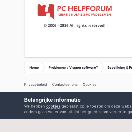
Home
Problemen / Vragen software?
Beveiliging & P
Privacybeleid
Contacteer ons
Cookies
Belangrijke informatie
We hebben
cookies
geplaatst op je toestel om deze webs
anders gaan we er van uit dat het goed is om verder te ga