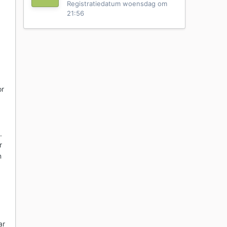
Registratiedatum
woensdag om
21:56
or
.
r
n
ar