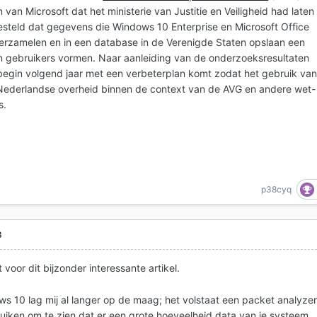
van Microsoft dat het ministerie van Justitie en Veiligheid had laten
esteld dat gegevens die Windows 10 Enterprise en Microsoft Office
erzamelen en in een database in de Verenigde Staten opslaan een
an gebruikers vormen. Naar aanleiding van de onderzoeksresultaten
 begin volgend jaar met een verbeterplan komt zodat het gebruik va
Nederlandse overheid binnen de context van de AVG en andere wet-
s.
p38cyq
8
 voor dit bijzonder interessante artikel.
ws 10 lag mij al langer op de maag; het volstaat een packet analyze
ruiken om te zien dat er een grote hoeveelheid data van je systeem