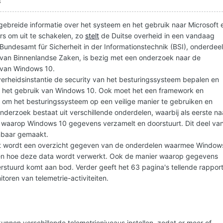
8
gebreide informatie over het systeem en het gebruik naar Microsoft 
kers om uit te schakelen, zo
stelt
de Duitse overheid in een vandaag
 Bundesamt für Sicherheit in der Informationstechnik (BSI), onderdee
e van Binnenlandse Zaken, is bezig met een onderzoek naar de
 van Windows 10.
erheidsinstantie de security van het besturingssysteem bepalen en
n bij het gebruik van Windows 10. Ook moet het een framework en
 om het besturingssysteem op een veilige manier te gebruiken en
onderzoek bestaat uit verschillende onderdelen, waarbij als eerste na
waarop Windows 10 gegevens verzamelt en doorstuurt. Dit deel va
nbaar gemaakt.
rt wordt een overzicht gegeven van de onderdelen waarmee Window
en hoe deze data wordt verwerkt. Ook de manier waarop gegevens
rstuurd komt aan bod. Verder geeft het 63 pagina's tellende rappor
toren van telemetrie-activiteiten.
nnen verschillende telemetrieniveaus instellen, zodat er meer of