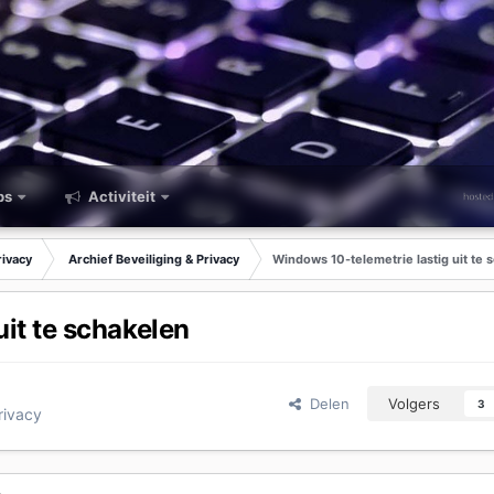
ps
Activiteit
rivacy
Archief Beveiliging & Privacy
Windows 10-telemetrie lastig uit te 
it te schakelen
Delen
Volgers
3
rivacy