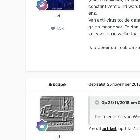
constant verstuurd wordt
enz.
Lid
Van anti-virus tot de dat
ga zo maar door. En dan n
1,5k
zelfs weten in welke taal.
Ik probeer dan ook de su
iEscape
Geplaatst:
25 november 201
Op 25/11/2018 om 
Die telemetrie van Wi
Zie dit
artikel
, op blz 2 
Lid