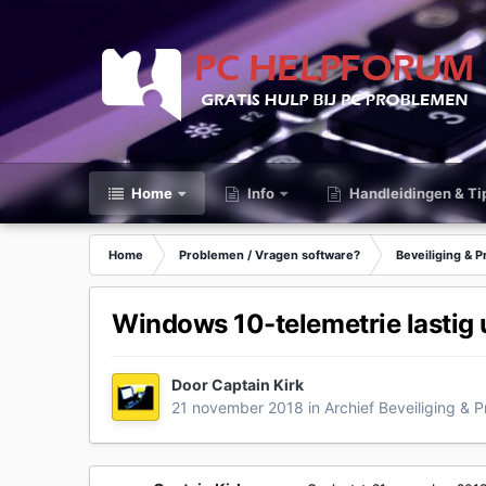
Home
Info
Handleidingen & Ti
Home
Problemen / Vragen software?
Beveiliging & P
Windows 10-telemetrie lastig u
Door
Captain Kirk
21 november 2018
in
Archief Beveiliging & P