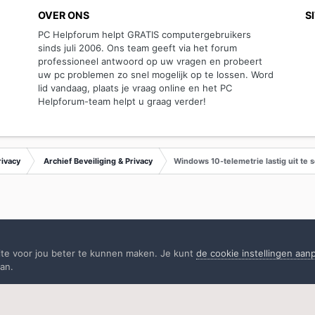
OVER ONS
S
PC Helpforum helpt GRATIS computergebruikers
sinds juli 2006. Ons team geeft via het forum
professioneel antwoord op uw vragen en probeert
uw pc problemen zo snel mogelijk op te lossen. Word
lid vandaag, plaats je vraag online en het PC
Helpforum-team helpt u graag verder!
rivacy
Archief Beveiliging & Privacy
Windows 10-telemetrie lastig uit te 
ite voor jou beter te kunnen maken. Je kunt
de cookie instellingen aa
an.