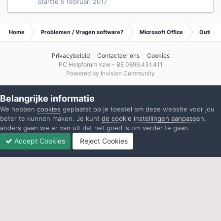
Startte
9 februari 2017
Home
Problemen / Vragen software?
Microsoft Office
Outlook
Privacybeleid
Contacteer ons
Cookies
PC Helpforum vzw - BE 0899.431.411
Powered by Invision Community
Belangrijke informatie
We hebben
cookies
geplaatst op je toestel om deze website voor jou
beter te kunnen maken. Je kunt
de cookie instellingen aanpassen
,
anders gaan we er van uit dat het goed is om verder te gaan.
Accept Cookies
Reject Cookies
Forums
Ongelezen
Inloggen
Registreren
Meer