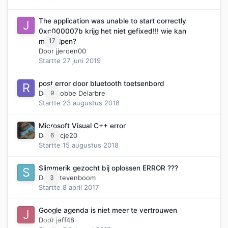
The application was unable to start correctly
0xc000007b krijg het niet gefixed!!! wie kan
17
me helpen?
Door
jjeroen00
Startte
27 juni 2019
post error door bluetooth toetsenbord
Door
9
Robbe Delarbre
Startte
23 augustus 2018
Microsoft Visual C++ error
Door
6
ricje20
Startte
15 augustus 2018
Slimmerik gezocht bij oplossen ERROR ???
Door
3
stevenboom
Startte
8 april 2017
Google agenda is niet meer te vertrouwen
Door
0
jeff48