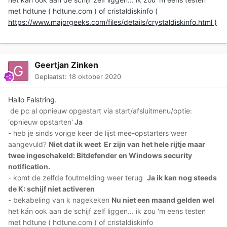
met hdtune ( hdtune.com ) of cristaldiskinfo (
https://www.majorgeeks.com/files/details/crystaldiskinfo.html )
Geertjan Zinken
Geplaatst:
18 oktober 2020
Hallo Falstring.
de pc al opnieuw opgestart via start/afsluitmenu/optie:
'opnieuw opstarten'
Ja
- heb je sinds vorige keer de lijst mee-opstarters weer
aangevuld?
Niet dat ik weet Er zijn van het hele rijtje maar
twee ingeschakeld: Bitdefender en Windows security
notification.
- komt de zelfde foutmelding weer terug
Ja ik kan nog steeds
de K: schijf niet activeren
- bekabeling van k nagekeken
Nu niet een maand gelden wel
het kán ook aan de schijf zelf liggen... ik zou 'm eens testen
met hdtune ( hdtune.com ) of cristaldiskinfo