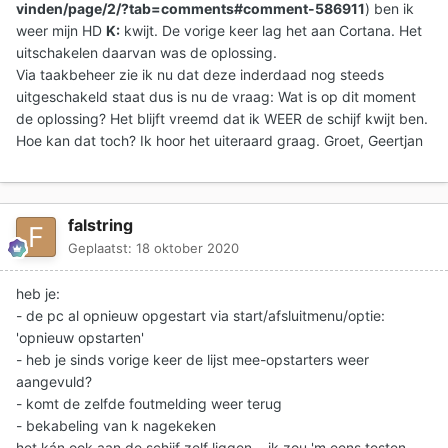
vinden/page/2/?tab=comments#comment-586911
) ben ik
weer mijn HD
K:
kwijt. De vorige keer lag het aan Cortana. Het
uitschakelen daarvan was de oplossing.
Via taakbeheer zie ik nu dat deze inderdaad nog steeds
uitgeschakeld staat dus is nu de vraag: Wat is op dit moment
de oplossing? Het blijft vreemd dat ik WEER de schijf kwijt ben.
Hoe kan dat toch? Ik hoor het uiteraard graag. Groet, Geertjan
falstring
Geplaatst:
18 oktober 2020
heb je:
- de pc al opnieuw opgestart via start/afsluitmenu/optie:
'opnieuw opstarten'
- heb je sinds vorige keer de lijst mee-opstarters weer
aangevuld?
- komt de zelfde foutmelding weer terug
- bekabeling van k nagekeken
het kán ook aan de schijf zelf liggen... ik zou 'm eens testen