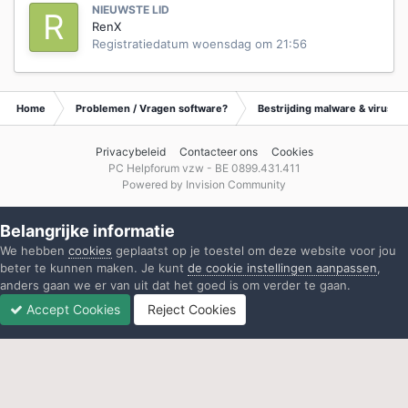
NIEUWSTE LID
RenX
Registratiedatum
woensdag om 21:56
Home
Problemen / Vragen software?
Bestrijding malware & virusse
Privacybeleid
Contacteer ons
Cookies
PC Helpforum vzw - BE 0899.431.411
Powered by Invision Community
Belangrijke informatie
We hebben
cookies
geplaatst op je toestel om deze website voor jou
beter te kunnen maken. Je kunt
de cookie instellingen aanpassen
,
anders gaan we er van uit dat het goed is om verder te gaan.
Accept Cookies
Reject Cookies
Forums
Ongelezen
Inloggen
Registreren
Meer